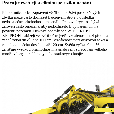
Pracujte rychleji a eliminujte riziko ucpání.
Při podmítce nebo zapravení většího množství posklizňových
zbytků může často docházet k ucpávání stroje v důsledku
nedostatečné průchodnosti materiálu. Pracovní rychlost bývá
zároveň často omezena, aby nedocházelo k vytváření vln na
povrchu pozemku. Diskové podmítače SWIFTERDISC
XE_PROFI nabízejí ve své třídě největší vzdálenost mezi přední a
zadní řadou disků, a to 100 cm. Vzdálenost mezi diskovou sekcí a
zadní osou pěchu dosahuje až 120 cm. Světlá výška rámu 56 cm
zajišťuje vysokou průchodnost materiálu i při zpracování velkého
množství organické hmoty nebo statkových hnojiv.