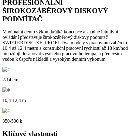
PROFESIONÁLNÍ
ŠIROKOZÁBĚROVÝ DISKOVÝ
PODMÍTAČ
Maximální denní výkon, krátká koncepce a snadné intuitivní
ovládání představuje širokozáběrový diskový podmítač
SWIFTERDISC XE_PROFI. Dva modely s pracovním záběrem
10,4 až 12,4 metru s konstrukční pracovní rychlostí až 18 km/hod
umožňují dosahovat vysokého pracovního tempa, a především
vedou k úspoře nákladů a vysokým denním výkonům.
2-14 cm
10,4-12,4 m
350-500 k
Klíčové vlastnosti