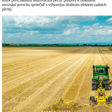
smyk před zadními utužovacími pěchy přispívá k finálnímu
urovnání povrchu společně s výborným drobícím efektem zadních
pěchů.