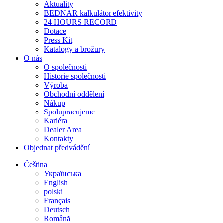
Aktuality
BEDNAR kalkulátor efektivity
24 HOURS RECORD
Dotace
Press Kit
Katalogy a brožury
O nás
O společnosti
Historie společnosti
Výroba
Obchodní oddělení
Nákup
Spolupracujeme
Kariéra
Dealer Area
Kontakty
Objednat předvádění
Čeština
Українська
English
polski
Français
Deutsch
Română