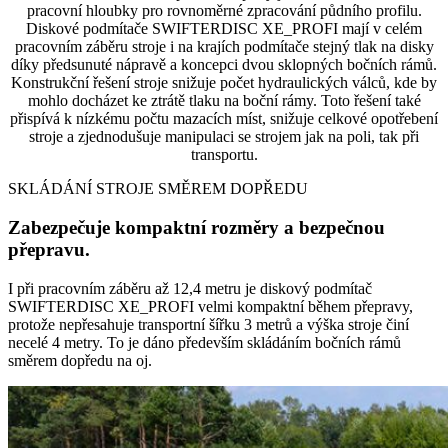
pracovní hloubky pro rovnoměrné zpracování půdního profilu.
Diskové podmítače SWIFTERDISC XE_PROFI mají v celém
pracovním záběru stroje i na krajích podmítače stejný tlak na disky
díky předsunuté nápravě a koncepci dvou sklopných bočních rámů.
Konstrukční řešení stroje snižuje počet hydraulických válců, kde by
mohlo docházet ke ztrátě tlaku na boční rámy. Toto řešení také
přispívá k nízkému počtu mazacích míst, snižuje celkové opotřebení
stroje a zjednodušuje manipulaci se strojem jak na poli, tak při
transportu.
SKLÁDÁNÍ STROJE SMĚREM DOPŘEDU
Zabezpečuje kompaktní rozměry a bezpečnou
přepravu.
I při pracovním záběru až 12,4 metru je diskový podmítač
SWIFTERDISC XE_PROFI velmi kompaktní během přepravy,
protože nepřesahuje transportní šířku 3 metrů a výška stroje činí
necelé 4 metry. To je dáno především skládáním bočních rámů
směrem dopředu na oj.