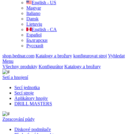
English - US
Magyar
Italiano
Dansk
Lietuvių
English - CA
Español
Български
Русский
shop.bednar.com
Katalogy a brožury
konfigurovat stroj
Vyhledat
Menu
Všechny produkty
Konfigurátor
Katalogy a brožury
Setí a hnojení
Secí jednotka
Secí stroje
Aplikátory hnojiv
DRILL MASTERS
Zpracování půdy
Diskové podmítače