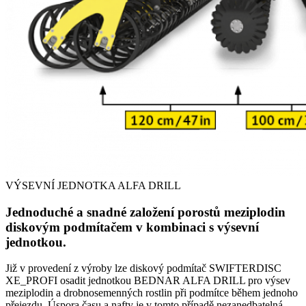
VÝSEVNÍ JEDNOTKA ALFA DRILL
Jednoduché a snadné založení porostů meziplodin
diskovým podmítačem v kombinaci s výsevní
jednotkou.
Již v provedení z výroby lze diskový podmítač SWIFTERDISC
XE_PROFI osadit jednotkou BEDNAR ALFA DRILL pro výsev
meziplodin a drobnosemenných rostlin při podmítce během jednoho
přejezdu. Úspora času a nafty je v tomto případě nezanedbatelná.