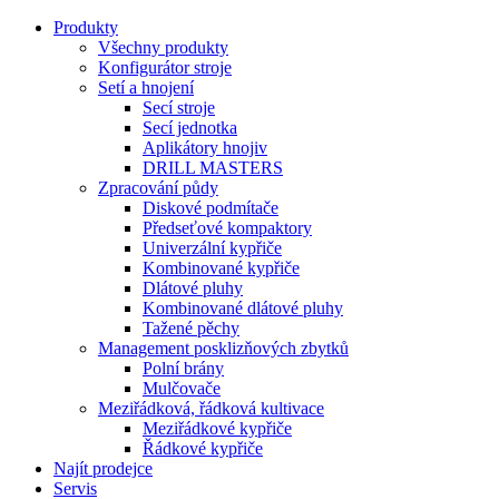
Produkty
Všechny produkty
Konfigurátor stroje
Setí a hnojení
Secí stroje
Secí jednotka
Aplikátory hnojiv
DRILL MASTERS
Zpracování půdy
Diskové podmítače
Předseťové kompaktory
Univerzální kypřiče
Kombinované kypřiče
Dlátové pluhy
Kombinované dlátové pluhy
Tažené pěchy
Management posklizňových zbytků
Polní brány
Mulčovače
Meziřádková, řádková kultivace
Meziřádkové kypřiče
Řádkové kypřiče
Najít prodejce
Servis