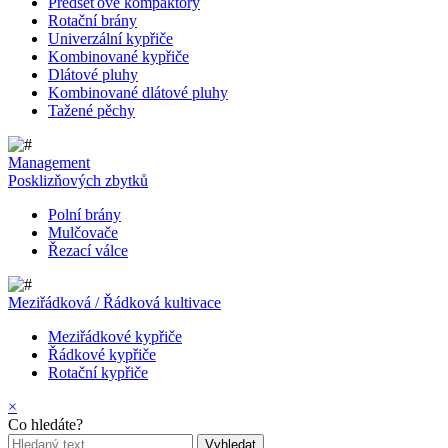
Předseťové kompaktory
Rotační brány
Univerzální kypřiče
Kombinované kypřiče
Dlátové pluhy
Kombinované dlátové pluhy
Tažené pěchy
Management
Posklizňových zbytků
Polní brány
Mulčovače
Řezací válce
Meziřádková / Řádková kultivace
Meziřádkové kypřiče
Řádkové kypřiče
Rotační kypřiče
×
Co hledáte?