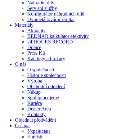
Náhradní díly
Servisní služby
Konfigurátor náhradních dílů
Dvouletá tovární záruka
Materiály
Aktuality
BEDNAR kalkulátor efektivity
24 HOURS RECORD
Dotace
Press Kit
Katalogy a brožury
O nás
O společnosti
Historie společnosti
Výroba
Obchodní oddělení
Nákup
Spolupracujeme
Kariéra
Dealer Area
Kontakty
Objednat předvádění
Čeština
Українська
English