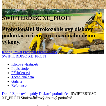
SWIFTERDISC XE_PROFI
Profesionální širokozáběrový diskový
podmítač určený pro maximální denní
výkony.
Konfigurovat
Prospekt
Přehrát video
SWIFTERDISC XE_PROFI
Klíčové vlastnosti
Popis stroje
Příslušenství
Technická data
Galerie
Reference
Domů
Zpracování půdy
Diskové podmítače
SWIFTERDISC
XE_PROFI Širokozáběrový diskový podmítač