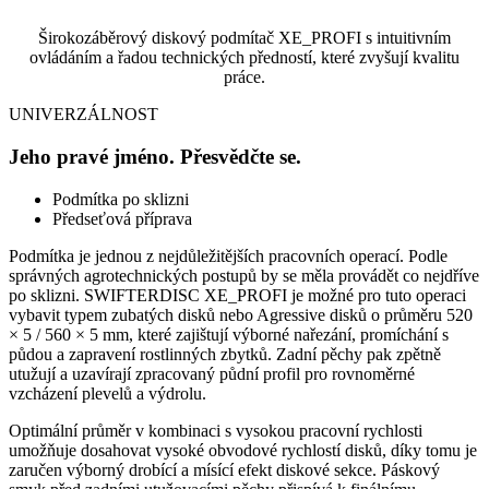
Širokozáběrový diskový podmítač XE_PROFI s intuitivním
ovládáním a řadou technických předností, které zvyšují kvalitu
práce.
UNIVERZÁLNOST
Jeho pravé jméno. Přesvědčte se.
Podmítka po sklizni
Předseťová příprava
Podmítka je jednou z nejdůležitějších pracovních operací. Podle
správných agrotechnických postupů by se měla provádět co nejdříve
po sklizni. SWIFTERDISC XE_PROFI je možné pro tuto operaci
vybavit typem zubatých disků nebo Agressive disků o průměru 520
× 5 / 560 × 5 mm, které zajištují výborné nařezání, promíchání s
půdou a zapravení rostlinných zbytků. Zadní pěchy pak zpětně
utužují a uzavírají zpracovaný půdní profil pro rovnoměrné
vzcházení plevelů a výdrolu.
Optimální průměr v kombinaci s vysokou pracovní rychlosti
umožňuje dosahovat vysoké obvodové rychlostí disků, díky tomu je
zaručen výborný drobící a mísící efekt diskové sekce. Páskový