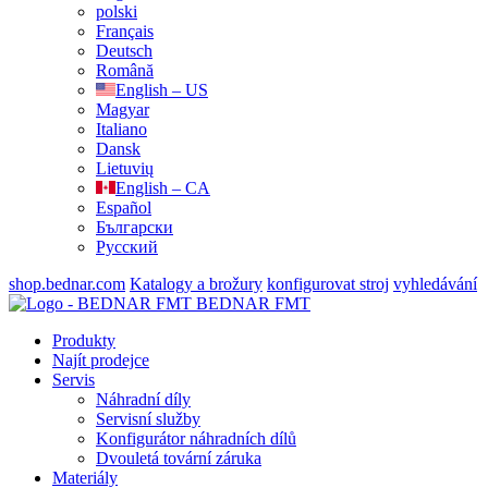
polski
Français
Deutsch
Română
English – US
Magyar
Italiano
Dansk
Lietuvių
English – CA
Español
Български
Русский
shop.bednar.com
Katalogy a brožury
konfigurovat stroj
vyhledávání
BEDNAR FMT
Produkty
Najít prodejce
Servis
Náhradní díly
Servisní služby
Konfigurátor náhradních dílů
Dvouletá tovární záruka
Materiály