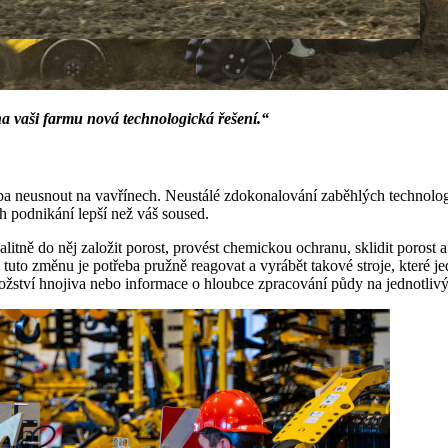
a vaši farmu nová technologická řešení.“
řeba neusnout na vavřínech. Neustálé zdokonalování zaběhlých technolo
h podnikání lepší než váš soused.
itně do něj založit porost, provést chemickou ochranu, sklidit porost a 
a tuto změnu je potřeba pružně reagovat a vyrábět takové stroje, které 
žství hnojiva nebo informace o hloubce zpracování půdy na jednotliv