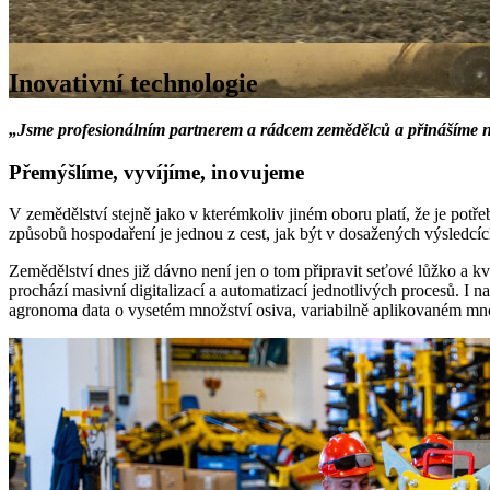
Inovativní technologie
„Jsme profesionálním partnerem a rádcem zemědělců a přinášíme n
Přemýšlíme, vyvíjíme, inovujeme
V zemědělství stejně jako v kterémkoliv jiném oboru platí, že je pot
způsobů hospodaření je jednou z cest, jak být v dosažených výsledcíc
Zemědělství dnes již dávno není jen o tom připravit seťové lůžko a kval
prochází masivní digitalizací a automatizací jednotlivých procesů. I n
agronoma data o vysetém množství osiva, variabilně aplikovaném mno