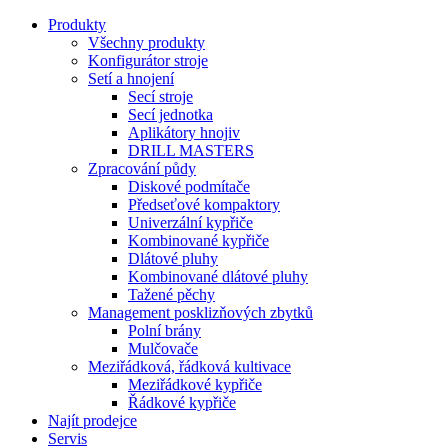
Produkty
Všechny produkty
Konfigurátor stroje
Setí a hnojení
Secí stroje
Secí jednotka
Aplikátory hnojiv
DRILL MASTERS
Zpracování půdy
Diskové podmítače
Předseťové kompaktory
Univerzální kypřiče
Kombinované kypřiče
Dlátové pluhy
Kombinované dlátové pluhy
Tažené pěchy
Management posklizňových zbytků
Polní brány
Mulčovače
Meziřádková, řádková kultivace
Meziřádkové kypřiče
Řádkové kypřiče
Najít prodejce
Servis