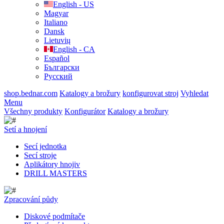
English - US
Magyar
Italiano
Dansk
Lietuvių
English - CA
Español
Български
Русский
shop.bednar.com
Katalogy a brožury
konfigurovat stroj
Vyhledat
Menu
Všechny produkty
Konfigurátor
Katalogy a brožury
Setí a hnojení
Secí jednotka
Secí stroje
Aplikátory hnojiv
DRILL MASTERS
Zpracování půdy
Diskové podmítače