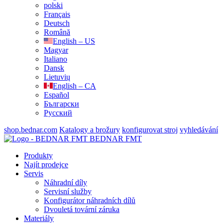
polski
Français
Deutsch
Română
English – US
Magyar
Italiano
Dansk
Lietuvių
English – CA
Español
Български
Русский
shop.bednar.com
Katalogy a brožury
konfigurovat stroj
vyhledávání
BEDNAR FMT
Produkty
Najít prodejce
Servis
Náhradní díly
Servisní služby
Konfigurátor náhradních dílů
Dvouletá tovární záruka
Materiály