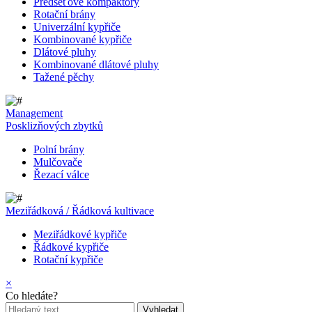
Předseťové kompaktory
Rotační brány
Univerzální kypřiče
Kombinované kypřiče
Dlátové pluhy
Kombinované dlátové pluhy
Tažené pěchy
Management
Posklizňových zbytků
Polní brány
Mulčovače
Řezací válce
Meziřádková / Řádková kultivace
Meziřádkové kypřiče
Řádkové kypřiče
Rotační kypřiče
×
Co hledáte?