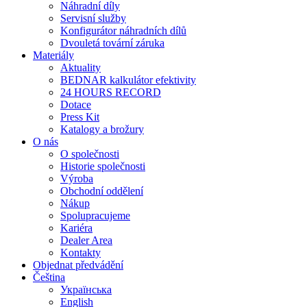
Náhradní díly
Servisní služby
Konfigurátor náhradních dílů
Dvouletá tovární záruka
Materiály
Aktuality
BEDNAR kalkulátor efektivity
24 HOURS RECORD
Dotace
Press Kit
Katalogy a brožury
O nás
O společnosti
Historie společnosti
Výroba
Obchodní oddělení
Nákup
Spolupracujeme
Kariéra
Dealer Area
Kontakty
Objednat předvádění
Čeština
Українська
English