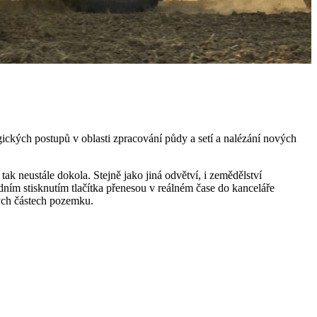
gických postupů v oblasti zpracování půdy a setí a nalézání nových
tak neustále dokola. Stejně jako jiná odvětví, i zemědělství
jedním stisknutím tlačítka přenesou v reálném čase do kanceláře
ých částech pozemku.