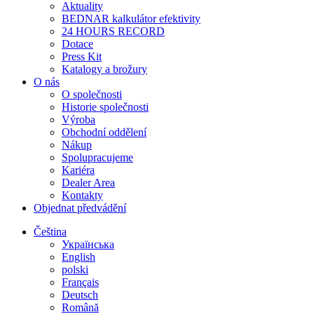
Aktuality
BEDNAR kalkulátor efektivity
24 HOURS RECORD
Dotace
Press Kit
Katalogy a brožury
O nás
O společnosti
Historie společnosti
Výroba
Obchodní oddělení
Nákup
Spolupracujeme
Kariéra
Dealer Area
Kontakty
Objednat předvádění
Čeština
Українська
English
polski
Français
Deutsch
Română