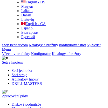
English - US
Magyar
Italiano
Dansk
Lietuvių
English - CA
Español
Български
Русский
shop.bednar.com
Katalogy a brožury
konfigurovat stroj
Vyhledat
Menu
Všechny produkty
Konfigurátor
Katalogy a brožury
Setí a hnojení
Secí jednotka
Secí stroje
Aplikátory hnojiv
DRILL MASTERS
Zpracování půdy
Diskové podmítače