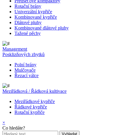
Předseťové kompaktory
Rotační brány
Univerzální kypřiče
Kombinované kypřiče
Dlátové pluhy
Kombinované dlátové pluhy
Tažené pěchy
Management
Posklizňových zbytků
Polní brány
Mulčovače
Řezací válce
Meziřádková / Řádková kultivace
Meziřádkové kypřiče
Řádkové kypřiče
Rotační kypřiče
×
Co hledáte?