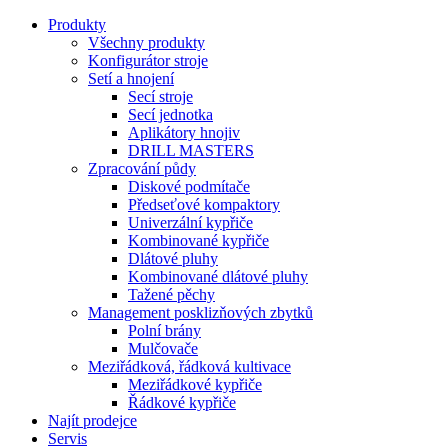
Produkty
Všechny produkty
Konfigurátor stroje
Setí a hnojení
Secí stroje
Secí jednotka
Aplikátory hnojiv
DRILL MASTERS
Zpracování půdy
Diskové podmítače
Předseťové kompaktory
Univerzální kypřiče
Kombinované kypřiče
Dlátové pluhy
Kombinované dlátové pluhy
Tažené pěchy
Management posklizňových zbytků
Polní brány
Mulčovače
Meziřádková, řádková kultivace
Meziřádkové kypřiče
Řádkové kypřiče
Najít prodejce
Servis