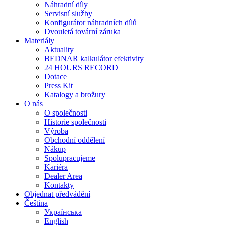
Náhradní díly
Servisní služby
Konfigurátor náhradních dílů
Dvouletá tovární záruka
Materiály
Aktuality
BEDNAR kalkulátor efektivity
24 HOURS RECORD
Dotace
Press Kit
Katalogy a brožury
O nás
O společnosti
Historie společnosti
Výroba
Obchodní oddělení
Nákup
Spolupracujeme
Kariéra
Dealer Area
Kontakty
Objednat předvádění
Čeština
Українська
English