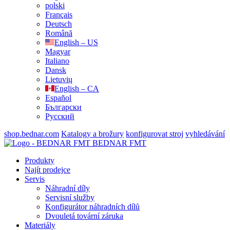
polski
Français
Deutsch
Română
English – US
Magyar
Italiano
Dansk
Lietuvių
English – CA
Español
Български
Русский
shop.bednar.com
Katalogy a brožury
konfigurovat stroj
vyhledávání
BEDNAR FMT
Produkty
Najít prodejce
Servis
Náhradní díly
Servisní služby
Konfigurátor náhradních dílů
Dvouletá tovární záruka
Materiály