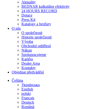
Aktuality
BEDNAR kalkulátor efektivity
24 HOURS RECORD
Dotace
Press Kit
Katalogy a brožury
O nás
O společnosti
Historie společnosti
Výroba
Obchodní oddělení
Nákup
Spolupracujeme
Kariéra
Dealer Area
Kontakty
Objednat předvádění
Čeština
Українська
English
polski
Français
Deutsch
Română