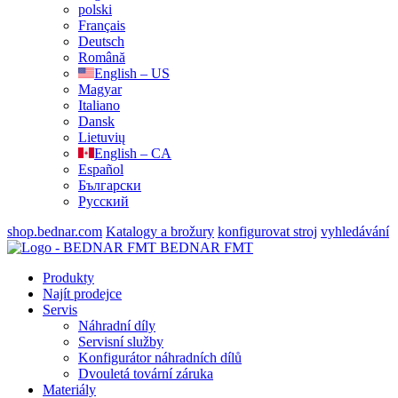
polski
Français
Deutsch
Română
English – US
Magyar
Italiano
Dansk
Lietuvių
English – CA
Español
Български
Русский
shop.bednar.com
Katalogy a brožury
konfigurovat stroj
vyhledávání
BEDNAR FMT
Produkty
Najít prodejce
Servis
Náhradní díly
Servisní služby
Konfigurátor náhradních dílů
Dvouletá tovární záruka
Materiály