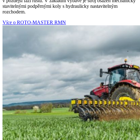
v pozdější fázi růstu. V základní výbavě je stroj osazen mechanicky
stavitelnými podpěrnými koly s hydraulicky nastavitelným
rozchodem.
Více o ROTO-MASTER RMN