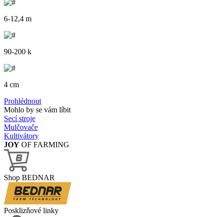
6-12,4 m
90-200 k
4 cm
Prohlédnout
Mohlo by se vám líbit
Secí stroje
Mulčovače
Kultivátory
JOY
OF FARMING
Shop BEDNAR
Posklizňové linky