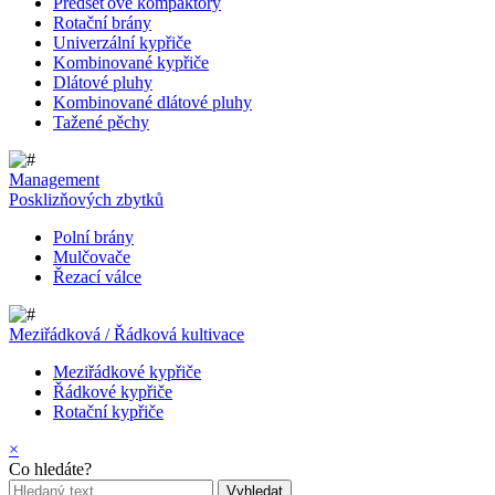
Předseťové kompaktory
Rotační brány
Univerzální kypřiče
Kombinované kypřiče
Dlátové pluhy
Kombinované dlátové pluhy
Tažené pěchy
Management
Posklizňových zbytků
Polní brány
Mulčovače
Řezací válce
Meziřádková / Řádková kultivace
Meziřádkové kypřiče
Řádkové kypřiče
Rotační kypřiče
×
Co hledáte?