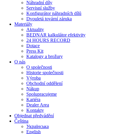
Náhradní díly
Servisní služby
Konfigurátor náhradních dílů
Dvouletá tovární záruka
Materiály
Aktuality
BEDNAR kalkulátor efektivity
24 HOURS RECORD
Dotace
Press Kit
Katalogy a brožury
O nás
O společnosti
Historie společnosti
Výroba
Obchodní oddělení
Nákup
Spolupracujeme
Kariéra
Dealer Area
Kontakty
Objednat předvádění
Čeština
Українська
English