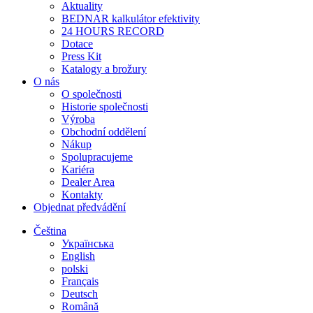
Aktuality
BEDNAR kalkulátor efektivity
24 HOURS RECORD
Dotace
Press Kit
Katalogy a brožury
O nás
O společnosti
Historie společnosti
Výroba
Obchodní oddělení
Nákup
Spolupracujeme
Kariéra
Dealer Area
Kontakty
Objednat předvádění
Čeština
Українська
English
polski
Français
Deutsch
Română