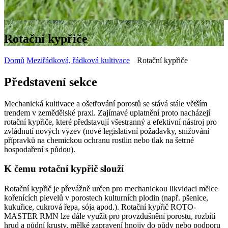
Rotační kypřiče
Domů
Meziřádková, řádková kultivace
Rotační kypřiče
Představení sekce
Mechanická kultivace a ošetřování porostů se stává stále větším
trendem v zemědělské praxi. Zajímavé uplatnění proto nacházejí
rotační kypřiče, které představují všestranný a efektivní nástroj pro
zvládnutí nových výzev (nové legislativní požadavky, snižování
přípravků na chemickou ochranu rostlin nebo tlak na šetrné
hospodaření s půdou).
K čemu rotační kypřič slouží
Rotační kypřič je převážně určen pro mechanickou likvidaci mělce
kořenících plevelů v porostech kulturních plodin (např. pšenice,
kukuřice, cukrová řepa, sója apod.). Rotační kypřič ROTO-
MASTER RMN lze dále využít pro provzdušnění porostu, rozbití
hrud a půdní krusty, mělké zapravení hnojiv do půdy nebo podporu