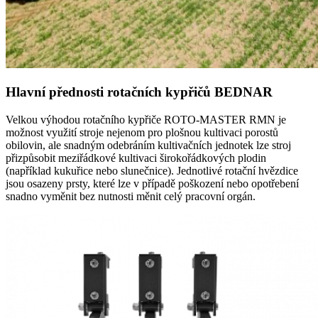
Hlavní přednosti rotačních kypřičů BEDNAR
Velkou výhodou rotačního kypřiče ROTO-MASTER RMN je
možnost využití stroje nejenom pro plošnou kultivaci porostů
obilovin, ale snadným odebráním kultivačních jednotek lze stroj
přizpůsobit meziřádkové kultivaci širokořádkových plodin
(například kukuřice nebo slunečnice). Jednotlivé rotační hvězdice
jsou osazeny prsty, které lze v případě poškození nebo opotřebení
snadno vyměnit bez nutnosti měnit celý pracovní orgán.