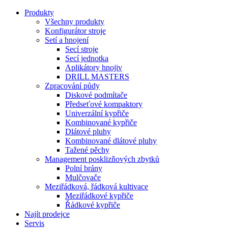
Produkty
Všechny produkty
Konfigurátor stroje
Setí a hnojení
Secí stroje
Secí jednotka
Aplikátory hnojiv
DRILL MASTERS
Zpracování půdy
Diskové podmítače
Předseťové kompaktory
Univerzální kypřiče
Kombinované kypřiče
Dlátové pluhy
Kombinované dlátové pluhy
Tažené pěchy
Management posklizňových zbytků
Polní brány
Mulčovače
Meziřádková, řádková kultivace
Meziřádkové kypřiče
Řádkové kypřiče
Najít prodejce
Servis