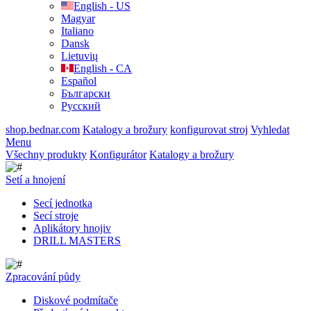
English - US
Magyar
Italiano
Dansk
Lietuvių
English - CA
Español
Български
Русский
shop.bednar.com
Katalogy a brožury
konfigurovat stroj
Vyhledat
Menu
Všechny produkty
Konfigurátor
Katalogy a brožury
Setí a hnojení
Secí jednotka
Secí stroje
Aplikátory hnojiv
DRILL MASTERS
Zpracování půdy
Diskové podmítače