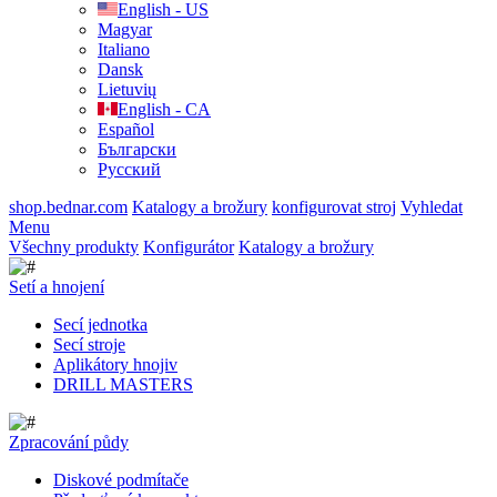
English - US
Magyar
Italiano
Dansk
Lietuvių
English - CA
Español
Български
Русский
shop.bednar.com
Katalogy a brožury
konfigurovat stroj
Vyhledat
Menu
Všechny produkty
Konfigurátor
Katalogy a brožury
Setí a hnojení
Secí jednotka
Secí stroje
Aplikátory hnojiv
DRILL MASTERS
Zpracování půdy
Diskové podmítače