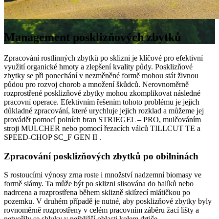
Management posklizňových zbytků
Zpracování rostlinných zbytků po sklizni je klíčové pro efektivní
využití organické hmoty a zlepšení kvality půdy. Posklizňové
zbytky se při ponechání v nezměněné formě mohou stát živnou
půdou pro rozvoj chorob a množení škůdců. Nerovnoměrně
rozprostřené posklizňové zbytky mohou zkomplikovat následné
pracovní operace. Efektivním řešením tohoto problému je jejich
důkladné zpracování, které urychluje jejich rozklad a můžeme jej
provádět pomocí polních bran STRIEGEL – PRO, mulčováním
stroji MULCHER nebo pomocí řezacích válců TILLCUT TE a
SPEED-CHOP SC_F GEN II .
Zpracování posklizňových zbytků po obilninách
S rostoucími výnosy zrna roste i množství nadzemní biomasy ve
formě slámy. Ta může být po sklizni slisována do balíků nebo
nadrcena a rozprostřena během sklizně sklízecí mlátičkou po
pozemku. V druhém případě je nutné, aby posklizňové zbytky byly
rovnoměrně rozprostřeny v celém pracovním záběru žací lišty a
netvořily se shluky v nejbližší oblasti kolem drtiče.