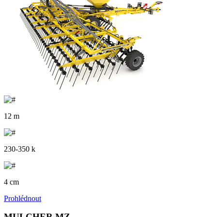
12 m
230-350 k
4 cm
Prohlédnout
MULCHER MZ