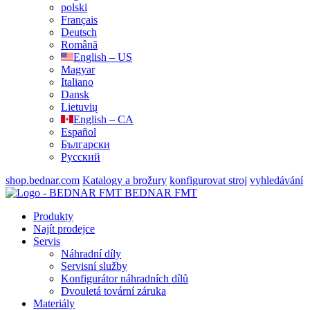
polski
Français
Deutsch
Română
English – US
Magyar
Italiano
Dansk
Lietuvių
English – CA
Español
Български
Русский
shop.bednar.com
Katalogy a brožury
konfigurovat stroj
vyhledávání
BEDNAR FMT
Produkty
Najít prodejce
Servis
Náhradní díly
Servisní služby
Konfigurátor náhradních dílů
Dvouletá tovární záruka
Materiály