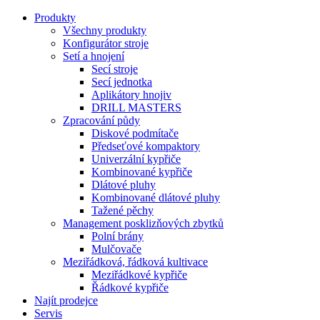
Produkty
Všechny produkty
Konfigurátor stroje
Setí a hnojení
Secí stroje
Secí jednotka
Aplikátory hnojiv
DRILL MASTERS
Zpracování půdy
Diskové podmítače
Předseťové kompaktory
Univerzální kypřiče
Kombinované kypřiče
Dlátové pluhy
Kombinované dlátové pluhy
Tažené pěchy
Management posklizňových zbytků
Polní brány
Mulčovače
Meziřádková, řádková kultivace
Meziřádkové kypřiče
Řádkové kypřiče
Najít prodejce
Servis