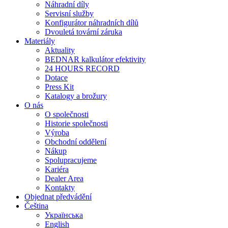
Náhradní díly
Servisní služby
Konfigurátor náhradních dílů
Dvouletá tovární záruka
Materiály
Aktuality
BEDNAR kalkulátor efektivity
24 HOURS RECORD
Dotace
Press Kit
Katalogy a brožury
O nás
O společnosti
Historie společnosti
Výroba
Obchodní oddělení
Nákup
Spolupracujeme
Kariéra
Dealer Area
Kontakty
Objednat předvádění
Čeština
Українська
English