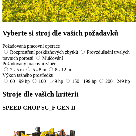
Vyberte si stroj dle vašich požadavků
Požadovaná pracovní operace
Rozprostření posklizňových zbytků
Provzdušnění trvalých
travních porostů
Mulčování
Požadovaný pracovní záběr
2 - 5 m
5 - 8 m
8 - 12 m
Výkon tažného prostředku
60 - 99 hp
100 - 149 hp
150 - 199 hp
200 - 249 hp
Stroje dle vašich kritérií
SPEED CHOP SC_F GEN II