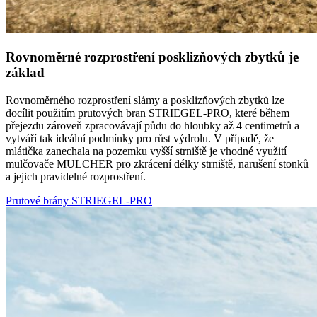
Rovnoměrné rozprostření posklizňových zbytků je
základ
Rovnoměrného rozprostření slámy a posklizňových zbytků lze
docílit použitím prutových bran STRIEGEL-PRO, které během
přejezdu zároveň zpracovávají půdu do hloubky až 4 centimetrů a
vytváří tak ideální podmínky pro růst výdrolu. V případě, že
mlátička zanechala na pozemku vyšší strniště je vhodné využití
mulčovače MULCHER pro zkrácení délky strniště, narušení stonků
a jejich pravidelné rozprostření.
Prutové brány STRIEGEL-PRO