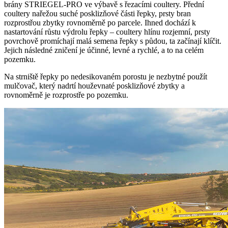
brány STRIEGEL‑PRO ve výbavě s řezacími coultery. Přední
coultery nařežou suché posklizňové části řepky, prsty bran
rozprostřou zbytky rovnoměrně po parcele. Ihned dochází k
nastartování růstu výdrolu řepky – coultery hlínu rozjemní, prsty
povrchově promíchají malá semena řepky s půdou, ta začínají klíčit.
Jejich následné zničení je účinné, levné a rychlé, a to na celém
pozemku.
Na strniště řepky po nedesikovaném porostu je nezbytné použít
mulčovač, který nadrtí houževnaté posklizňové zbytky a
rovnoměrně je rozprostře po pozemku.