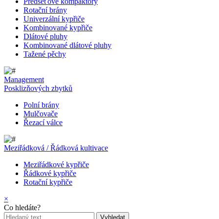
Předseťové kompaktory
Rotační brány
Univerzální kypřiče
Kombinované kypřiče
Dlátové pluhy
Kombinované dlátové pluhy
Tažené pěchy
Management
Posklizňových zbytků
Polní brány
Mulčovače
Řezací válce
Meziřádková / Řádková kultivace
Meziřádkové kypřiče
Řádkové kypřiče
Rotační kypřiče
×
Co hledáte?