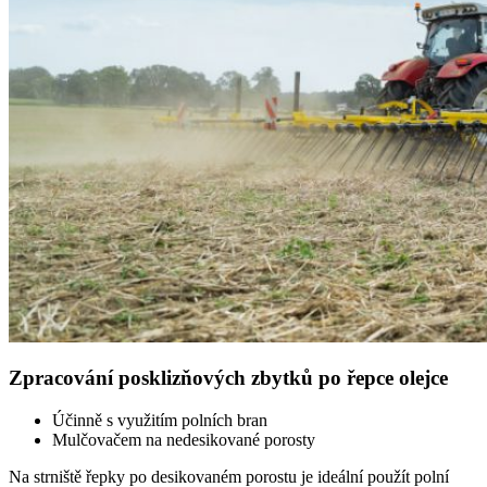
Zpracování posklizňových zbytků po řepce olejce
Účinně s využitím polních bran
Mulčovačem na nedesikované porosty
Na strniště řepky po desikovaném porostu je ideální použít polní