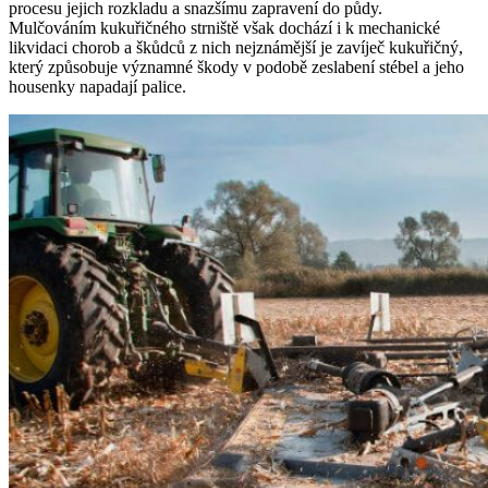
procesu jejich rozkladu a snazšímu zapravení do půdy.
Mulčováním kukuřičného strniště však dochází i k mechanické
likvidaci chorob a škůdců z nich nejznámější je zavíječ kukuřičný,
který způsobuje významné škody v podobě zeslabení stébel a jeho
housenky napadají palice.