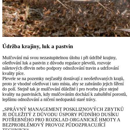
Údržba krajiny, luk a pastvin
Mulčování má svou nezastupitelnou úlohu i při údržbě krajiny,
ošetřování luk a pastvin z důvodu regulace plevelů, rozvoje
náletových dřevin nebo podpory odnožování travin a udržování
kvality píce.
Plevele se na pozemky nejčastěji dostávají z neošetřovaných krajů,
proto je vhodné ošetřovat i tato místa, aby se zabránilo jejich šíření
do polí. Stejně tak je mulčování důležité i pro tvorbu píce stejné
kvality na pastvinách, kdy mulčováním dochází k zahuštění porostů,
lepšímu odnožování a ničení nedopasků staré trávy.
„SPRÁVNÝ MANAGEMENT POSKLIZNOVÝCH ZBYTKŮ
JE DŮLEŽITÝ Z DŮVODU ÚSPORY PŮDNÍHO DUSÍKU
POTŘEBNÉHO PRO ROZKLAD ORGANICKÉ HMOTY A
BEZPROBLÉMOVÝ PROVOZ PŮDOZPRACUJÍCÍ