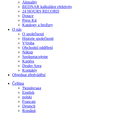
Aktuality
BEDNAR kalkulátor efektivity
24 HOURS RECORD
Dotace
Press Kit
Katalogy a brožury
O nás
O společnosti
Historie společnosti
Výroba
Obchodní oddělení
Nákup
Spolupracujeme
Kariéra
Dealer Area
Kontakty
Objednat předvádění
Čeština
Українська
English
polski
Français
Deutsch
Română