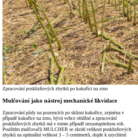
Zpracování posklizňových zbytků po kukuřici na zrno
Mulčování jako nástroj mechanické likvidace
Zpracování půdy na pozemcích po sklizni kukuřice, zejména v
případě kukuřice na zrno, bývá velice obtížné a zpracování
posklizňových zbytků má v tomto případě nezastupitelnou roli.
Použitím mulčovačů MULCHER se zkrátí velikost posklizňových
zbytků na optimální velikost 3 – 5 centimetrů, dojde k urychlení