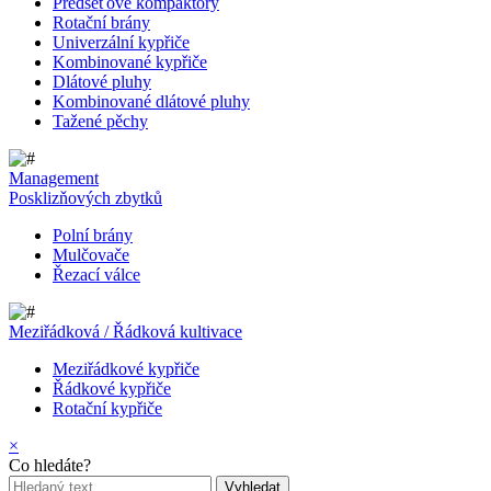
Předseťové kompaktory
Rotační brány
Univerzální kypřiče
Kombinované kypřiče
Dlátové pluhy
Kombinované dlátové pluhy
Tažené pěchy
Management
Posklizňových zbytků
Polní brány
Mulčovače
Řezací válce
Meziřádková / Řádková kultivace
Meziřádkové kypřiče
Řádkové kypřiče
Rotační kypřiče
×
Co hledáte?