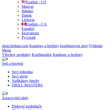
English - US
Magyar
Italiano
Dansk
Lietuvių
English - CA
Español
Български
Русский
shop.bednar.com
Katalogy a brožury
konfigurovat stroj
Vyhledat
Menu
Všechny produkty
Konfigurátor
Katalogy a brožury
Setí a hnojení
Secí jednotka
Secí stroje
Aplikátory hnojiv
DRILL MASTERS
Zpracování půdy
Diskové podmítače