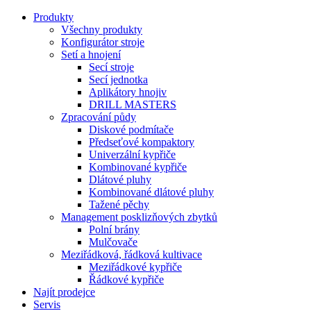
Produkty
Všechny produkty
Konfigurátor stroje
Setí a hnojení
Secí stroje
Secí jednotka
Aplikátory hnojiv
DRILL MASTERS
Zpracování půdy
Diskové podmítače
Předseťové kompaktory
Univerzální kypřiče
Kombinované kypřiče
Dlátové pluhy
Kombinované dlátové pluhy
Tažené pěchy
Management posklizňových zbytků
Polní brány
Mulčovače
Meziřádková, řádková kultivace
Meziřádkové kypřiče
Řádkové kypřiče
Najít prodejce
Servis