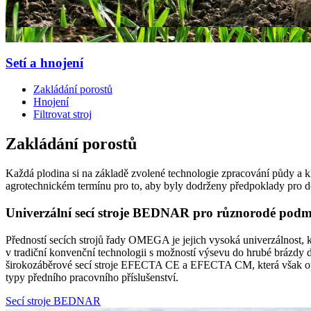
Setí a hnojení
Zakládání porostů
Hnojení
Filtrovat stroj
Zakládání porostů
Každá plodina si na základě zvolené technologie zpracování půdy a 
agrotechnickém termínu pro to, aby byly dodrženy předpoklady pro 
Univerzální secí stroje BEDNAR pro různorodé pod
Předností secích strojů řady OMEGA je jejich vysoká univerzálnost, 
v tradiční konvenční technologii s možností výsevu do hrubé brázdy d
širokozáběrové secí stroje EFECTA CE a EFECTA CM, která však opro
typy předního pracovního příslušenství.
Secí stroje BEDNAR