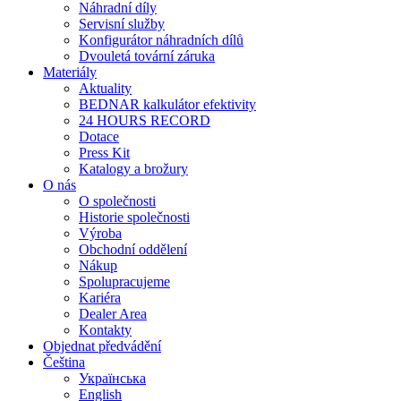
Náhradní díly
Servisní služby
Konfigurátor náhradních dílů
Dvouletá tovární záruka
Materiály
Aktuality
BEDNAR kalkulátor efektivity
24 HOURS RECORD
Dotace
Press Kit
Katalogy a brožury
O nás
O společnosti
Historie společnosti
Výroba
Obchodní oddělení
Nákup
Spolupracujeme
Kariéra
Dealer Area
Kontakty
Objednat předvádění
Čeština
Українська
English