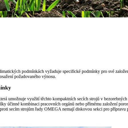
klimatických podmínkách vyžaduje specifické podmínky pro své založen
dosažení požadovaného výnosu.
mínky
která umožnuje využití těchto kompaktních secích strojů v bezorebnýc
íky účinné kombinaci pracovních orgánů nebo přímému založení porostů 
ti secím strojům řady OMEGA nemají diskovou sekci pro přípravu půd