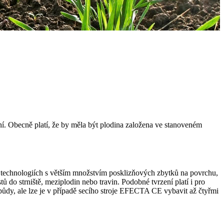
í. Obecně platí, že by měla být plodina založena ve stanoveném
h technologiích s větším množstvím posklizňových zbytků na povrchu,
do strniště, meziplodin nebo travin. Podobné tvrzení platí i pro
y, ale lze je v případě secího stroje EFECTA CE vybavit až čtyřmi