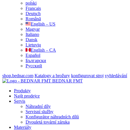
polski
Français
Deutsch
Română
English – US
Magyar
Italiano
Dansk
Lietuvių
English – CA
Español
Български
Русский
shop.bednar.com
Katalogy a brožury
konfigurovat stroj
vyhledávání
BEDNAR FMT
Produkty
Najít prodejce
Servis
Náhradní díly
Servisní služby
Konfigurátor náhradních dílů
Dvouletá tovární záruka
Materiály