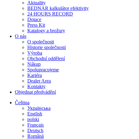
Aktuality
BEDNAR kalkulátor efektivity
24 HOURS RECORD
Dotace
Press Kit
Katalogy a brožury
O nás
O společnosti
Historie společnosti
Výroba
Obchodní oddělení
Nákup
Spolupracujeme
Kariéra
Dealer Area
Kontakty
Objednat předvádění
Čeština
Українська
English
polski
Français
Deutsch
Română