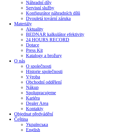
Náhradní díly
Servisní služby
Konfigurátor náhradních dílů
Dvouletá tovární záruka
Materiály
Aktuality
BEDNAR kalkulátor efektivity
24 HOURS RECORD
Dotace
Press Kit
Katalogy a brožury
O nás
O společnosti
Historie společnosti
Výroba
Obchodní oddělení
Nákup
Spolupracujeme
Kariéra
Dealer Area
Kontakty
Objednat předvádění
Čeština
Українська
English