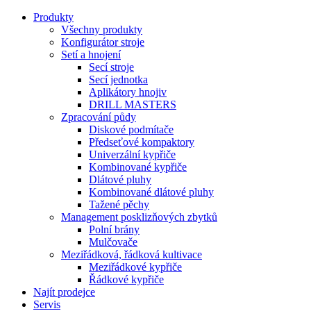
Produkty
Všechny produkty
Konfigurátor stroje
Setí a hnojení
Secí stroje
Secí jednotka
Aplikátory hnojiv
DRILL MASTERS
Zpracování půdy
Diskové podmítače
Předseťové kompaktory
Univerzální kypřiče
Kombinované kypřiče
Dlátové pluhy
Kombinované dlátové pluhy
Tažené pěchy
Management posklizňových zbytků
Polní brány
Mulčovače
Meziřádková, řádková kultivace
Meziřádkové kypřiče
Řádkové kypřiče
Najít prodejce
Servis