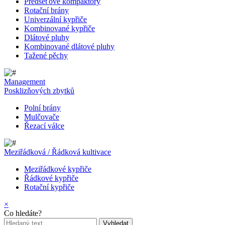
Předseťové kompaktory
Rotační brány
Univerzální kypřiče
Kombinované kypřiče
Dlátové pluhy
Kombinované dlátové pluhy
Tažené pěchy
Management
Posklizňových zbytků
Polní brány
Mulčovače
Řezací válce
Meziřádková / Řádková kultivace
Meziřádkové kypřiče
Řádkové kypřiče
Rotační kypřiče
×
Co hledáte?