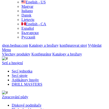
English - US
Magyar
Italiano
Dansk
Lietuvių
English - CA
Español
Български
Русский
shop.bednar.com
Katalogy a brožury
konfigurovat stroj
Vyhledat
Menu
Všechny produkty
Konfigurátor
Katalogy a brožury
Setí a hnojení
Secí jednotka
Secí stroje
Aplikátory hnojiv
DRILL MASTERS
Zpracování půdy
Diskové podmítače