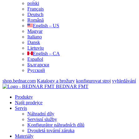
polski
Français
Deutsch
Română
English – US
Magyar
Italiano
Dansk
Lietuvių
English – CA
Español
Български
Русский
shop.bednar.com
Katalogy a brožury
konfigurovat stroj
vyhledávání
BEDNAR FMT
Produkty
Najít prodejce
Servis
Náhradní díly
Servisní služby
Konfigurátor náhradních dílů
Dvouletá tovární záruka
Materiály