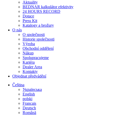
Aktuality
BEDNAR kalkulátor efektivity
24 HOURS RECORD
Dotace
Press Kit
Katalogy a brožury
O nás
O společnosti
Historie společnosti
Výroba
Obchodní oddělení
Nákup
Spolupracujeme
Kariéra
Dealer Area
Kontakty
Objednat předvádění
Čeština
Українська
English
polski
Français
Deutsch
Română