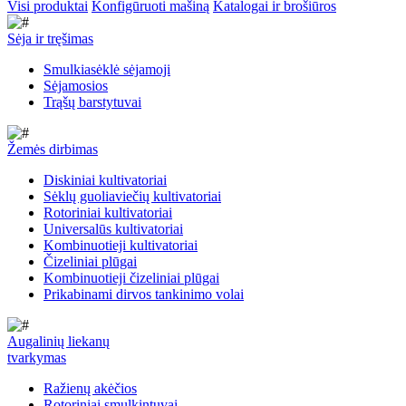
Visi produktai
Konfigūruoti mašiną
Katalogai ir brošiūros
Sėja ir tręšimas
Smulkiasėklė sėjamoji
Sėjamosios
Trąšų barstytuvai
Žemės dirbimas
Diskiniai kultivatoriai
Sėklų guoliaviečių kultivatoriai
Rotoriniai kultivatoriai
Universalūs kultivatoriai
Kombinuotieji kultivatoriai
Čizeliniai plūgai
Kombinuotieji čizeliniai plūgai
Prikabinami dirvos tankinimo volai
Augalinių liekanų
tvarkymas
Ražienų akėčios
Rotoriniai smulkintuvai