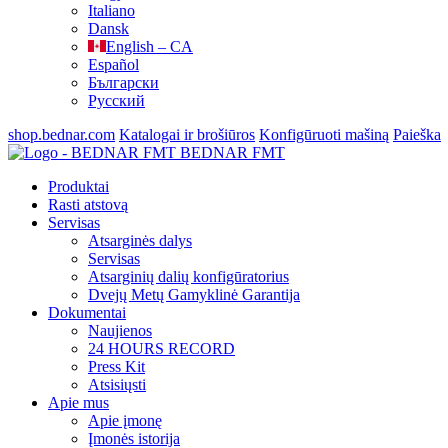
Italiano
Dansk
English – CA
Español
Български
Русский
shop.bednar.com
Katalogai ir brošiūros
Konfigūruoti mašiną
Paieška
BEDNAR FMT
Produktai
Rasti atstovą
Servisas
Atsarginės dalys
Servisas
Atsarginių dalių konfigūratorius
Dvejų Metų Gamyklinė Garantija
Dokumentai
Naujienos
24 HOURS RECORD
Press Kit
Atsisiųsti
Apie mus
Apie įmonę
Įmonės istorija