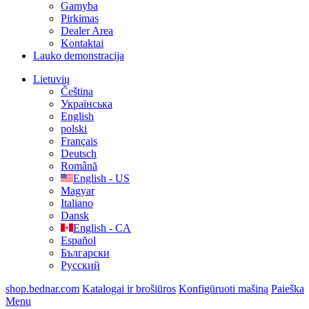
Gamyba
Pirkimas
Dealer Area
Kontaktai
Lauko demonstracija
Lietuvių
Čeština
Українська
English
polski
Français
Deutsch
Română
English - US
Magyar
Italiano
Dansk
English - CA
Español
Български
Русский
shop.bednar.com
Katalogai ir brošiūros
Konfigūruoti mašiną
Paieška
Menu