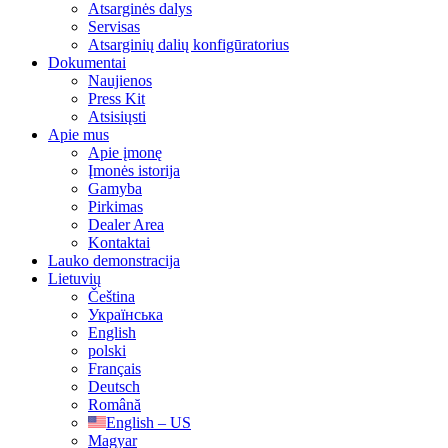
Atsarginės dalys
Servisas
Atsarginių dalių konfigūratorius
Dokumentai
Naujienos
Press Kit
Atsisiųsti
Apie mus
Apie įmonę
Įmonės istorija
Gamyba
Pirkimas
Dealer Area
Kontaktai
Lauko demonstracija
Lietuvių
Čeština
Українська
English
polski
Français
Deutsch
Română
English – US
Magyar