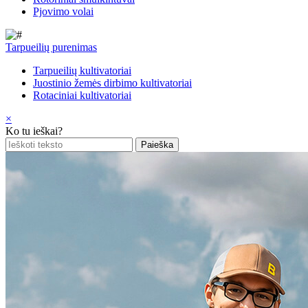
Pjovimo volai
Tarpueilių purenimas
Tarpueilių kultivatoriai
Juostinio žemės dirbimo kultivatoriai
Rotaciniai kultivatoriai
×
Ko tu ieškai?