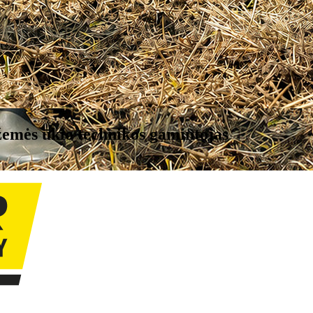
žemės ūkio technikos gamintojas