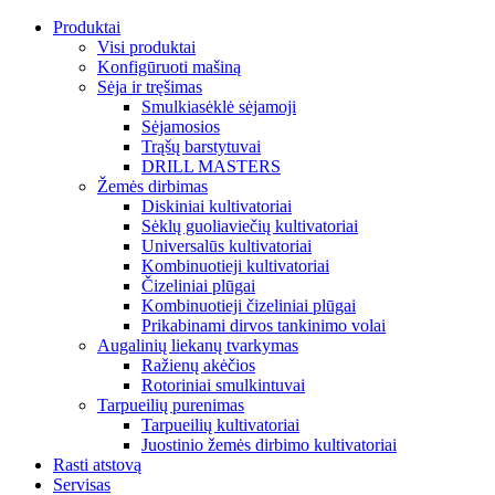
Produktai
Visi produktai
Konfigūruoti mašiną
Sėja ir tręšimas
Smulkiasėklė sėjamoji
Sėjamosios
Trąšų barstytuvai
DRILL MASTERS
Žemės dirbimas
Diskiniai kultivatoriai
Sėklų guoliaviečių kultivatoriai
Universalūs kultivatoriai
Kombinuotieji kultivatoriai
Čizeliniai plūgai
Kombinuotieji čizeliniai plūgai
Prikabinami dirvos tankinimo volai
Augalinių liekanų tvarkymas
Ražienų akėčios
Rotoriniai smulkintuvai
Tarpueilių purenimas
Tarpueilių kultivatoriai
Juostinio žemės dirbimo kultivatoriai
Rasti atstovą
Servisas