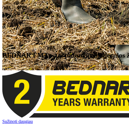
BEDNAR FMT
– tai pažangus modernios 
Sužinoti daugiau