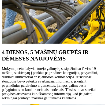
4 DIENOS, 5 MAŠINŲ GRUPĖS IR
DĖMESYS NAUJOVĖMS
Mokymų metu dalyviai turėjo galimybę susipažinti su iš viso 19
mašinų, suskirstytų į penkias pagrindines kategorijas, pavyzdžiui,
diskiniai kultivatoriai ar sėjamosios kombinacijos. Atskiruose
stenduose buvo pateikta svarbiausia informacija, įskaitant
pagrindinius pardavimo argumentus, įrangos galimybes ir
palyginimus su konkurenciniais modeliais. Tikslas buvo suteikti
prekybos atstovams kuo išsamesnę informaciją, kad jie galėtų
sėkmingai pristatyti mašinas galutiniams klientams.