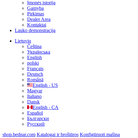
Įmonės istorija
Gamyba
Pirkimas
Dealer Area
Kontaktai
Lauko demonstracija
Lietuvių
Čeština
Українська
English
polski
Français
Deutsch
Română
English - US
Magyar
Italiano
Dansk
English - CA
Español
Български
Русский
shop.bednar.com
Katalogai ir brošiūros
Konfigūruoti mašiną