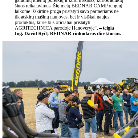
galutinių klientų poreikių ir kurti mašinas, kurios atitiktų
šiuos reikalavimus. Šių metų BEDNAR CAMP renginį
laikome išskirtine proga pristatyti savo partneriams ne
tik atskirų mašinų naujoves, bet ir visiškai naujus
produktus, kurie bus oficialiai pristatyti
AGRITECHNICA parodoje Hanoveryje“,
– teigia
Ing. David Ryčl, BEDNAR rinkodaros direktorius.