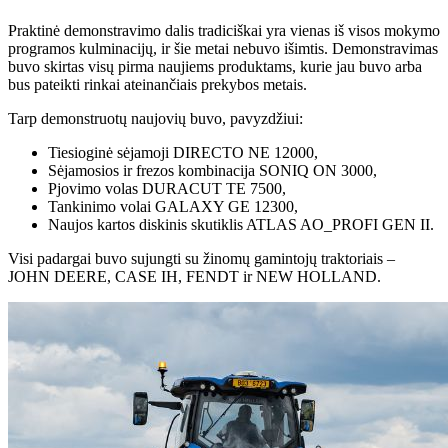
Praktinė demonstravimo dalis tradiciškai yra vienas iš visos mokymo
programos kulminacijų, ir šie metai nebuvo išimtis. Demonstravimas
buvo skirtas visų pirma naujiems produktams, kurie jau buvo arba
bus pateikti rinkai ateinančiais prekybos metais.
Tarp demonstruotų naujovių buvo, pavyzdžiui:
Tiesioginė sėjamoji DIRECTO NE 12000,
Sėjamosios ir frezos kombinacija SONIQ ON 3000,
Pjovimo volas DURACUT TE 7500,
Tankinimo volai GALAXY GE 12300,
Naujos kartos diskinis skutiklis ATLAS AO_PROFI GEN II.
Visi padargai buvo sujungti su žinomų gamintojų traktoriais –
JOHN DEERE, CASE IH, FENDT ir NEW HOLLAND.