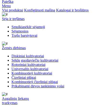
Paieška
Menu
Visi produktai
Konfigūruoti mašiną
Katalogai ir brošiūros
Sėja ir tręšimas
Smulkiasėklė sėjamoji
Sėjamosios
Trąšų barstytuvai
Žemės dirbimas
Diskiniai kultivatoriai
Sėklų guoliaviečių kultivatoriai
Rotoriniai kultivatoriai
Universalūs kultivatoriai
Kombinuotieji kultivatoriai
Čizeliniai plūgai
Kombinuotieji čizeliniai plūgai
Prikabinami dirvos tankinimo volai
Augalinių liekanų
tvarkymas