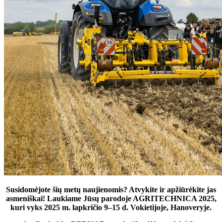
Susidomėjote šių metų naujienomis? Atvykite ir apžiūrėkite jas
asmeniškai! Laukiame Jūsų parodoje AGRITECHNICA 2025,
kuri vyks 2025 m. lapkričio 9–15 d. Vokietijoje, Hanoveryje.