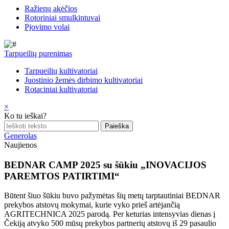
Ražienų akėčios
Rotoriniai smulkintuvai
Pjovimo volai
Tarpueilių purenimas
Tarpueilių kultivatoriai
Juostinio žemės dirbimo kultivatoriai
Rotaciniai kultivatoriai
×
Ko tu ieškai?
Generolas
Naujienos
BEDNAR CAMP 2025 su šūkiu „INOVACIJOS
PAREMTOS PATIRTIMI“
Būtent šiuo šūkiu buvo pažymėtas šių metų tarptautiniai BEDNAR
prekybos atstovų mokymai, kurie vyko prieš artėjančią
AGRITECHNICA 2025 parodą. Per keturias intensyvias dienas į
Čekiją atvyko 500 mūsų prekybos partnerių atstovų iš 29 pasaulio