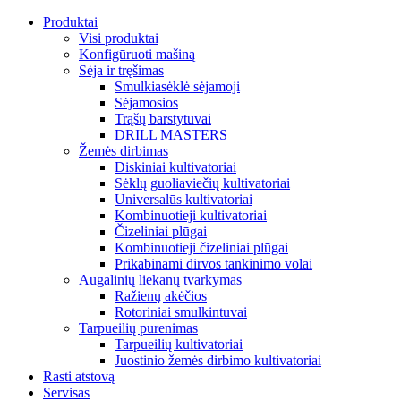
Produktai
Visi produktai
Konfigūruoti mašiną
Sėja ir tręšimas
Smulkiasėklė sėjamoji
Sėjamosios
Trąšų barstytuvai
DRILL MASTERS
Žemės dirbimas
Diskiniai kultivatoriai
Sėklų guoliaviečių kultivatoriai
Universalūs kultivatoriai
Kombinuotieji kultivatoriai
Čizeliniai plūgai
Kombinuotieji čizeliniai plūgai
Prikabinami dirvos tankinimo volai
Augalinių liekanų tvarkymas
Ražienų akėčios
Rotoriniai smulkintuvai
Tarpueilių purenimas
Tarpueilių kultivatoriai
Juostinio žemės dirbimo kultivatoriai
Rasti atstovą
Servisas