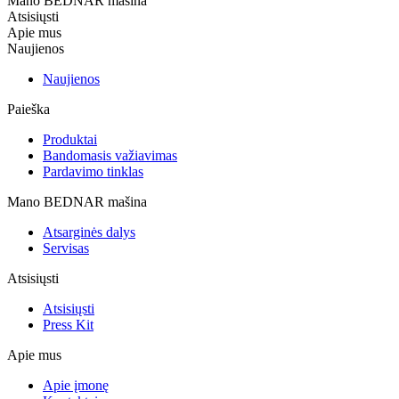
Mano BEDNAR mašina
Atsisiųsti
Apie mus
Naujienos
Naujienos
Paieška
Produktai
Bandomasis važiavimas
Pardavimo tinklas
Mano BEDNAR mašina
Atsarginės dalys
Servisas
Atsisiųsti
Atsisiųsti
Press Kit
Apie mus
Apie įmonę