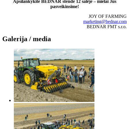
Apsilankykite BEDNAR stende 12 salėje – mielai Jus
pasveikinsime!
JOY OF FARMING
marketing@bednar.com
BEDNAR FMT s.r.o.
Galerija / media