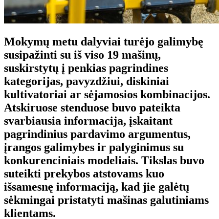
Mokymų metu dalyviai turėjo galimybę
susipažinti su iš viso 19 mašinų,
suskirstytų į penkias pagrindines
kategorijas, pavyzdžiui, diskiniai
kultivatoriai ar sėjamosios kombinacijos.
Atskiruose stenduose buvo pateikta
svarbiausia informacija, įskaitant
pagrindinius pardavimo argumentus,
įrangos galimybes ir palyginimus su
konkurenciniais modeliais. Tikslas buvo
suteikti prekybos atstovams kuo
išsamesnę informaciją, kad jie galėtų
sėkmingai pristatyti mašinas galutiniams
klientams.