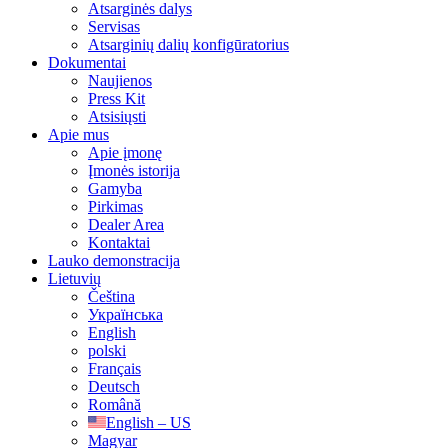
Atsarginės dalys
Servisas
Atsarginių dalių konfigūratorius
Dokumentai
Naujienos
Press Kit
Atsisiųsti
Apie mus
Apie įmonę
Įmonės istorija
Gamyba
Pirkimas
Dealer Area
Kontaktai
Lauko demonstracija
Lietuvių
Čeština
Українська
English
polski
Français
Deutsch
Română
English – US
Magyar