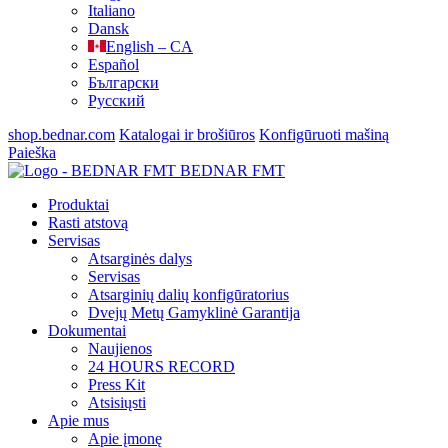
Italiano
Dansk
English – CA
Español
Български
Русский
shop.bednar.com
Katalogai ir brošiūros
Konfigūruoti mašiną
Paieška
BEDNAR FMT
Produktai
Rasti atstovą
Servisas
Atsarginės dalys
Servisas
Atsarginių dalių konfigūratorius
Dvejų Metų Gamyklinė Garantija
Dokumentai
Naujienos
24 HOURS RECORD
Press Kit
Atsisiųsti
Apie mus
Apie įmonę