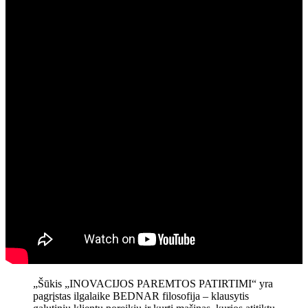
„Šūkis „INOVACIJOS PAREMTOS PATIRTIMI“ yra
pagrįstas ilgalaike BEDNAR filosofija – klausytis