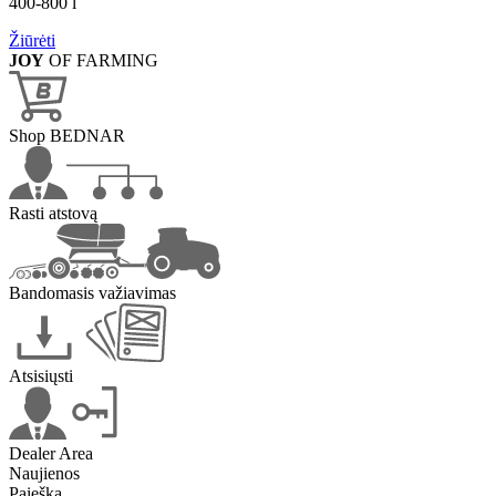
400-800 l
Žiūrėti
JOY
OF FARMING
Shop BEDNAR
Rasti atstovą
Bandomasis važiavimas
Atsisiųsti
Dealer Area
Naujienos
Paieška