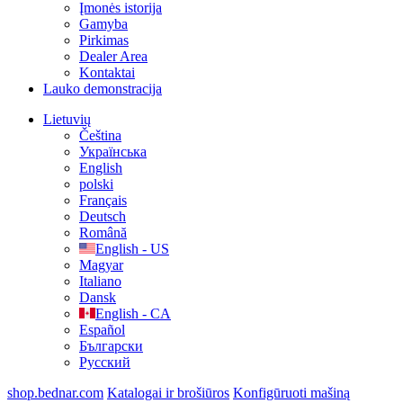
Įmonės istorija
Gamyba
Pirkimas
Dealer Area
Kontaktai
Lauko demonstracija
Lietuvių
Čeština
Українська
English
polski
Français
Deutsch
Română
English - US
Magyar
Italiano
Dansk
English - CA
Español
Български
Русский
shop.bednar.com
Katalogai ir brošiūros
Konfigūruoti mašiną