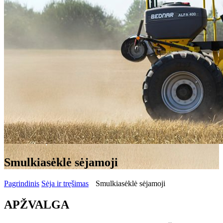
Smulkiasėklė sėjamoji
Pagrindinis
Sėja ir tręšimas
Smulkiasėklė sėjamoji
APŽVALGA