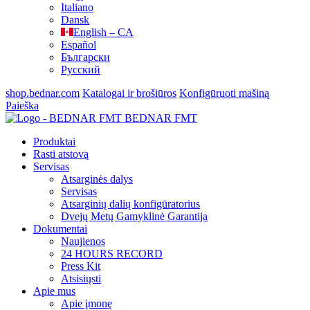
Italiano
Dansk
English – CA
Español
Български
Русский
shop.bednar.com
Katalogai ir brošiūros
Konfigūruoti mašiną
Paieška
BEDNAR FMT
Produktai
Rasti atstovą
Servisas
Atsarginės dalys
Servisas
Atsarginių dalių konfigūratorius
Dvejų Metų Gamyklinė Garantija
Dokumentai
Naujienos
24 HOURS RECORD
Press Kit
Atsisiųsti
Apie mus
Apie įmonę