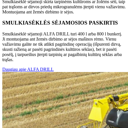
Smulkiasėklė sėjamoji skirta tarpinėms kultūroms ar žolėms sėti, taip
pat trąšoms ar dirvos priedų mikrogranulėms įterpti vienu važiavimu.
Montuojama ant žemės dirbimo ir sėjos.
SMULKIASĖKLĖS SĖJAMOSIOS PASKIRTIS
Smulkiasėklė sėjamoji ALFA DRILL turi 400 l arba 800 l bunkerį.
Ji montuojama ant žemės dirbimo ar sėjos mašinos rėmo. Vienu
važiavimu galite ne tik atlikti pagrindinę operaciją (išpurenti dirvą,
skusti ražieną ar pasėti pagrindinės kultūros sėklas), bet ir pasėti
posėlį, į tarpueilius įterpti tarpinių ar pagalbinių kultūrų sėklas arba
trąšas.
Daugiau apie ALFA DRILL