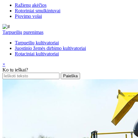
Ražienų akėčios
Rotoriniai smulkintuvai
Pjovimo volai
Tarpueilių purenimas
Tarpueilių kultivatoriai
Juostinio žemės dirbimo kultivatoriai
Rotaciniai kultivatoriai
×
Ko tu ieškai?