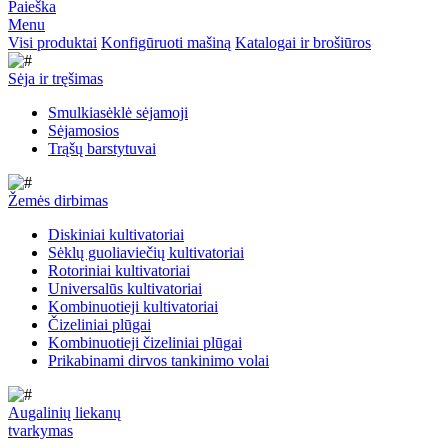
Paieška
Menu
Visi produktai
Konfigūruoti mašiną
Katalogai ir brošiūros
Sėja ir tręšimas
Smulkiasėklė sėjamoji
Sėjamosios
Trąšų barstytuvai
Žemės dirbimas
Diskiniai kultivatoriai
Sėklų guoliaviečių kultivatoriai
Rotoriniai kultivatoriai
Universalūs kultivatoriai
Kombinuotieji kultivatoriai
Čizeliniai plūgai
Kombinuotieji čizeliniai plūgai
Prikabinami dirvos tankinimo volai
Augalinių liekanų
tvarkymas