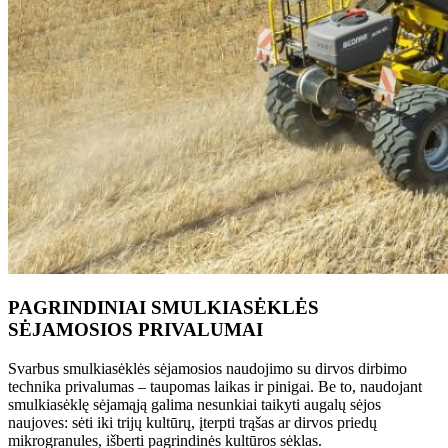
PAGRINDINIAI SMULKIASĖKLĖS
SĖJAMOSIOS PRIVALUMAI
Svarbus smulkiasėklės sėjamosios naudojimo su dirvos dirbimo
technika privalumas – taupomas laikas ir pinigai. Be to, naudojant
smulkiasėklę sėjamąją galima nesunkiai taikyti augalų sėjos
naujoves: sėti iki trijų kultūrų, įterpti trąšas ar dirvos priedų
mikrogranules, išberti pagrindinės kultūros sėklas.