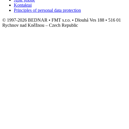
Kontaktai
Principles of personal data protection
© 1997-2026 BEDNAR • FMT s.r.o. • Dlouhá Ves 188 • 516 01
Rychnov nad Kněžnou – Czech Republic