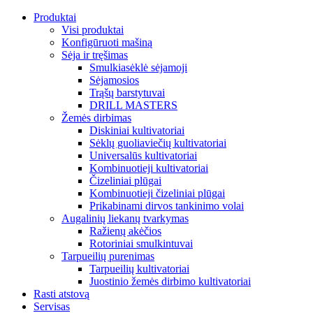
Produktai
Visi produktai
Konfigūruoti mašiną
Sėja ir tręšimas
Smulkiasėklė sėjamoji
Sėjamosios
Trąšų barstytuvai
DRILL MASTERS
Žemės dirbimas
Diskiniai kultivatoriai
Sėklų guoliaviečių kultivatoriai
Universalūs kultivatoriai
Kombinuotieji kultivatoriai
Čizeliniai plūgai
Kombinuotieji čizeliniai plūgai
Prikabinami dirvos tankinimo volai
Augalinių liekanų tvarkymas
Ražienų akėčios
Rotoriniai smulkintuvai
Tarpueilių purenimas
Tarpueilių kultivatoriai
Juostinio žemės dirbimo kultivatoriai
Rasti atstovą
Servisas