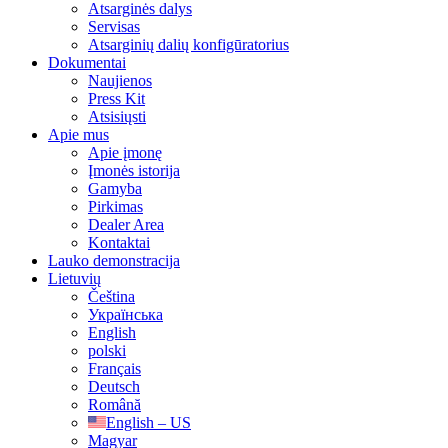
Atsarginės dalys
Servisas
Atsarginių dalių konfigūratorius
Dokumentai
Naujienos
Press Kit
Atsisiųsti
Apie mus
Apie įmonę
Įmonės istorija
Gamyba
Pirkimas
Dealer Area
Kontaktai
Lauko demonstracija
Lietuvių
Čeština
Українська
English
polski
Français
Deutsch
Română
English – US
Magyar