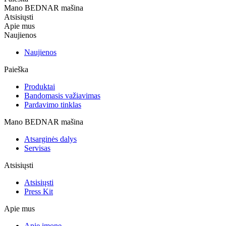
Mano BEDNAR mašina
Atsisiųsti
Apie mus
Naujienos
Naujienos
Paieška
Produktai
Bandomasis važiavimas
Pardavimo tinklas
Mano BEDNAR mašina
Atsarginės dalys
Servisas
Atsisiųsti
Atsisiųsti
Press Kit
Apie mus
Apie įmonę