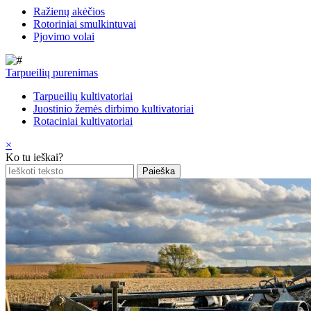
Ražienų akėčios
Rotoriniai smulkintuvai
Pjovimo volai
Tarpueilių purenimas
Tarpueilių kultivatoriai
Juostinio žemės dirbimo kultivatoriai
Rotaciniai kultivatoriai
×
Ko tu ieškai?