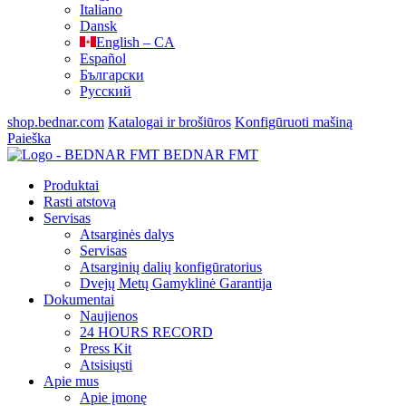
Italiano
Dansk
English – CA
Español
Български
Русский
shop.bednar.com
Katalogai ir brošiūros
Konfigūruoti mašiną
Paieška
BEDNAR FMT
Produktai
Rasti atstovą
Servisas
Atsarginės dalys
Servisas
Atsarginių dalių konfigūratorius
Dvejų Metų Gamyklinė Garantija
Dokumentai
Naujienos
24 HOURS RECORD
Press Kit
Atsisiųsti
Apie mus
Apie įmonę