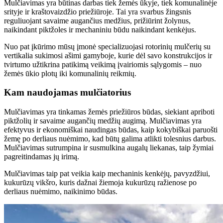
Mulčiavimas yra būtinas darbas tiek žemės ūkyje, tiek komunalinėje
srityje ir kraštovaizdžio priežiūroje. Tai yra svarbus žingsnis
reguliuojant savaime augančius medžius, prižiūrint žolynus,
naikindant piktžoles ir mechaniniu būdu naikindant kenkėjus.
Nuo pat įkūrimo mūsų įmonė specializuojasi rotorinių mulčerių su
vertikalia sukimosi ašimi gamyboje, kurie dėl savo konstrukcijos ir
tvirtumo užtikrina patikimą veikimą įvairiomis sąlygomis – nuo
žemės ūkio plotų iki komunalinių reikmių.
Kam naudojamas mulčiatorius
Mulčiavimas yra tinkamas žemės priežiūros būdas, siekiant apriboti
piktžolių ir savaime augančių medžių augimą. Mulčiavimas yra
efektyvus ir ekonomiškai naudingas būdas, kaip kokybiškai paruošti
žemę po derliaus nuėmimo, kad būtų galima atlikti tolesnius darbus.
Mulčiavimas sutrumpina ir susmulkina augalų liekanas, taip žymiai
pagreitindamas jų irimą.
Mulčiavimas taip pat veikia kaip mechaninis kenkėjų, pavyzdžiui,
kukurūzų vikšro, kuris dažnai žiemoja kukurūzų ražienose po
derliaus nuėmimo, naikinimo būdas.