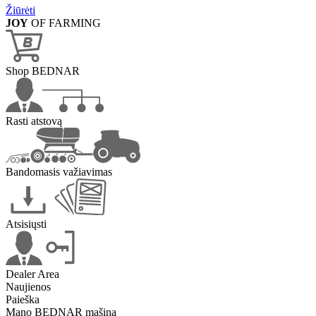
Žiūrėti
JOY
OF FARMING
Shop BEDNAR
Rasti atstovą
Bandomasis važiavimas
Atsisiųsti
Dealer Area
Naujienos
Paieška
Mano BEDNAR mašina