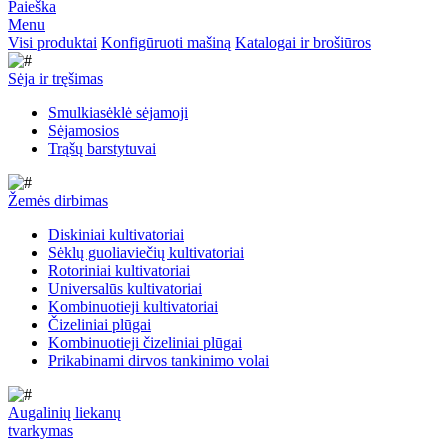
Paieška
Menu
Visi produktai
Konfigūruoti mašiną
Katalogai ir brošiūros
Sėja ir tręšimas
Smulkiasėklė sėjamoji
Sėjamosios
Trąšų barstytuvai
Žemės dirbimas
Diskiniai kultivatoriai
Sėklų guoliaviečių kultivatoriai
Rotoriniai kultivatoriai
Universalūs kultivatoriai
Kombinuotieji kultivatoriai
Čizeliniai plūgai
Kombinuotieji čizeliniai plūgai
Prikabinami dirvos tankinimo volai
Augalinių liekanų
tvarkymas