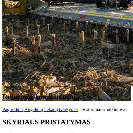
Rotoriniai smulkintuvai
Pagrindinis
Augalinių liekanų tvarkymas
Rotoriniai smulkintuvai
SKYRIAUS PRISTATYMAS