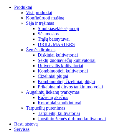
Produktai
Visi produktai
Konfigūruoti mašiną
Sėja ir tręšimas
Smulkiasėklė sėjamoji
Sėjamosios
Trąšų barstytuvai
DRILL MASTERS
Žemės dirbimas
Diskiniai kultivatoriai
Sėklų guoliaviečių kultivatoriai
Universalūs kultivatoriai
Kombinuotieji kultivatoriai
Čizeliniai plūgai
Kombinuotieji čizeliniai plūgai
Prikabinami dirvos tankinimo volai
Augalinių liekanų tvarkymas
Ražienų akėčios
Rotoriniai smulkintuvai
Tarpueilių purenimas
Tarpueilių kultivatoriai
Juostinio žemės dirbimo kultivatoriai
Rasti atstovą
Servisas