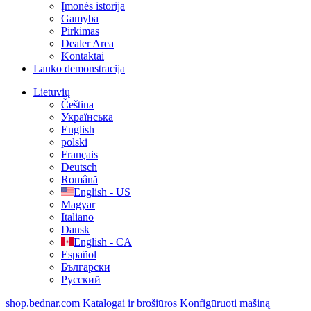
Įmonės istorija
Gamyba
Pirkimas
Dealer Area
Kontaktai
Lauko demonstracija
Lietuvių
Čeština
Українська
English
polski
Français
Deutsch
Română
English - US
Magyar
Italiano
Dansk
English - CA
Español
Български
Русский
shop.bednar.com
Katalogai ir brošiūros
Konfigūruoti mašiną