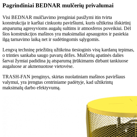
Pagrindiniai BEDNAR mulčerių privalumai
Visi BEDNAR mulčiavimo įrenginiai pasižymi itin tvirta
konstrukcija ir karštai cinkuotu paviršiumi, kuris užtikrina išskirtinį
atsparumą agresyvioms augalų sultims ir atmosferos poveikiui. Dėl
šios konstrukcijos mašinos yra maksimaliai apsaugotos ir pasiekia
ilgą tarnavimo laiką net ir sudėtingomis sąlygomis.
Lengvą techninę priežiūrą užtikrina tiesioginis visų kardanų tepimas,
o trinties sankaba saugo pavarų dėžes. Mulčerių apatinės dalies
šarvai žymiai padidina jų atsparumą įtrūkimams dirbant tankiuose
augaluose ar akmenuotose vietovėse.
TRASH-FAN įrenginys, skirtas nuolatiniam mašinos paviršiaus
valymui, yra įrengtas centriniame padėtyje, kad užtikrintų
maksimalų darbo efektyvumą.