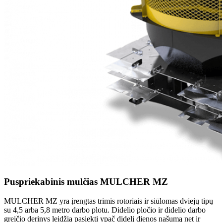
Puspriekabinis mulčias MULCHER MZ
MULCHER MZ yra įrengtas trimis rotoriais ir siūlomas dviejų tipų
su 4,5 arba 5,8 metro darbo plotu. Didelio pločio ir didelio darbo
greičio derinys leidžia pasiekti ypač didelį dienos našumą net ir