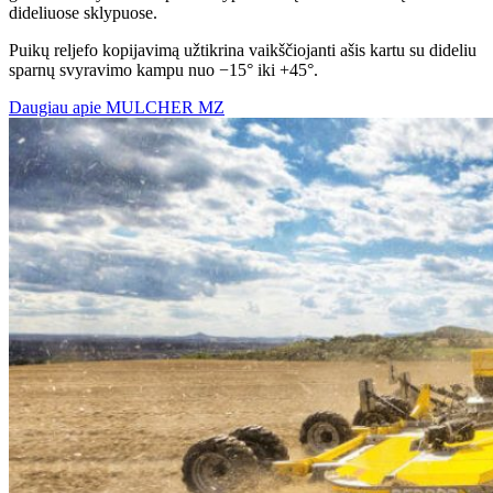
dideliuose sklypuose.
Puikų reljefo kopijavimą užtikrina vaikščiojanti ašis kartu su dideliu
sparnų svyravimo kampu nuo −15° iki +45°.
Daugiau apie MULCHER MZ