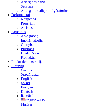
Atsarginės dalys
Servisas
Atsarginių dalių konfigūratorius
Dokumentai
Naujienos
Press Kit
Atsisiųsti
Apie mus
Apie įmonę
Įmonės istorija
Gamyba
Pirkimas
Dealer Area
Kontaktai
Lauko demonstracija
Lietuvių
Čeština
Українська
English
polski
Français
Deutsch
Română
English – US
Magyar