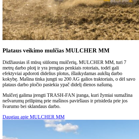
Plataus veikimo mulčias MULCHER MM
Didžiausias iš mūsų siūlomų mulčerių, MULCHER MM, turi 7
metrų darbo plotį ir yra įrengtas penkiais rotoriais, todėl gali
efektyviai apdoroti didelius plotus, išlaikydamas aukštą darbo
kokybę. Mašina tinka jungti su 200 AG galios traktoriais, o dėl savo
plataus darbo pločio pasiekia ypač didelį dienos našumą.
Mulčerį galima įrengti TRASH-FAN įranga, kuri žymiai sumažina
nešvarumų prilipimą prie mašinos paviršiaus ir prisideda prie jos
švarumo bei sklandaus darbo.
Daugiau apie MULCHER MM