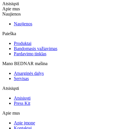
Atsisiųsti
Apie mus
Naujienos
Naujienos
Paieška
Produktai
Bandomasis važiavimas
Pardavimo tinklas
Mano BEDNAR mašina
Atsarginės dalys
Servisas
Atsisiųsti
Atsisiųsti
Press Kit
Apie mus
Apie įmonę
Kontaktai