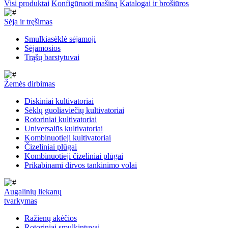
Visi produktai
Konfigūruoti mašiną
Katalogai ir brošiūros
Sėja ir tręšimas
Smulkiasėklė sėjamoji
Sėjamosios
Trąšų barstytuvai
Žemės dirbimas
Diskiniai kultivatoriai
Sėklų guoliaviečių kultivatoriai
Rotoriniai kultivatoriai
Universalūs kultivatoriai
Kombinuotieji kultivatoriai
Čizeliniai plūgai
Kombinuotieji čizeliniai plūgai
Prikabinami dirvos tankinimo volai
Augalinių liekanų
tvarkymas
Ražienų akėčios
Rotoriniai smulkintuvai