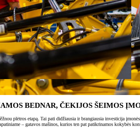
NAMOS BEDNAR, ČEKIJOS ŠEIMOS ĮM
u plėtros etapą. Tai pati didžiausia ir brangiausia investicija įmonės i
atiniame – gatavos mašinos, kurios ten pat patikrinamos kokybės kontro