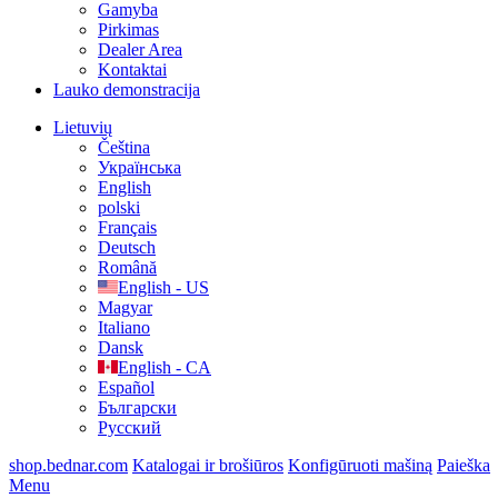
Gamyba
Pirkimas
Dealer Area
Kontaktai
Lauko demonstracija
Lietuvių
Čeština
Українська
English
polski
Français
Deutsch
Română
English - US
Magyar
Italiano
Dansk
English - CA
Español
Български
Русский
shop.bednar.com
Katalogai ir brošiūros
Konfigūruoti mašiną
Paieška
Menu