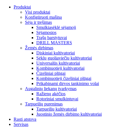
Produktai
Visi produktai
Konfigūruoti mašiną
Sėja ir tręšimas
Smulkiasėklė sėjamoji
Sėjamosios
Trąšų barstytuvai
DRILL MASTERS
Žemės dirbimas
Diskiniai kultivatoriai
Sėklų guoliaviečių kultivatoriai
Universalūs kultivatoriai
Kombinuotieji kultivatoriai
Čizeliniai plūgai
Kombinuotieji čizeliniai plūgai
Prikabinami dirvos tankinimo volai
Augalinių liekanų tvarkymas
Ražienų akėčios
Rotoriniai smulkintuvai
Tarpueilių purenimas
Tarpueilių kultivatoriai
Juostinio žemės dirbimo kultivatoriai
Rasti atstovą
Servisas