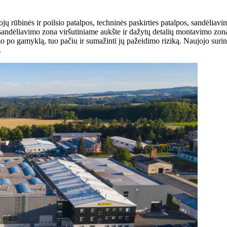
jų rūbinės ir poilsio patalpos, techninės paskirties patalpos, sandėlia
andėliavimo zona viršutiniame aukšte ir dažytų detalių montavimo zona 
o po gamyklą, tuo pačiu ir sumažinti jų pažeidimo riziką. Naujojo surin
.