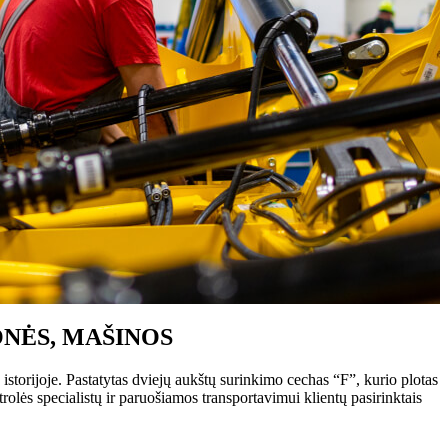
ONĖS, MAŠINOS
storijoje. Pastatytas dviejų aukštų surinkimo cechas “F”, kurio plotas
lės specialistų ir paruošiamos transportavimui klientų pasirinktais