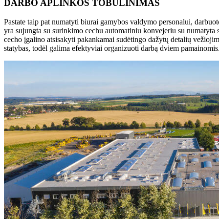
DARBO APLINKOS TOBULINIMAS
Pastate taip pat numatyti biurai gamybos valdymo personalui, darbuoto
yra sujungta su surinkimo cechu automatiniu konvejeriu su numatyta s
cecho įgalino atsisakyti pakankamai sudėtingo dažytų detalių vežiojim
statybas, todėl galima efektyviai organizuoti darbą dviem pamainomis