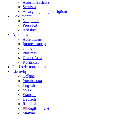
Atsarginės dalys
Servisas
Atsarginių dalių konfigūratorius
Dokumentai
Naujienos
Press Kit
Atsisiųsti
Apie mus
Apie įmonę
Įmonės istorija
Gamyba
Pirkimas
Dealer Area
Kontaktai
Lauko demonstracija
Lietuvių
Čeština
Українська
English
polski
Français
Deutsch
Română
English – US
Magyar