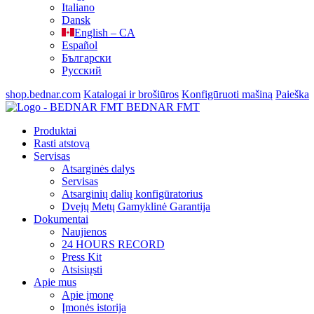
Italiano
Dansk
English – CA
Español
Български
Русский
shop.bednar.com
Katalogai ir brošiūros
Konfigūruoti mašiną
Paieška
BEDNAR FMT
Produktai
Rasti atstovą
Servisas
Atsarginės dalys
Servisas
Atsarginių dalių konfigūratorius
Dvejų Metų Gamyklinė Garantija
Dokumentai
Naujienos
24 HOURS RECORD
Press Kit
Atsisiųsti
Apie mus
Apie įmonę
Įmonės istorija