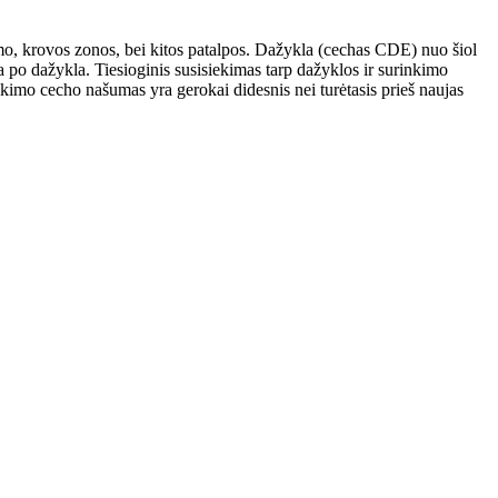
vimo, krovos zonos, bei kitos patalpos. Dažykla (cechas CDE) nuo šiol
po dažykla. Tiesioginis susisiekimas tarp dažyklos ir surinkimo
kimo cecho našumas yra gerokai didesnis nei turėtasis prieš naujas