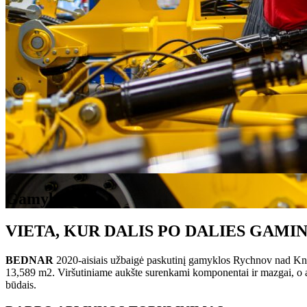
Gamyba
VIETA, KUR DALIS PO DALIES GAMI
BEDNAR
2020-aisiais užbaigė paskutinį gamyklos Rychnov nad Kněžno
13,589 m2. Viršutiniame aukšte surenkami komponentai ir mazgai, o ap
būdais.