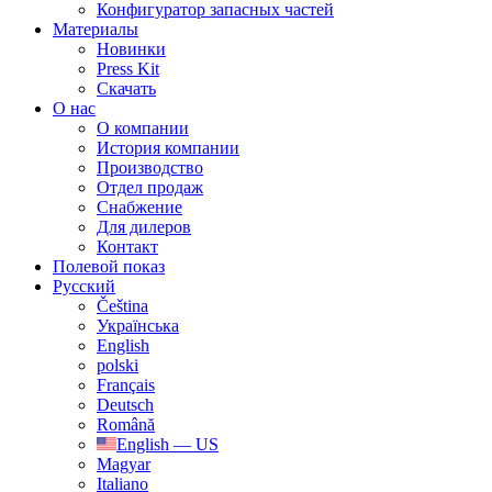
Конфигуратор запасных частей
Материалы
Новинки
Press Kit
Скачать
О нас
О компании
История компании
Производство
Отдел продаж
Cнабжение
Для дилеров
Контакт
Полевой показ
Русский
Čeština
Українська
English
polski
Français
Deutsch
Română
English — US
Magyar
Italiano