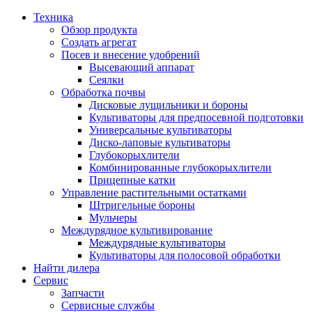
Техника
Обзор продукта
Создать агрегат
Посев и внесение удобрений
Высевающий аппарат
Сеялки
Oбработка почвы
Дисковые лущильники и бороны
Культиваторы для предпосевной подготовки
Универсальные культиваторы
Диско-лаповые культиваторы
Глубокорыхлители
Комбинированные глубокорыхлители
Прицепные катки
Управление растительными остатками
Штригельные бороны
Мульчеры
Междурядное культивирование
Междурядные культиваторы
Культиваторы для полосовой обработки
Найти дилера
Сервис
Запчасти
Сервисные службы