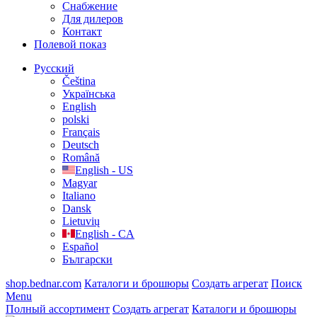
Cнабжение
Для дилеров
Контакт
Полевой показ
Русский
Čeština
Українська
English
polski
Français
Deutsch
Română
English - US
Magyar
Italiano
Dansk
Lietuvių
English - CA
Español
Български
shop.bednar.com
Каталоги и брошюры
Создать агрегат
Поиск
Menu
Полный ассортимент
Создать агрегат
Каталоги и брошюры