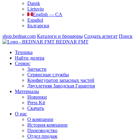
Dansk
Lietuvių
English — CA
Español
Български
shop.bednar.com
Каталоги и брошюры
Создать агрегат
Поиск
BEDNAR FMT
Техника
Найти дилера
Сервис
Запчасти
Сервисные службы
Конфигуратор запасных частей
Двухлетняя Заводская Гарантия
Материалы
Новинки
Press Kit
Скачать
О нас
О компании
История компании
Производство
Отдел продаж