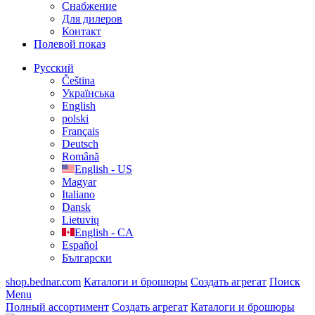
Cнабжение
Для дилеров
Контакт
Полевой показ
Русский
Čeština
Українська
English
polski
Français
Deutsch
Română
English - US
Magyar
Italiano
Dansk
Lietuvių
English - CA
Español
Български
shop.bednar.com
Каталоги и брошюры
Создать агрегат
Поиск
Menu
Полный ассортимент
Создать агрегат
Каталоги и брошюры