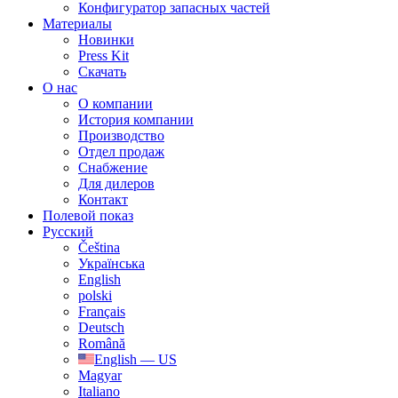
Конфигуратор запасных частей
Материалы
Новинки
Press Kit
Скачать
О нас
О компании
История компании
Производство
Отдел продаж
Cнабжение
Для дилеров
Контакт
Полевой показ
Русский
Čeština
Українська
English
polski
Français
Deutsch
Română
English — US
Magyar
Italiano