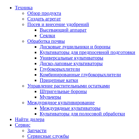
Техника
Обзор продукта
Создать агрегат
Посев и внесение удобрений
Высевающий аппарат
Сеялки
Oбработка почвы
Дисковые лущильники и бороны
Культиваторы для предпосевной подготовки
Универсальные культиваторы
Диско-лаповые культиваторы
Глубокорыхлители
Комбинированные глубокорыхлители
Прицепные катки
Управление растительными остатками
Штригельные бороны
Мульчеры
Междурядное культивирование
Междурядные культиваторы
Культиваторы для полосовой обработки
Найти дилера
Сервис
Запчасти
Сервисные службы