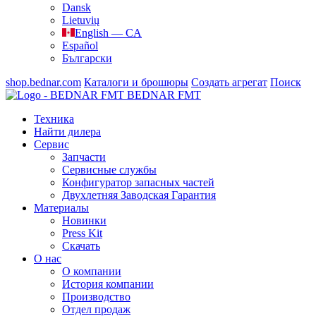
Dansk
Lietuvių
English — CA
Español
Български
shop.bednar.com
Каталоги и брошюры
Создать агрегат
Поиск
BEDNAR FMT
Техника
Найти дилера
Сервис
Запчасти
Сервисные службы
Конфигуратор запасных частей
Двухлетняя Заводская Гарантия
Материалы
Новинки
Press Kit
Скачать
О нас
О компании
История компании
Производство
Отдел продаж