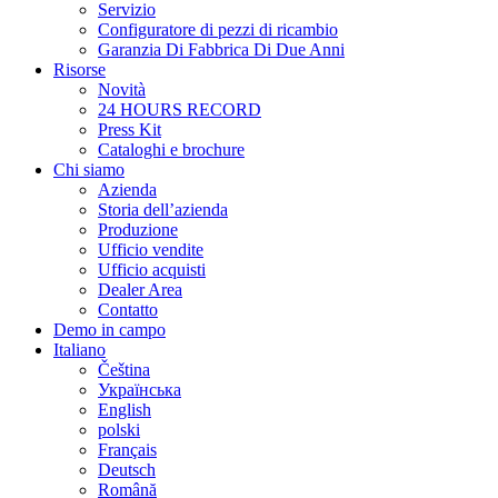
Servizio
Configuratore di pezzi di ricambio
Garanzia Di Fabbrica Di Due Anni
Risorse
Novità
24 HOURS RECORD
Press Kit
Cataloghi e brochure
Chi siamo
Azienda
Storia dell’azienda
Produzione
Ufficio vendite
Ufficio acquisti
Dealer Area
Contatto
Demo in campo
Italiano
Čeština
Українська
English
polski
Français
Deutsch
Română