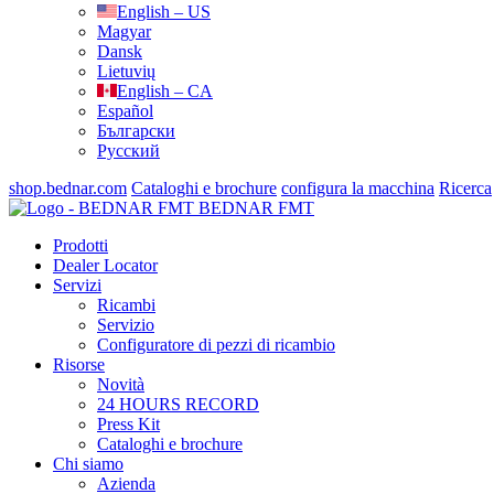
English – US
Magyar
Dansk
Lietuvių
English – CA
Español
Български
Русский
shop.bednar.com
Cataloghi e brochure
configura la macchina
Ricerca
BEDNAR FMT
Prodotti
Dealer Locator
Servizi
Ricambi
Servizio
Configuratore di pezzi di ricambio
Risorse
Novità
24 HOURS RECORD
Press Kit
Cataloghi e brochure
Chi siamo
Azienda