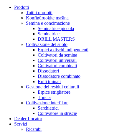
Prodotti
Tutti i prodotti
Konfigūruokite mašiną
Semina e concimazione
Seminatrice piccola
Seminatrice
DRILL MASTERS
Coltivazione del suolo
Erpici a dischi indipendenti
Coltivatori da semina
Coltivatori universali
Coltivatori combinati
Dissodatori
Dissodatore combinato
Rulli trainati
Gestione dei residui colturali
Erpice strigliatore
Trincia
Coltivazione interfilare
Sarchiatrici
Coltivatore in striscie
Dealer Locator
Servizi
Ricambi