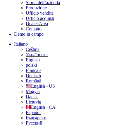
Storia dell’azienda
Produzione
Ufficio vendite
Ufficio acquisti
Dealer Area
Contatto
Demo in campo
Italiano
Čeština
Українська
English
polski
Français
Deutsch
Română
English - US
Magyar
Dansk
Lietuvių
English - CA
Español
Български
Русский