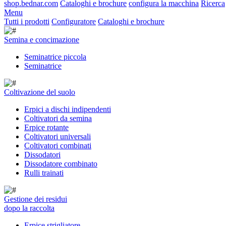
shop.bednar.com
Cataloghi e brochure
configura la macchina
Ricerca
Menu
Tutti i prodotti
Configuratore
Cataloghi e brochure
Semina e concimazione
Seminatrice piccola
Seminatrice
Coltivazione del suolo
Erpici a dischi indipendenti
Coltivatori da semina
Erpice rotante
Coltivatori universali
Coltivatori combinati
Dissodatori
Dissodatore combinato
Rulli trainati
Gestione dei residui
dopo la raccolta
Erpice strigliatore