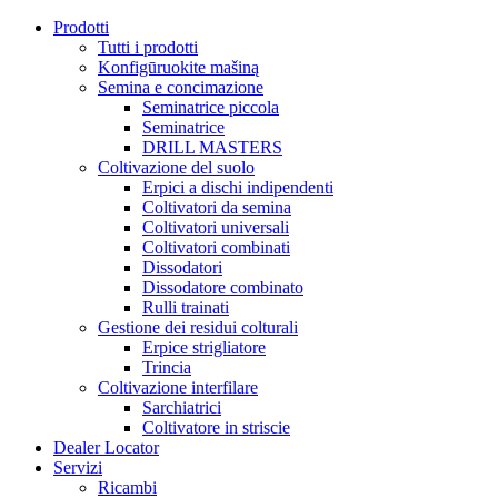
Prodotti
Tutti i prodotti
Konfigūruokite mašiną
Semina e concimazione
Seminatrice piccola
Seminatrice
DRILL MASTERS
Coltivazione del suolo
Erpici a dischi indipendenti
Coltivatori da semina
Coltivatori universali
Coltivatori combinati
Dissodatori
Dissodatore combinato
Rulli trainati
Gestione dei residui colturali
Erpice strigliatore
Trincia
Coltivazione interfilare
Sarchiatrici
Coltivatore in striscie
Dealer Locator
Servizi
Ricambi