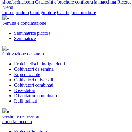
shop.bednar.com
Cataloghi e brochure
configura la macchina
Ricerca
Menu
Tutti i prodotti
Configuratore
Cataloghi e brochure
Semina e concimazione
Seminatrice piccola
Seminatrice
Coltivazione del suolo
Erpici a dischi indipendenti
Coltivatori da semina
Erpice rotante
Coltivatori universali
Coltivatori combinati
Dissodatori
Dissodatore combinato
Rulli trainati
Gestione dei residui
dopo la raccolta
Erpice strigliatore