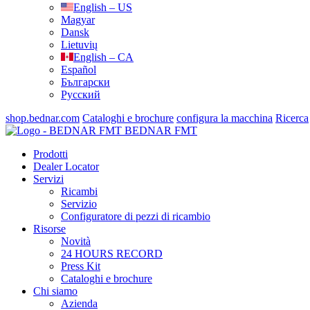
English – US
Magyar
Dansk
Lietuvių
English – CA
Español
Български
Русский
shop.bednar.com
Cataloghi e brochure
configura la macchina
Ricerca
BEDNAR FMT
Prodotti
Dealer Locator
Servizi
Ricambi
Servizio
Configuratore di pezzi di ricambio
Risorse
Novità
24 HOURS RECORD
Press Kit
Cataloghi e brochure
Chi siamo
Azienda