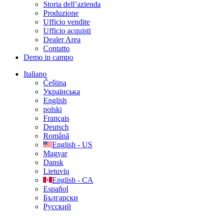
Storia dell’azienda
Produzione
Ufficio vendite
Ufficio acquisti
Dealer Area
Contatto
Demo in campo
Italiano
Čeština
Українська
English
polski
Français
Deutsch
Română
English - US
Magyar
Dansk
Lietuvių
English - CA
Español
Български
Русский