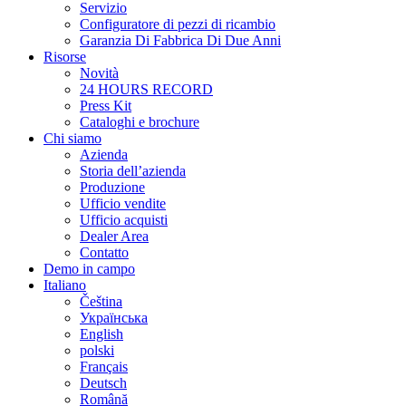
Servizio
Configuratore di pezzi di ricambio
Garanzia Di Fabbrica Di Due Anni
Risorse
Novità
24 HOURS RECORD
Press Kit
Cataloghi e brochure
Chi siamo
Azienda
Storia dell’azienda
Produzione
Ufficio vendite
Ufficio acquisti
Dealer Area
Contatto
Demo in campo
Italiano
Čeština
Українська
English
polski
Français
Deutsch
Română