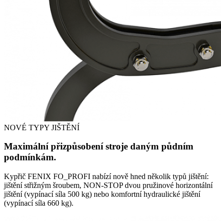
NOVÉ TYPY JIŠTĚNÍ
Maximální přizpůsobení stroje daným půdním
podmínkám.
Kypřič FENIX FO_PROFI nabízí nově hned několik typů jištění:
jištění střižným šroubem, NON-STOP dvou pružinové horizontální
jištění (vypínací síla 500 kg) nebo komfortní hydraulické jištění
(vypínací síla 660 kg).