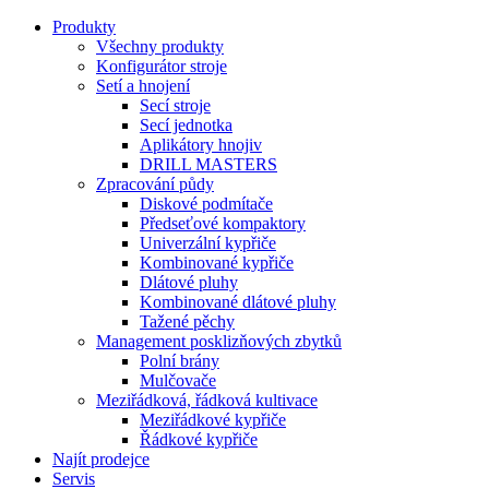
Produkty
Všechny produkty
Konfigurátor stroje
Setí a hnojení
Secí stroje
Secí jednotka
Aplikátory hnojiv
DRILL MASTERS
Zpracování půdy
Diskové podmítače
Předseťové kompaktory
Univerzální kypřiče
Kombinované kypřiče
Dlátové pluhy
Kombinované dlátové pluhy
Tažené pěchy
Management posklizňových zbytků
Polní brány
Mulčovače
Meziřádková, řádková kultivace
Meziřádkové kypřiče
Řádkové kypřiče
Najít prodejce
Servis