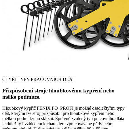
ČTYŘI TYPY PRACOVNÍCH DLÁT
Přizpůsobení stroje hloubkovému kypření nebo
mělké podmítce.
Hloubkový kypřič FENIX FO_PROFI je možné osadit čtyřmi typy
dlát, kterými lze stroj přizpůsobit pro hloubkové kypření nebo
mělkou podmítky po sklizni. Správně zvolený typ pracovního dláta
je důležitý i vzhledem k charakteru zpracovávané půdy nebo
ročnímu období. K dispozici jsou dláta o šířce 80 a 60 mm,