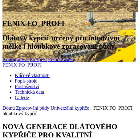
FENIX FO_PROFI
Dlátový kypřič určený pro intenzivní
mělké i hloubkové zpracování půdy.
Konfigurovat
Prospekt
Přehrát video
FENIX FO_PROFI
Klíčové vlastnosti
Popis stroje
Příslušenství
Technická data
Galerie
Domů
Zpracování půdy
Univerzální kypřiče
FENIX FO_PROFI
hloubkový kypřič
NOVÁ GENERACE DLÁTOVÉHO
KYPŘIČE PRO KVALITNÍ