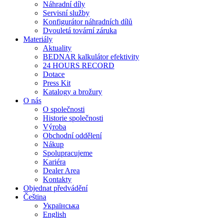
Náhradní díly
Servisní služby
Konfigurátor náhradních dílů
Dvouletá tovární záruka
Materiály
Aktuality
BEDNAR kalkulátor efektivity
24 HOURS RECORD
Dotace
Press Kit
Katalogy a brožury
O nás
O společnosti
Historie společnosti
Výroba
Obchodní oddělení
Nákup
Spolupracujeme
Kariéra
Dealer Area
Kontakty
Objednat předvádění
Čeština
Українська
English