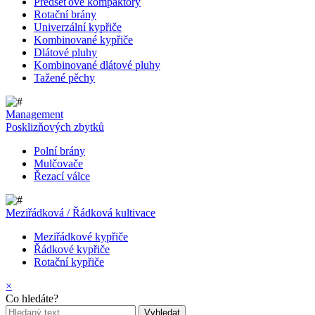
Předseťové kompaktory
Rotační brány
Univerzální kypřiče
Kombinované kypřiče
Dlátové pluhy
Kombinované dlátové pluhy
Tažené pěchy
Management
Posklizňových zbytků
Polní brány
Mulčovače
Řezací válce
Meziřádková / Řádková kultivace
Meziřádkové kypřiče
Řádkové kypřiče
Rotační kypřiče
×
Co hledáte?