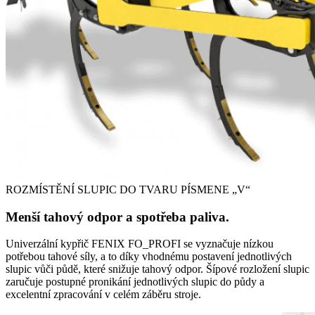
ROZMÍSTĚNÍ SLUPIC DO TVARU PÍSMENE „V“
Menší tahový odpor a spotřeba paliva.
Univerzální kypřič FENIX FO_PROFI se vyznačuje nízkou
potřebou tahové síly, a to díky vhodnému postavení jednotlivých
slupic vůči půdě, které snižuje tahový odpor. Šípové rozložení slupic
zaručuje postupné pronikání jednotlivých slupic do půdy a
excelentní zpracování v celém záběru stroje.