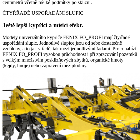
centimetrů včetně mělké podmítky po sklizni.
ČTYŘŘADÉ USPOŘÁDÁNÍ SLUPIC
Ještě lepší kypřicí a mísicí efekt.
Modely univerzálního kypřiče FENIX FO_PROFI mají čtyřřadé
uspořádání slupic. Jednotlivé slupice jsou od sebe dostatečně
vzdáleny, a to jak v řadě, tak mezi jednotlivými řadami. Proto nabízí
FENIX FO_PROFI vysokou průchodnost i při zpracování pozemků
s velkým množstvím posklizňových zbytků, organické hmoty
(kejdy, hnoje) nebo zapravení meziplodiny.