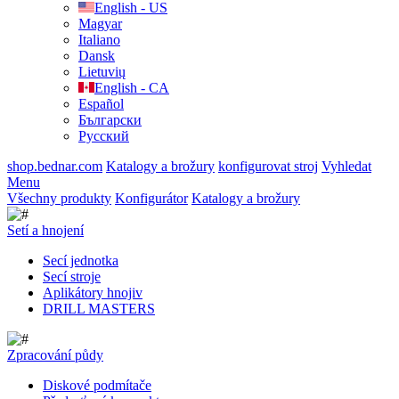
English - US
Magyar
Italiano
Dansk
Lietuvių
English - CA
Español
Български
Русский
shop.bednar.com
Katalogy a brožury
konfigurovat stroj
Vyhledat
Menu
Všechny produkty
Konfigurátor
Katalogy a brožury
Setí a hnojení
Secí jednotka
Secí stroje
Aplikátory hnojiv
DRILL MASTERS
Zpracování půdy
Diskové podmítače