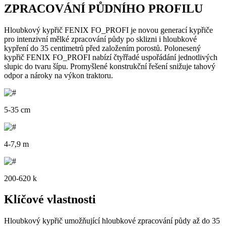
ZPRACOVÁNÍ PŮDNÍHO PROFILU
Hloubkový kypřič FENIX FO_PROFI je novou generací kypřiče
pro intenzivní mělké zpracování půdy po sklizni i hloubkové
kypření do 35 centimetrů před založením porostů. Polonesený
kypřič FENIX FO_PROFI nabízí čtyřřadé uspořádání jednotlivých
slupic do tvaru šípu. Promyšlené konstrukční řešení snižuje tahový
odpor a nároky na výkon traktoru.
5-35 cm
4-7,9 m
200-620 k
Klíčové vlastnosti
Hloubkový kypřič umožňující hloubkové zpracování půdy až do 35