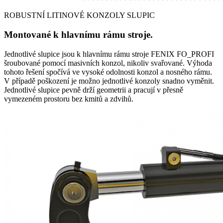
ROBUSTNÍ LITINOVÉ KONZOLY SLUPIC
Montované k hlavnímu rámu stroje.
Jednotlivé slupice jsou k hlavnímu rámu stroje FENIX FO_PROFI
šroubované pomocí masivních konzol, nikoliv svařované. Výhoda
tohoto řešení spočívá ve vysoké odolnosti konzol a nosného rámu.
V případě poškození je možno jednotlivé konzoly snadno vyměnit.
Jednotlivé slupice pevně drží geometrii a pracují v přesně
vymezeném prostoru bez kmitů a zdvihů.