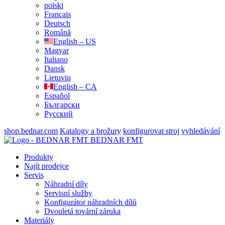
polski
Français
Deutsch
Română
English – US
Magyar
Italiano
Dansk
Lietuvių
English – CA
Español
Български
Русский
shop.bednar.com
Katalogy a brožury
konfigurovat stroj
vyhledávání
BEDNAR FMT
Produkty
Najít prodejce
Servis
Náhradní díly
Servisní služby
Konfigurátor náhradních dílů
Dvouletá tovární záruka
Materiály