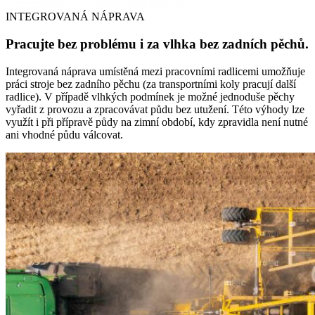
INTEGROVANÁ NÁPRAVA
Pracujte bez problému i za vlhka bez zadních pěchů.
Integrovaná náprava umístěná mezi pracovními radlicemi umožňuje
práci stroje bez zadního pěchu (za transportními koly pracují další
radlice). V případě vlhkých podmínek je možné jednoduše pěchy
vyřadit z provozu a zpracovávat půdu bez utužení. Této výhody lze
využít i při přípravě půdy na zimní období, kdy zpravidla není nutné
ani vhodné půdu válcovat.