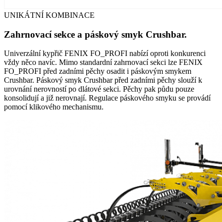
UNIKÁTNÍ KOMBINACE
Zahrnovací sekce a páskový smyk Crushbar.
Univerzální kypřič FENIX FO_PROFI nabízí oproti konkurenci
vždy něco navíc. Mimo standardní zahrnovací sekci lze FENIX
FO_PROFI před zadními pěchy osadit i páskovým smykem
Crushbar. Páskový smyk Crushbar před zadními pěchy slouží k
urovnání nerovností po dlátové sekci. Pěchy pak půdu pouze
konsolidují a již nerovnají. Regulace páskového smyku se provádí
pomocí klikového mechanismu.