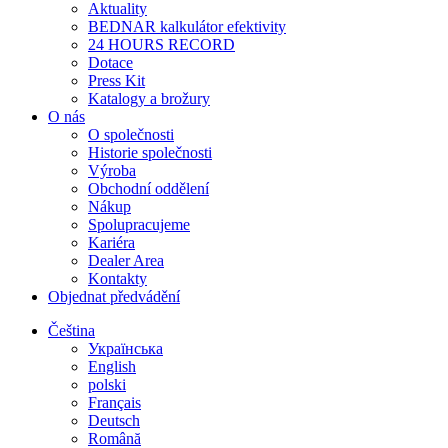
Aktuality
BEDNAR kalkulátor efektivity
24 HOURS RECORD
Dotace
Press Kit
Katalogy a brožury
O nás
O společnosti
Historie společnosti
Výroba
Obchodní oddělení
Nákup
Spolupracujeme
Kariéra
Dealer Area
Kontakty
Objednat předvádění
Čeština
Українська
English
polski
Français
Deutsch
Română