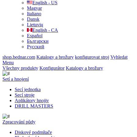
English - US
Magyar
Italiano
Dansk
Lietuvių
English - CA
Español
Български
Русский
shop.bednar.com
Katalogy a brožury
konfigurovat stroj
Vyhledat
Menu
Všechny produkty
Konfigurátor
Katalogy a brožury
Setí a hnojení
Secí jednotka
Secí stroje
Aplikátory hnojiv
DRILL MASTERS
Zpracování půdy
Diskové podmítače