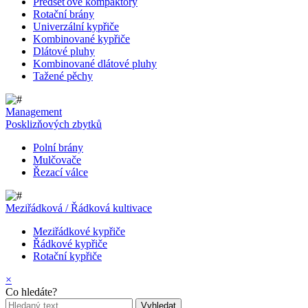
Předseťové kompaktory
Rotační brány
Univerzální kypřiče
Kombinované kypřiče
Dlátové pluhy
Kombinované dlátové pluhy
Tažené pěchy
Management
Posklizňových zbytků
Polní brány
Mulčovače
Řezací válce
Meziřádková / Řádková kultivace
Meziřádkové kypřiče
Řádkové kypřiče
Rotační kypřiče
×
Co hledáte?