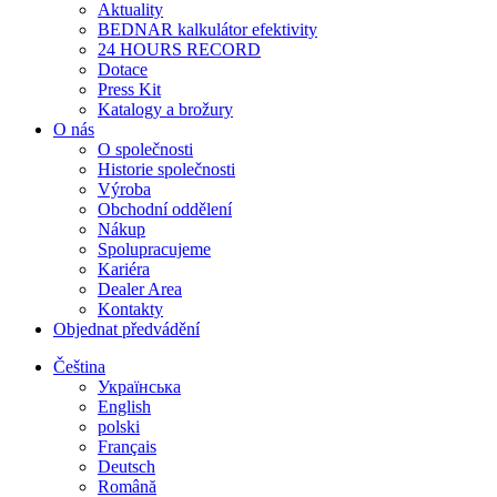
Aktuality
BEDNAR kalkulátor efektivity
24 HOURS RECORD
Dotace
Press Kit
Katalogy a brožury
O nás
O společnosti
Historie společnosti
Výroba
Obchodní oddělení
Nákup
Spolupracujeme
Kariéra
Dealer Area
Kontakty
Objednat předvádění
Čeština
Українська
English
polski
Français
Deutsch
Română