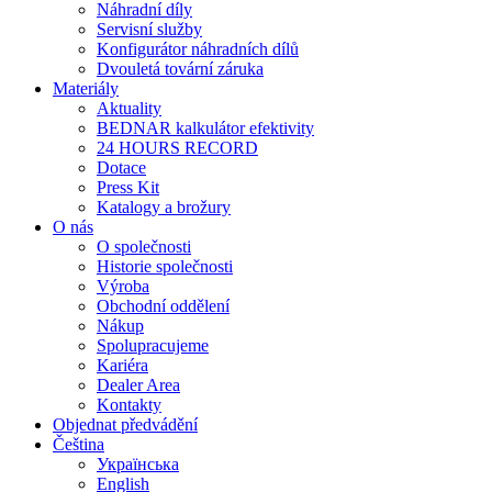
Náhradní díly
Servisní služby
Konfigurátor náhradních dílů
Dvouletá tovární záruka
Materiály
Aktuality
BEDNAR kalkulátor efektivity
24 HOURS RECORD
Dotace
Press Kit
Katalogy a brožury
O nás
O společnosti
Historie společnosti
Výroba
Obchodní oddělení
Nákup
Spolupracujeme
Kariéra
Dealer Area
Kontakty
Objednat předvádění
Čeština
Українська
English