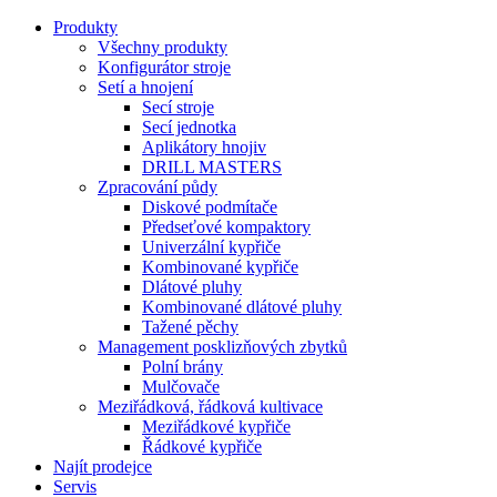
Produkty
Všechny produkty
Konfigurátor stroje
Setí a hnojení
Secí stroje
Secí jednotka
Aplikátory hnojiv
DRILL MASTERS
Zpracování půdy
Diskové podmítače
Předseťové kompaktory
Univerzální kypřiče
Kombinované kypřiče
Dlátové pluhy
Kombinované dlátové pluhy
Tažené pěchy
Management posklizňových zbytků
Polní brány
Mulčovače
Meziřádková, řádková kultivace
Meziřádkové kypřiče
Řádkové kypřiče
Najít prodejce
Servis