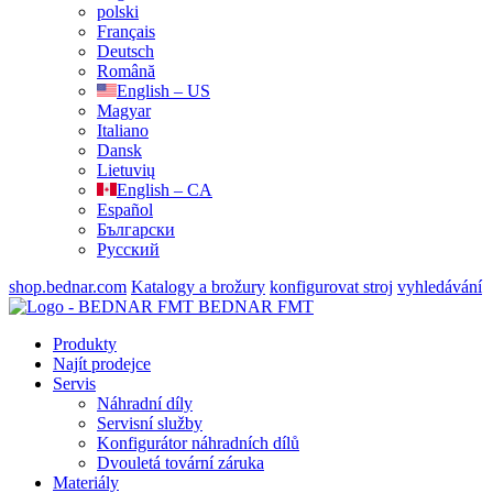
polski
Français
Deutsch
Română
English – US
Magyar
Italiano
Dansk
Lietuvių
English – CA
Español
Български
Русский
shop.bednar.com
Katalogy a brožury
konfigurovat stroj
vyhledávání
BEDNAR FMT
Produkty
Najít prodejce
Servis
Náhradní díly
Servisní služby
Konfigurátor náhradních dílů
Dvouletá tovární záruka
Materiály