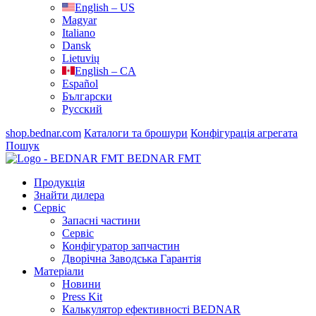
English – US
Magyar
Italiano
Dansk
Lietuvių
English – CA
Español
Български
Русский
shop.bednar.com
Каталоги та брошури
Конфігурація агрегата
Пошук
BEDNAR FMT
Продукція
Знайти дилера
Сервіс
Запасні частини
Сервіс
Конфігуратор запчастин
Дворічна Заводська Гарантія
Матеріали
Новини
Press Kit
Калькулятор ефективності BEDNAR