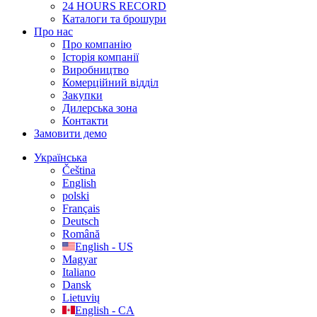
24 HOURS RECORD
Каталоги та брошури
Про нас
Про компанію
Історія компанії
Виробництво
Комерційний відділ
Закупки
Дилерська зона
Контакти
Замовити демо
Українська
Čeština
English
polski
Français
Deutsch
Română
English - US
Magyar
Italiano
Dansk
Lietuvių
English - CA