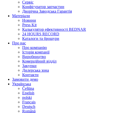
Сервіс
Конфігуратор запчастин
Дворічна Заводська Гарантія
Матеріали
Новини
Press Kit
Калькулятор ефективності BEDNAR
24 HOURS RECORD
Каталоги та брошури
Про нас
Про компанію
Історія компанії
Виробництво
Комерційний відділ
Закупки
Дилерська зона
Контакти
Замовити демо
Українська
Čeština
English
polski
Français
Deutsch
Română