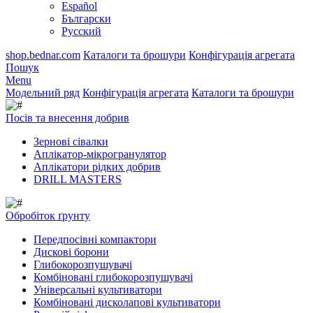
Español
Български
Русский
shop.bednar.com
Каталоги та брошури
Конфігурація агрегата
Пошук
Menu
Модельний ряд
Конфігурація агрегата
Каталоги та брошури
Посів та внесення добрив
Зернові сівалки
Аплікатор-мікрогранулятор
Аплікатори рідких добрив
DRILL MASTERS
Обробіток ґрунту
Передпосівні компактори
Дискові борони
Глибокорозпушувачі
Комбіновані глибокорозпушувачі
Універсальні культиватори
Комбіновані дисколапові культиватори