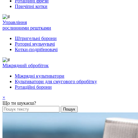
Ротаційні фрези
Причіпні котки
Управління
рослинними рештками
Штригельні борони
Pоторні мульчувачі
Котки-подрібнювачі
Mіжрядний обробіток
Міжрядні культиватори
Культиватори для смугового обробітку
Ротаційні борони
×
Що ти шукаєш?