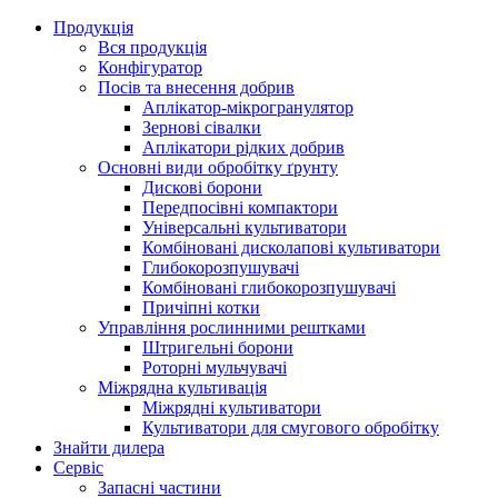
Продукція
Вся продукція
Конфігуратор
Посів та внесення добрив
Аплікатор-мікрогранулятор
Зернові сівалки
Аплікатори рідких добрив
Oсновні види обробітку ґрунту
Дискові борони
Передпосівні компактори
Універсальні культиватори
Комбіновані дисколапові культиватори
Глибокорозпушувачі
Комбіновані глибокорозпушувачі
Причіпні котки
Управління рослинними рештками
Штригельні борони
Pоторні мульчувачі
Міжрядна культивація
Міжрядні культиватори
Культиватори для смугового обробітку
Знайти дилера
Сервіс
Запасні частини