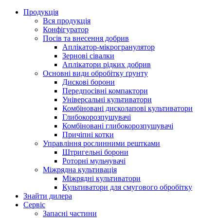
Продукція
Вся продукція
Конфігуратор
Посів та внесення добрив
Аплікатор-мікрогранулятор
Зернові сівалки
Аплікатори рідких добрив
Oсновні види обробітку ґрунту
Дискові борони
Передпосівні компактори
Універсальні культиватори
Комбіновані дисколапові культиватори
Глибокорозпушувачі
Комбіновані глибокорозпушувачі
Причіпні котки
Управління рослинними рештками
Штригельні борони
Pоторні мульчувачі
Міжрядна культивація
Міжрядні культиватори
Культиватори для смугового обробітку
Знайти дилера
Сервіс
Запасні частини