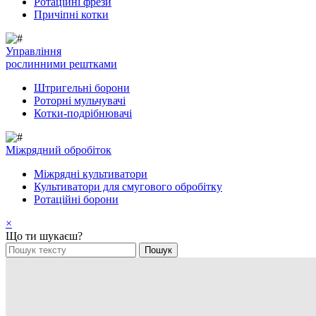
Ротаційні фрези
Причіпні котки
Управління
рослинними рештками
Штригельні борони
Pоторні мульчувачі
Котки-подрібнювачі
Mіжрядний обробіток
Міжрядні культиватори
Культиватори для смугового обробітку
Ротаційні борони
×
Що ти шукаєш?