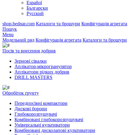
Español
Български
Русский
shop.bednar.com
Каталоги та брошури
Конфігурація агрегата
Пошук
Menu
Модельний ряд
Конфігурація агрегата
Каталоги та брошури
Посів та внесення добрив
Зернові сівалки
Аплікатор-мікрогранулятор
Аплікатори рідких добрив
DRILL MASTERS
Обробіток ґрунту
Передпосівні компактори
Дискові борони
Глибокорозпушувачі
Комбіновані глибокорозпушувачі
Універсальні культиватори
Комбіновані дисколапові культиватори