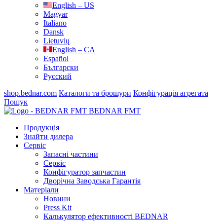
English – US
Magyar
Italiano
Dansk
Lietuvių
English – CA
Español
Български
Русский
shop.bednar.com
Каталоги та брошури
Конфігурація агрегата
Пошук
BEDNAR FMT
Продукція
Знайти дилера
Сервіс
Запасні частини
Сервіс
Конфігуратор запчастин
Дворічна Заводська Гарантія
Матеріали
Новини
Press Kit
Калькулятор ефективності BEDNAR