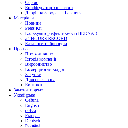
Сервіс
Конфігуратор запчастин
Дворічна Заводська Гарантія
Матеріали
Новини
Press Kit
Калькулятор ефективності BEDNAR
24 HOURS RECORD
Каталоги та брошури
Про нас
Про компанію
Історія компанії
Виробництво
Комерційний відділ
Закупки
Дилерська зона
Контакти
Замовити демо
Українська
Čeština
English
polski
Français
Deutsch
Română