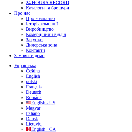
24 HOURS RECORD
Каталоги та брошури
Про нас
Про компанію
Історія компанії
Виробництво
Комерційний відділ
Закупки
Дилерська зона
Контакти
Замовити демо
Українська
Čeština
English
polski
Français
Deutsch
Română
English - US
Magyar
Italiano
Dansk
Lietuvių
English - CA