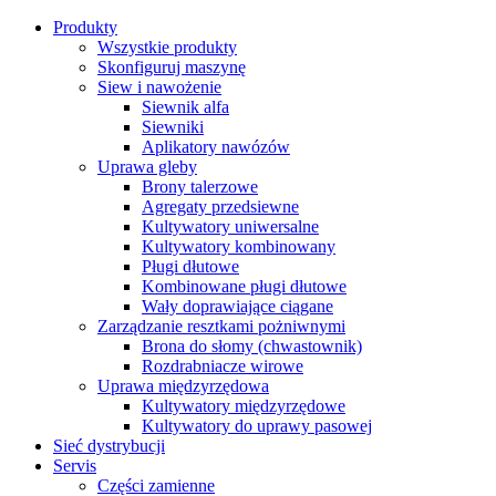
Produkty
Wszystkie produkty
Skonfiguruj maszynę
Siew i nawożenie
Siewnik alfa
Siewniki
Aplikatory nawózów
Uprawa gleby
Brony talerzowe
Agregaty przedsiewne
Kultywatory uniwersalne
Kultywatory kombinowany
Pługi dłutowe
Kombinowane pługi dłutowe
Wały doprawiające ciągane
Zarządzanie resztkami pożniwnymi
Brona do słomy (chwastownik)
Rozdrabniacze wirowe
Uprawa międzyrzędowa
Kultywatory międzyrzędowe
Kultywatory do uprawy pasowej
Sieć dystrybucji
Servis
Części zamienne