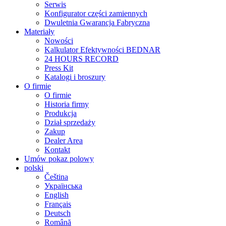
Serwis
Konfigurator części zamiennych
Dwuletnia Gwarancja Fabryczna
Materiały
Nowości
Kalkulator Efektywności BEDNAR
24 HOURS RECORD
Press Kit
Katalogi i broszury
O firmie
O firmie
Historia firmy
Produkcja
Dział sprzedaży
Zakup
Dealer Area
Kontakt
Umów pokaz polowy
polski
Čeština
Українська
English
Français
Deutsch
Română