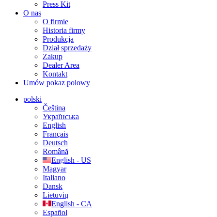
Press Kit
O nas
O firmie
Historia firmy
Produkcja
Dział sprzedaży
Zakup
Dealer Area
Kontakt
Umów pokaz polowy
polski
Čeština
Українська
English
Français
Deutsch
Română
English - US
Magyar
Italiano
Dansk
Lietuvių
English - CA
Español