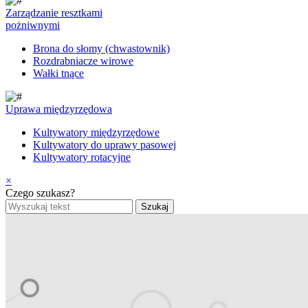
Zarządzanie resztkami
pożniwnymi
Brona do słomy (chwastownik)
Rozdrabniacze wirowe
Wałki tnące
Uprawa międzyrzędowa
Kultywatory międzyrzędowe
Kultywatory do uprawy pasowej
Kultywatory rotacyjne
×
Czego szukasz?