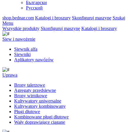
Български
Русский
shop.bednar.com
Katalogi i broszury
Skonfiguruj maszynę
Szukaj
Menu
Wszystkie produkty
Skonfiguruj maszynę
Katalogi i broszury
Siew i nawożenie
Siewnik alfa
Siewniki
Aplikatory nawózów
Uprawa
Brony talerzowe
Agregaty przedsiewne
Brony wirnikowe
Kultywatory uniwersalne
Kultywatory kombinowany
Pługi dłutowe
Kombinowane pługi dłutowe
Wały doprawiające ciągane