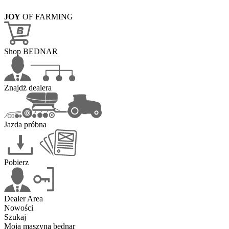
JOY
OF FARMING
Shop BEDNAR
Znajdż dealera
Jazda próbna
Pobierz
Dealer Area
Nowości
Szukaj
Moja maszyna bednar