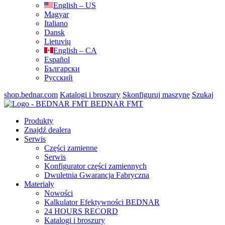
English – US
Magyar
Italiano
Dansk
Lietuvių
English – CA
Español
Български
Русский
shop.bednar.com
Katalogi i broszury
Skonfiguruj maszynę
Szukaj
BEDNAR FMT
Produkty
Znajdź dealera
Serwis
Części zamienne
Serwis
Konfigurator części zamiennych
Dwuletnia Gwarancja Fabryczna
Materiały
Nowości
Kalkulator Efektywności BEDNAR
24 HOURS RECORD
Katalogi i broszury