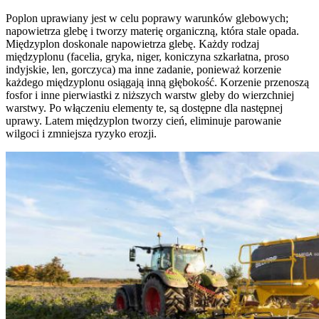
Poplon uprawiany jest w celu poprawy warunków glebowych;
napowietrza glebę i tworzy materię organiczną, która stale opada.
Międzyplon doskonale napowietrza glebę. Każdy rodzaj
międzyplonu (facelia, gryka, niger, koniczyna szkarłatna, proso
indyjskie, len, gorczyca) ma inne zadanie, ponieważ korzenie
każdego międzyplonu osiągają inną głębokość. Korzenie przenoszą
fosfor i inne pierwiastki z niższych warstw gleby do wierzchniej
warstwy. Po włączeniu elementy te, są dostępne dla następnej
uprawy. Latem międzyplon tworzy cień, eliminuje parowanie
wilgoci i zmniejsza ryzyko erozji.