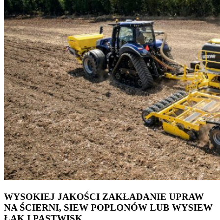
WYSOKIEJ JAKOŚCI ZAKŁADANIE UPRAW
NA ŚCIERNI, SIEW POPLONÓW LUB WYSIEW
ŁĄK I PASTWISK