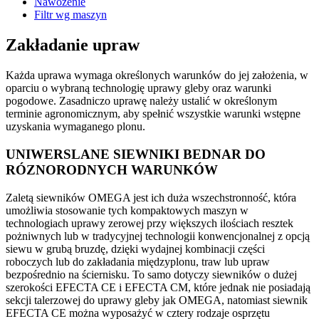
Nawożenie
Filtr wg maszyn
Zakładanie upraw
Każda uprawa wymaga określonych warunków do jej założenia, w
oparciu o wybraną technologię uprawy gleby oraz warunki
pogodowe. Zasadniczo uprawę należy ustalić w określonym
terminie agronomicznym, aby spełnić wszystkie warunki wstępne
uzyskania wymaganego plonu.
UNIWERSLANE SIEWNIKI BEDNAR DO
RÓZNORODNYCH WARUNKÓW
Zaletą siewników OMEGA jest ich duża wszechstronność, która
umożliwia stosowanie tych kompaktowych maszyn w
technologiach uprawy zerowej przy większych ilościach resztek
pożniwnych lub w tradycyjnej technologii konwencjonalnej z opcją
siewu w grubą bruzdę, dzięki wydajnej kombinacji części
roboczych lub do zakładania międzyplonu, traw lub upraw
bezpośrednio na ściernisku. To samo dotyczy siewników o dużej
szerokości EFECTA CE i EFECTA CM, które jednak nie posiadają
sekcji talerzowej do uprawy gleby jak OMEGA, natomiast siewnik
EFECTA CE można wyposażyć w cztery rodzaje osprzętu