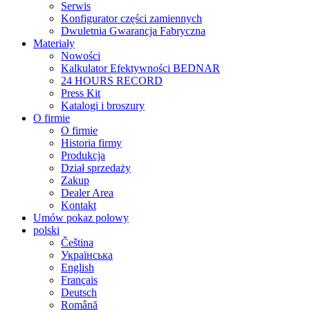
Serwis
Konfigurator części zamiennych
Dwuletnia Gwarancja Fabryczna
Materiały
Nowości
Kalkulator Efektywności BEDNAR
24 HOURS RECORD
Press Kit
Katalogi i broszury
O firmie
O firmie
Historia firmy
Produkcja
Dział sprzedaży
Zakup
Dealer Area
Kontakt
Umów pokaz polowy
polski
Čeština
Українська
English
Français
Deutsch
Română