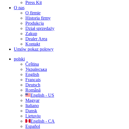
Press Kit
O nas
O firmie
Historia firmy
Produkcja
Dział sprzedaży
Zakup
Dealer Area
Kontakt
Umów pokaz polowy
polski
Čeština
Українська
English
Français
Deutsch
Română
English - US
Magyar
Italiano
Dansk
Lietuvių
English - CA
Español