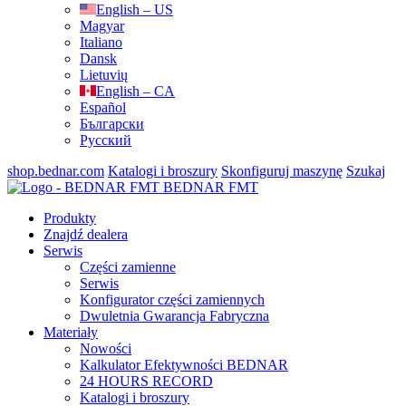
English – US
Magyar
Italiano
Dansk
Lietuvių
English – CA
Español
Български
Русский
shop.bednar.com
Katalogi i broszury
Skonfiguruj maszynę
Szukaj
BEDNAR FMT
Produkty
Znajdź dealera
Serwis
Części zamienne
Serwis
Konfigurator części zamiennych
Dwuletnia Gwarancja Fabryczna
Materiały
Nowości
Kalkulator Efektywności BEDNAR
24 HOURS RECORD
Katalogi i broszury