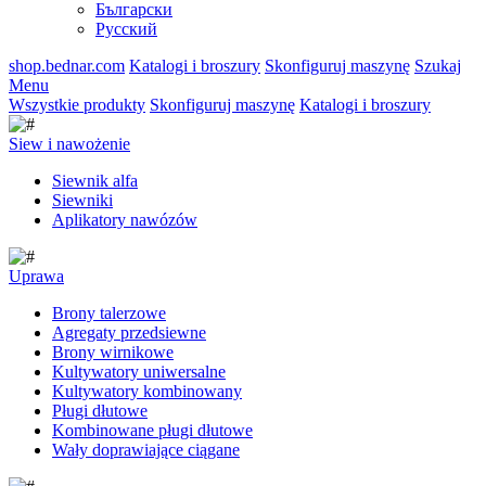
Български
Русский
shop.bednar.com
Katalogi i broszury
Skonfiguruj maszynę
Szukaj
Menu
Wszystkie produkty
Skonfiguruj maszynę
Katalogi i broszury
Siew i nawożenie
Siewnik alfa
Siewniki
Aplikatory nawózów
Uprawa
Brony talerzowe
Agregaty przedsiewne
Brony wirnikowe
Kultywatory uniwersalne
Kultywatory kombinowany
Pługi dłutowe
Kombinowane pługi dłutowe
Wały doprawiające ciągane