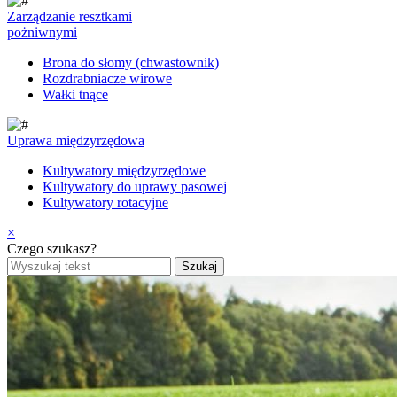
Zarządzanie resztkami
pożniwnymi
Brona do słomy (chwastownik)
Rozdrabniacze wirowe
Wałki tnące
Uprawa międzyrzędowa
Kultywatory międzyrzędowe
Kultywatory do uprawy pasowej
Kultywatory rotacyjne
×
Czego szukasz?