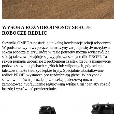
WYSOKA RÓŻNORODNOŚĆ? SEKCJE
ROBOCZE REDLIC
Siewniki OMEGA posiadają unikalną kombinację sekcji roboczych.
W podstawowym wyposażeniu maszyny znajduje się dwurzędowa
sekcja robocza talerzy, którą w razie potrzeby można wyłączyć. Za
sekcją talerzową znajduje się wyjątkowa sekcja redlic PROFI. Ta
sekcja pomaga uporać się z problemem cząstek gleby, a mianowicie
podczas siewu na glebach ciężkich lub wilgotnych, gdy sekcja
talerzowa może tworzyć lepkie bryły. Specjalnie ukształtowane
redlice PROFI wystarczająco rozdrabniają glebę. W przypadku
siewu w nierówną bruzdę, przed sekcją talerzową można
zamontować hydraulicznie regulowaną włókę Crushbar, aby rozbić
bruzdę i wyrównać powierzchnię.