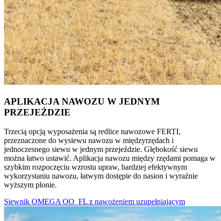
APLIKACJA NAWOZU W JEDNYM
PRZEJEŹDZIE
Trzecią opcją wyposażenia są redlice nawozowe FERTI,
przeznaczone do wysiewu nawozu w międzyrzędach i
jednoczesnego siewu w jednym przejeździe. Głębokość siewu
można łatwo ustawić. Aplikacja nawozu między rzędami pomaga w
szybkim rozpoczęciu wzrostu upraw, bardziej efektywnym
wykorzystaniu nawozu, łatwym dostępie do nasion i wyraźnie
wyższym plonie.
Siewnik OMEGA OO_FL z nawożeniem uzupełniającym