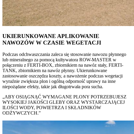
UKIERUNKOWANE APLIKOWANIE
NAWOZÓW W CZASIE WEGETACJI
Podczas odchwaszczania zaleca się stosowanie nawozu płynnego
lub mineralnego za pomocą kultywatora ROW-MASTER w
połączeniu z FERTI-BOX, zbiornikiem na nawóz stały, FERTI-
TANK, zbiornikiem na nawóz płynny. Ukierunkowane
zastosowanie oszczędza koszty, a nawożenie podczas wegetacji
wyraźnie zwiększa plon i ogólną odporność uprawy na inne
niepożądane efekty, takie jak długotrwała pora sucha.
„ABY OSIĄGNĄĆ WYMAGANE PLONY POTRZEBUJESZ
WYSOKIEJ JAKOŚCI GLEBY ORAZ WYSTARCZAJĄCEJ
ILOŚCI WODY, POWIETRZA I SKŁADNIKÓW
ODŻYWCZYCH.”