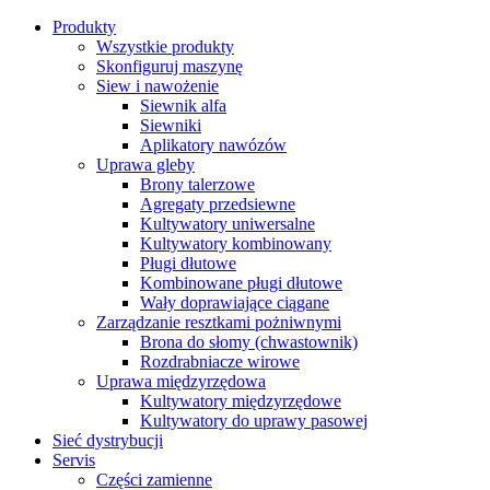
Produkty
Wszystkie produkty
Skonfiguruj maszynę
Siew i nawożenie
Siewnik alfa
Siewniki
Aplikatory nawózów
Uprawa gleby
Brony talerzowe
Agregaty przedsiewne
Kultywatory uniwersalne
Kultywatory kombinowany
Pługi dłutowe
Kombinowane pługi dłutowe
Wały doprawiające ciągane
Zarządzanie resztkami pożniwnymi
Brona do słomy (chwastownik)
Rozdrabniacze wirowe
Uprawa międzyrzędowa
Kultywatory międzyrzędowe
Kultywatory do uprawy pasowej
Sieć dystrybucji
Servis
Części zamienne