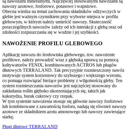
są nawozami mineralnymi. Najczęściej stosowanymi nawozami są
nawozy azotowe, fosforowe, potasowe i wapniowe.
Obecna wiedza na temat zachowania składników odżywczych w
glebie jest ważnym czynnikiem przy wyborze miejsca w profilu
glebowym, w którym należy umieścić nawozy. Skuteczność
poszczególnych nawozów zależy od ich interakcji z glebą oraz od
zdolności rozpuszczania się w wodzie i jej szybkości.
NAWOŻENIE PROFILU GLEBOWEGO
Aplikację nawozu do środowiska glebowego, tzw. nawożenie
profilowe, należy prowadzić wraz z głęboką uprawą za pomocą
kultywatorów FENIX, kombinowanych ACTROS lub pługów
dłutowych TERRALAND. Tak precyzyjnie rozmieszczony nawóz
motywuje system korzeniowy do szybszego i większego wzrostu,
co pomaga rozwiązać bieżące problemy z wilgotnością gleby. Ten
system rozmieszczania nawozów jest najczęściej stosowany do
zakładania roślin głęboko ukorzeniających się, takich jak
kukurydza, burak cukrowy czy rzepak.
W tym systemie nawożenia stosuje się głównie nawozy fosforowe
lub kombinowane z zawartością fosforu, nadają się również nawozy
azotowe ze składnikiem azotu amonowego lub nawozy zawierające
siarkę.
Pługi dłutowe TERRALAND