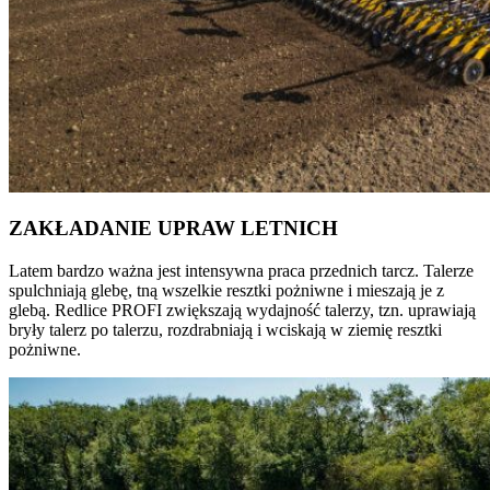
ZAKŁADANIE UPRAW LETNICH
Latem bardzo ważna jest intensywna praca przednich tarcz. Talerze
spulchniają glebę, tną wszelkie resztki pożniwne i mieszają je z
glebą. Redlice PROFI zwiększają wydajność talerzy, tzn. uprawiają
bryły talerz po talerzu, rozdrabniają i wciskają w ziemię resztki
pożniwne.