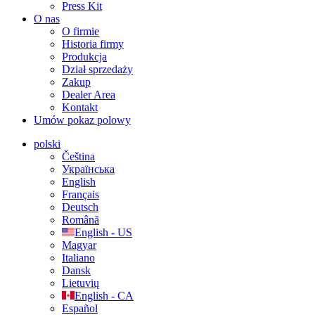
Press Kit
O nas
O firmie
Historia firmy
Produkcja
Dział sprzedaży
Zakup
Dealer Area
Kontakt
Umów pokaz polowy
polski
Čeština
Українська
English
Français
Deutsch
Română
English - US
Magyar
Italiano
Dansk
Lietuvių
English - CA
Español