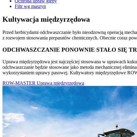
Ochrona upraw gleby
Filtr wg maszyn
Kultywacja międzyrzędowa
Przed herbicydami odchwaszczanie było nieodzowną operacją mecha
z rozwojem stosowania preparatów chemicznych. Obecnie coraz pows
ODCHWASZCZANIE PONOWNIE STAŁO SIĘ T
Uprawa międzyrzędowa jest najczęściej stosowana w uprawach kukury
odchwaszczanie będzie stosowane jako metoda mechanicznej elimin
wykorzystaniem uprawy pasowej. Kultywatory międzyrzędowe 
ROW-MASTER Uprawa międzyrzędowa