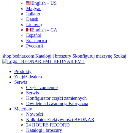
English – US
Magyar
Italiano
Dansk
Lietuvių
English – CA
Español
Български
Русский
shop.bednar.com
Katalogi i broszury
Skonfiguruj maszynę
Szukaj
BEDNAR FMT
Produkty
Znajdź dealera
Serwis
Części zamienne
Serwis
Konfigurator części zamiennych
Dwuletnia Gwarancja Fabryczna
Materiały
Nowości
Kalkulator Efektywności BEDNAR
24 HOURS RECORD
Katalogi i broszury