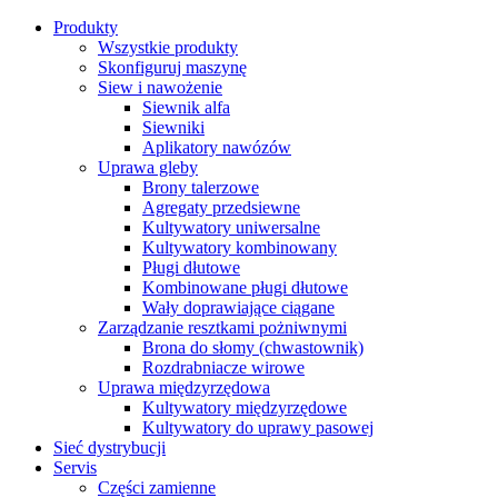
Produkty
Wszystkie produkty
Skonfiguruj maszynę
Siew i nawożenie
Siewnik alfa
Siewniki
Aplikatory nawózów
Uprawa gleby
Brony talerzowe
Agregaty przedsiewne
Kultywatory uniwersalne
Kultywatory kombinowany
Pługi dłutowe
Kombinowane pługi dłutowe
Wały doprawiające ciągane
Zarządzanie resztkami pożniwnymi
Brona do słomy (chwastownik)
Rozdrabniacze wirowe
Uprawa międzyrzędowa
Kultywatory międzyrzędowe
Kultywatory do uprawy pasowej
Sieć dystrybucji
Servis
Części zamienne