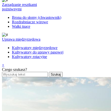
Zarządzanie resztkami
pożniwnymi
Brona do słomy (chwastownik)
Rozdrabniacze wirowe
Wałki tnące
Uprawa międzyrzędowa
Kultywatory międzyrzędowe
Kultywatory do uprawy pasowej
Kultywatory rotacyjne
×
Czego szukasz?