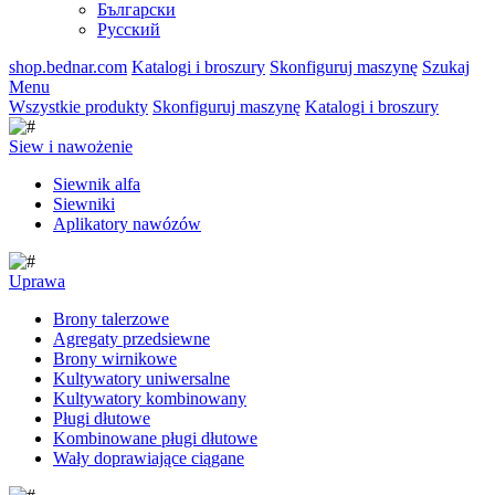
Български
Русский
shop.bednar.com
Katalogi i broszury
Skonfiguruj maszynę
Szukaj
Menu
Wszystkie produkty
Skonfiguruj maszynę
Katalogi i broszury
Siew i nawożenie
Siewnik alfa
Siewniki
Aplikatory nawózów
Uprawa
Brony talerzowe
Agregaty przedsiewne
Brony wirnikowe
Kultywatory uniwersalne
Kultywatory kombinowany
Pługi dłutowe
Kombinowane pługi dłutowe
Wały doprawiające ciągane