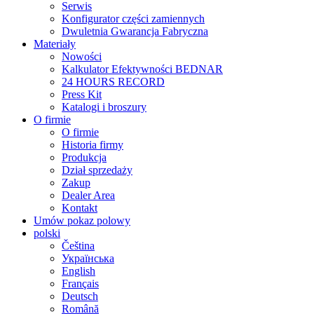
Serwis
Konfigurator części zamiennych
Dwuletnia Gwarancja Fabryczna
Materiały
Nowości
Kalkulator Efektywności BEDNAR
24 HOURS RECORD
Press Kit
Katalogi i broszury
O firmie
O firmie
Historia firmy
Produkcja
Dział sprzedaży
Zakup
Dealer Area
Kontakt
Umów pokaz polowy
polski
Čeština
Українська
English
Français
Deutsch
Română