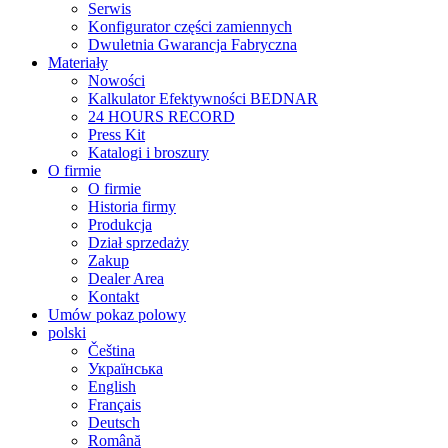
Serwis
Konfigurator części zamiennych
Dwuletnia Gwarancja Fabryczna
Materiały
Nowości
Kalkulator Efektywności BEDNAR
24 HOURS RECORD
Press Kit
Katalogi i broszury
O firmie
O firmie
Historia firmy
Produkcja
Dział sprzedaży
Zakup
Dealer Area
Kontakt
Umów pokaz polowy
polski
Čeština
Українська
English
Français
Deutsch
Română