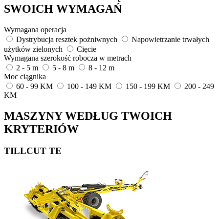
SWOICH WYMAGAŃ
Wymagana operacja
Dystrybucja resztek pożniwnych
Napowietrzanie trwałych
użytków zielonych
Cięcie
Wymagana szerokość robocza w metrach
2 - 5 m
5 - 8 m
8 - 12 m
Moc ciągnika
60 - 99 KM
100 - 149 KM
150 - 199 KM
200 - 249
KM
MASZYNY WEDŁUG TWOICH
KRYTERIÓW
TILLCUT TE