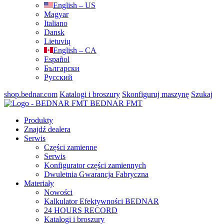
English – US
Magyar
Italiano
Dansk
Lietuvių
English – CA
Español
Български
Русский
shop.bednar.com
Katalogi i broszury
Skonfiguruj maszynę
Szukaj
BEDNAR FMT
Produkty
Znajdź dealera
Serwis
Części zamienne
Serwis
Konfigurator części zamiennych
Dwuletnia Gwarancja Fabryczna
Materiały
Nowości
Kalkulator Efektywności BEDNAR
24 HOURS RECORD
Katalogi i broszury