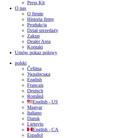
Press Kit
O nas
O firmie
Historia firmy
Produkcja
Dział sprzedaży
Zakup
Dealer Area
Kontakt
Umów pokaz polowy
polski
Čeština
Українська
English
Français
Deutsch
Română
English - US
Magyar
Italiano
Dansk
Lietuvių
English - CA
Español