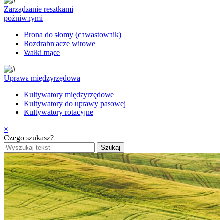
Zarządzanie resztkami
pożniwnymi
Brona do słomy (chwastownik)
Rozdrabniacze wirowe
Wałki tnące
Uprawa międzyrzędowa
Kultywatory międzyrzędowe
Kultywatory do uprawy pasowej
Kultywatory rotacyjne
×
Czego szukasz?