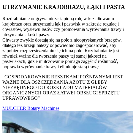
UTRZYMANIE KRAJOBRAZU, ŁĄKI I PASTA
Rozdrabnianie odgrywa niezastąpioną rolę w kształtowaniu
krajobrazu oraz utrzymaniu łąk i pastwisk w zakresie regulacji
chwastów, wysiewu lasów czy promowania wyrównania trawy i
utrzymania jakości paszy.
Chwasty zwykle dostają się na pole z nieopryskanych brzegów,
dlatego też brzegi należy odpowiednio zagospodarować, aby
zapobiec rozprzestrzenianiu się ich na pole. Rozdrabnianie jest
również ważne dla tworzenia paszy tej samej jakości na
pastwiskach, gdzie mulczowanie pomaga zagęścić roślinność,
poprawia wyrównanie trawy i eliminuje starą trawę.
„GOSPODAROWANIE RESZTKAMI POŻNIWNYMI JEST
WAŻNE DLA OSZCZĘDZANIA AZOTU Z GLEBY
NIEZBĘDNEGO DO ROZKŁADU MATERIAŁÓW
ORGANICZNYCH ORAZ ŁATWEJ OBSŁUGI SPRZĘTU
UPRAWOWEGO”
MULCHER Rotary Machines