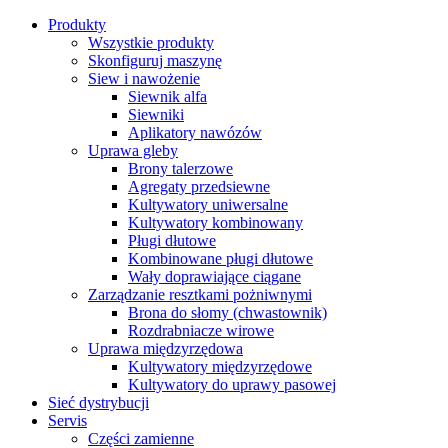
Produkty
Wszystkie produkty
Skonfiguruj maszynę
Siew i nawożenie
Siewnik alfa
Siewniki
Aplikatory nawózów
Uprawa gleby
Brony talerzowe
Agregaty przedsiewne
Kultywatory uniwersalne
Kultywatory kombinowany
Pługi dłutowe
Kombinowane pługi dłutowe
Wały doprawiające ciągane
Zarządzanie resztkami pożniwnymi
Brona do słomy (chwastownik)
Rozdrabniacze wirowe
Uprawa międzyrzędowa
Kultywatory międzyrzędowe
Kultywatory do uprawy pasowej
Sieć dystrybucji
Servis
Części zamienne