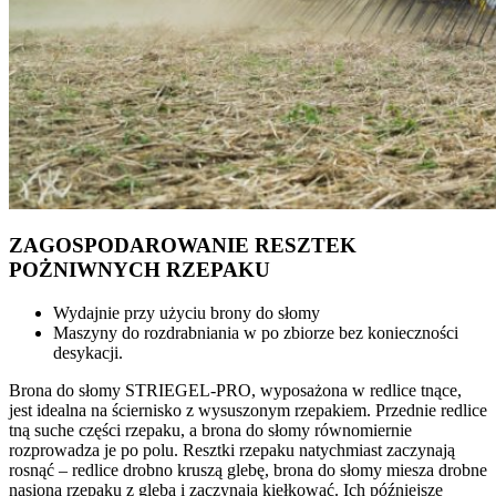
ZAGOSPODAROWANIE RESZTEK
POŻNIWNYCH RZEPAKU
Wydajnie przy użyciu brony do słomy
Maszyny do rozdrabniania w po zbiorze bez konieczności
desykacji.
Brona do słomy STRIEGEL‑PRO, wyposażona w redlice tnące,
jest idealna na ściernisko z wysuszonym rzepakiem. Przednie redlice
tną suche części rzepaku, a brona do słomy równomiernie
rozprowadza je po polu. Resztki rzepaku natychmiast zaczynają
rosnąć – redlice drobno kruszą glebę, brona do słomy miesza drobne
nasiona rzepaku z glebą i zaczynają kiełkować. Ich późniejsze