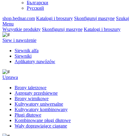
Български
Русский
shop.bednar.com
Katalogi i broszury
Skonfiguruj maszynę
Szukaj
Menu
Wszystkie produkty
Skonfiguruj maszynę
Katalogi i broszury
Siew i nawożenie
Siewnik alfa
Siewniki
Aplikatory nawózów
Uprawa
Brony talerzowe
Agregaty przedsiewne
Brony wirnikowe
Kultywatory uniwersalne
Kultywatory kombinowany
Pługi dłutowe
Kombinowane pługi dłutowe
Wały doprawiające ciągane