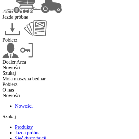
Jazda próbna
Pobierz
Dealer Area
Nowości
Szukaj
Moja maszyna bednar
Pobierz
O nas
Nowości
Nowości
Szukaj
Produkty
Jazda próbna
Sieć dystrybucji