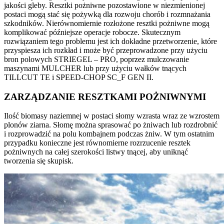
jakości gleby. Resztki pożniwne pozostawione w niezmienionej
postaci mogą stać się pożywką dla rozwoju chorób i rozmnażania
szkodników. Nierównomiernie rozłożone resztki pożniwne mogą
komplikować późniejsze operacje robocze. Skutecznym
rozwiązaniem tego problemu jest ich dokładne przetworzenie, które
przyspiesza ich rozkład i może być przeprowadzone przy użyciu
bron polowych STRIEGEL – PRO, poprzez mulczowanie
maszynami MULCHER lub przy użyciu wałków tnących
TILLCUT TE i SPEED-CHOP SC_F GEN II.
ZARZĄDZANIE RESZTKAMI POŻNIWNYMI
Ilość biomasy naziemnej w postaci słomy wzrasta wraz ze wzrostem
plonów ziarna. Słomę można sprasować po żniwach lub rozdrobnić
i rozprowadzić na polu kombajnem podczas żniw. W tym ostatnim
przypadku konieczne jest równomierne rozrzucenie resztek
pożniwnych na całej szerokości listwy tnącej, aby uniknąć
tworzenia się skupisk.