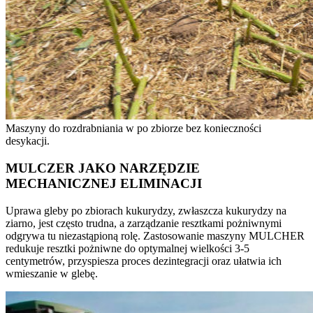
Maszyny do rozdrabniania w po zbiorze bez konieczności
desykacji.
MULCZER JAKO NARZĘDZIE
MECHANICZNEJ ELIMINACJI
Uprawa gleby po zbiorach kukurydzy, zwłaszcza kukurydzy na
ziarno, jest często trudna, a zarządzanie resztkami pożniwnymi
odgrywa tu niezastąpioną rolę. Zastosowanie maszyny MULCHER
redukuje resztki pożniwne do optymalnej wielkości 3-5
centymetrów, przyspiesza proces dezintegracji oraz ułatwia ich
wmieszanie w glebę.