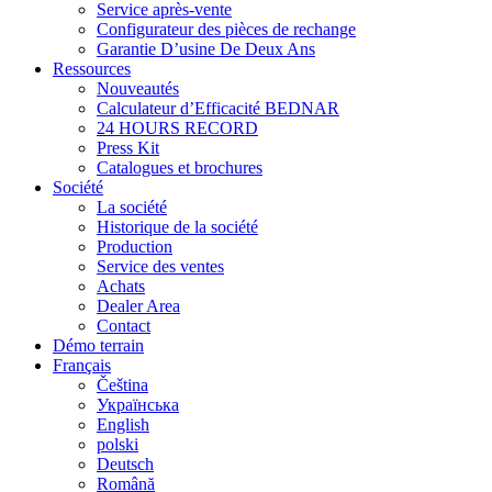
Service après-vente
Configurateur des pièces de rechange
Garantie D’usine De Deux Ans
Ressources
Nouveautés
Calculateur d’Efficacité BEDNAR
24 HOURS RECORD
Press Kit
Catalogues et brochures
Société
La société
Historique de la société
Production
Service des ventes
Achats
Dealer Area
Contact
Démo terrain
Français
Čeština
Українська
English
polski
Deutsch
Română