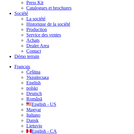
Press Kit
Catalogues et brochures
Société
La société
Historique de la société
Production
Service des ventes
Achats
Dealer Area
Contact
Démo terrain
Français
Čeština
Українська
English
polski
Deutsch
Română
English - US
Magyar
Italiano
Dansk
Lietuvių
English - CA