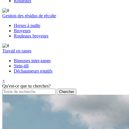
Rouleaux
Gestion des résidus de récolte
Herses à paille
Broyeurs
Rouleaux broyeurs
Travail en rangs
Bineuses inter-rangs
Strip-till
Déchaumeurs rotatifs
×
Qu'est-ce que tu cherches?