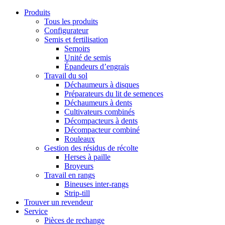
Produits
Tous les produits
Configurateur
Semis et fertilisation
Semoirs
Unité de semis
Épandeurs d’engrais
Travail du sol
Déchaumeurs à disques
Préparateurs du lit de semences
Déchaumeurs à dents
Cultivateurs combinés
Décompacteurs à dents
Décompacteur combiné
Rouleaux
Gestion des résidus de récolte
Herses à paille
Broyeurs
Travail en rangs
Bineuses inter-rangs
Strip-till
Trouver un revendeur
Service
Pièces de rechange