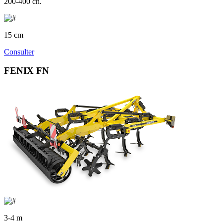
200-400 ch.
15 cm
Consulter
FENIX FN
3-4 m