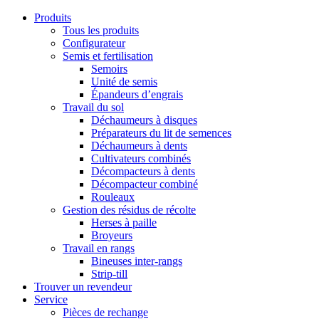
Produits
Tous les produits
Configurateur
Semis et fertilisation
Semoirs
Unité de semis
Épandeurs d’engrais
Travail du sol
Déchaumeurs à disques
Préparateurs du lit de semences
Déchaumeurs à dents
Cultivateurs combinés
Décompacteurs à dents
Décompacteur combiné
Rouleaux
Gestion des résidus de récolte
Herses à paille
Broyeurs
Travail en rangs
Bineuses inter-rangs
Strip-till
Trouver un revendeur
Service
Pièces de rechange