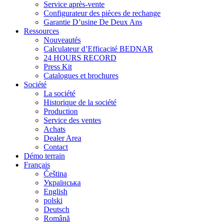
Service après-vente
Configurateur des pièces de rechange
Garantie D’usine De Deux Ans
Ressources
Nouveautés
Calculateur d’Efficacité BEDNAR
24 HOURS RECORD
Press Kit
Catalogues et brochures
Société
La société
Historique de la société
Production
Service des ventes
Achats
Dealer Area
Contact
Démo terrain
Français
Čeština
Українська
English
polski
Deutsch
Română