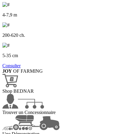
4-7,9 m
200-620 ch.
5-35 cm
Consulter
JOY
OF FARMING
Shop BEDNAR
Trouver un Concessionnaire
Une Démonstration