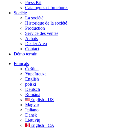
Press Kit
Catalogues et brochures
Société
La société
Historique de la société
Production
Service des ventes
Achats
Dealer Area
Contact
Démo terrain
Français
Čeština
Українська
English
polski
Deutsch
Română
English - US
Magyar
Italiano
Dansk
Lietuvių
English - CA