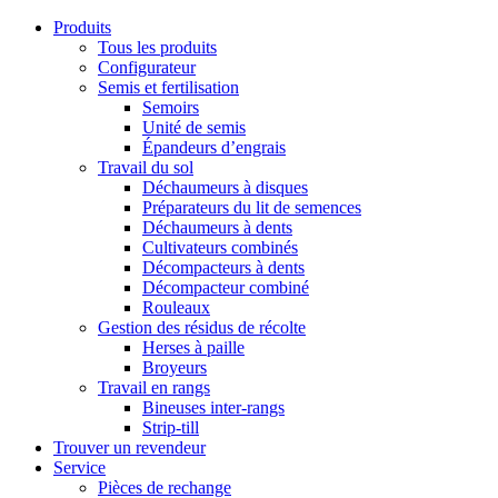
Produits
Tous les produits
Configurateur
Semis et fertilisation
Semoirs
Unité de semis
Épandeurs d’engrais
Travail du sol
Déchaumeurs à disques
Préparateurs du lit de semences
Déchaumeurs à dents
Cultivateurs combinés
Décompacteurs à dents
Décompacteur combiné
Rouleaux
Gestion des résidus de récolte
Herses à paille
Broyeurs
Travail en rangs
Bineuses inter-rangs
Strip-till
Trouver un revendeur
Service
Pièces de rechange