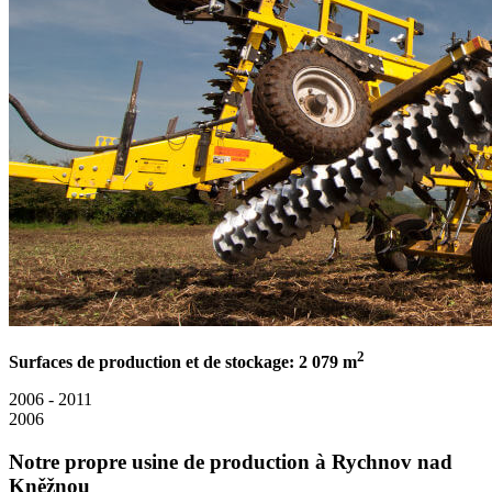
2
Surfaces de production et de stockage: 2 079 m
2006 - 2011
2006
Notre propre usine de production à Rychnov nad
Kněžnou