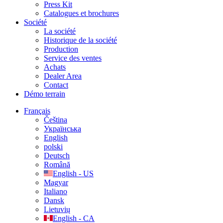
Press Kit
Catalogues et brochures
Société
La société
Historique de la société
Production
Service des ventes
Achats
Dealer Area
Contact
Démo terrain
Français
Čeština
Українська
English
polski
Deutsch
Română
English - US
Magyar
Italiano
Dansk
Lietuvių
English - CA