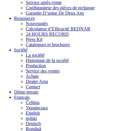
Service après-vente
Configurateur des pièces de rechange
Garantie D’usine De Deux Ans
Ressources
Nouveautés
Calculateur d’Efficacité BEDNAR
24 HOURS RECORD
Press Kit
Catalogues et brochures
Société
La société
Historique de la société
Production
Service des ventes
Achats
Dealer Area
Contact
Démo terrain
Français
Čeština
Українська
English
polski
Deutsch
Română