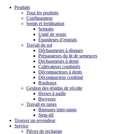
Produits
Tous les produits
Configurateur
Semis et fertilisation
Semoirs
Unité de semis
Épandeurs d’engrais
Travail du sol
Déchaumeurs à disques
Préparateurs du lit de semences
Déchaumeurs à dents
Cultivateurs combinés
Décompacteurs à dents
Décompacteur combiné
Rouleaux
Gestion des résidus de récolte
Herses à paille
Broyeurs
Travail en rangs
Bineuses inter-rangs
Strip-till
Trouver un revendeur
Service
Pièces de rechange