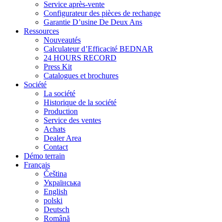
Service après-vente
Configurateur des pièces de rechange
Garantie D’usine De Deux Ans
Ressources
Nouveautés
Calculateur d’Efficacité BEDNAR
24 HOURS RECORD
Press Kit
Catalogues et brochures
Société
La société
Historique de la société
Production
Service des ventes
Achats
Dealer Area
Contact
Démo terrain
Français
Čeština
Українська
English
polski
Deutsch
Română