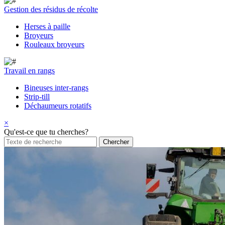
Gestion des résidus de récolte
Herses à paille
Broyeurs
Rouleaux broyeurs
Travail en rangs
Bineuses inter-rangs
Strip-till
Déchaumeurs rotatifs
×
Qu'est-ce que tu cherches?