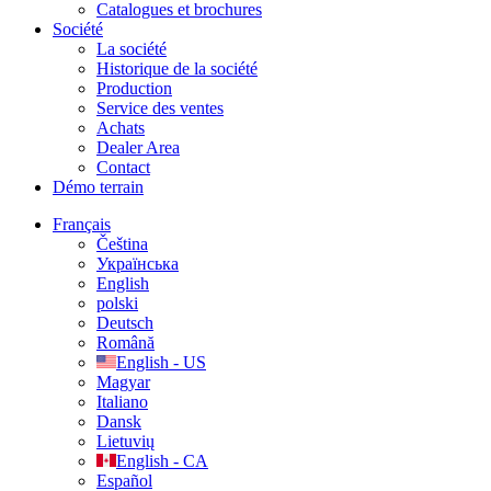
Catalogues et brochures
Société
La société
Historique de la société
Production
Service des ventes
Achats
Dealer Area
Contact
Démo terrain
Français
Čeština
Українська
English
polski
Deutsch
Română
English - US
Magyar
Italiano
Dansk
Lietuvių
English - CA
Español