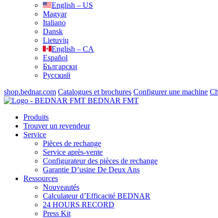
English – US
Magyar
Italiano
Dansk
Lietuvių
English – CA
Español
Български
Русский
shop.bednar.com
Catalogues et brochures
Configurer une machine
Ch
BEDNAR FMT
Produits
Trouver un revendeur
Service
Pièces de rechange
Service après-vente
Configurateur des pièces de rechange
Garantie D’usine De Deux Ans
Ressources
Nouveautés
Calculateur d’Efficacité BEDNAR
24 HOURS RECORD
Press Kit