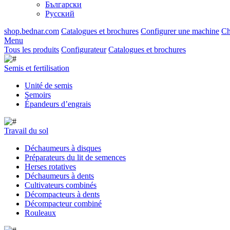
Български
Русский
shop.bednar.com
Catalogues et brochures
Configurer une machine
Ch
Menu
Tous les produits
Configurateur
Catalogues et brochures
Semis et fertilisation
Unité de semis
Semoirs
Épandeurs d’engrais
Travail du sol
Déchaumeurs à disques
Préparateurs du lit de semences
Herses rotatives
Déchaumeurs à dents
Cultivateurs combinés
Décompacteurs à dents
Décompacteur combiné
Rouleaux