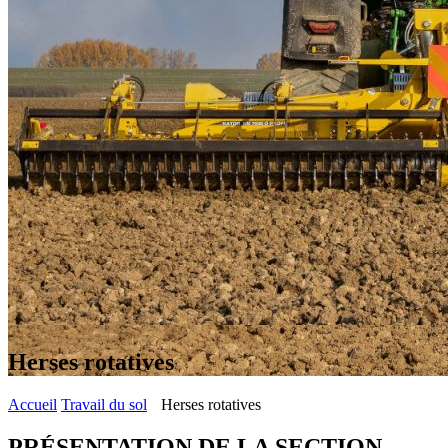
Herses rotatives
Accueil
Travail du sol
Herses rotatives
PRÉSENTATION DE LA SECTION