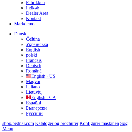
Fabrikken
Indkøb
Dealer Area
Kontakt
Markdemo
Dansk
Čeština
Українська
English
polski
Français
Deutsch
Română
English - US
Magyar
Italiano
Lietuvių
English - CA
Español
Български
Русский
shop.bednar.com
Kataloger og brochurer
Konfigurer maskinen
Søg
Menu