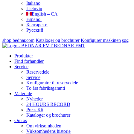
Italiano
Lietuvių
English – CA
Español
Български
Русский
shop.bednar.com
Kataloger og brochurer
Konfigurer maskinen
søg
BEDNAR FMT
Produkter
Find forhandler
Service
Reservedele
Service
Konfigurator til reservedele
To års fabriksgaranti
Materiale
Nyheder
24 HOURS RECORD
Press Kit
Kataloger og brochurer
Om os
Om virksomheden
Virksomhedens historie