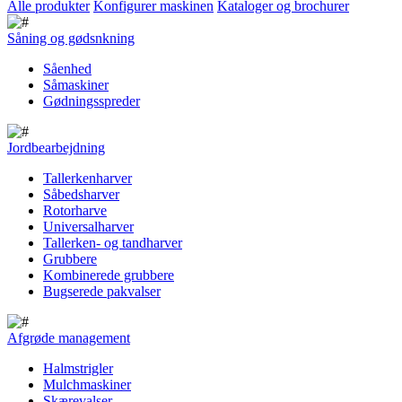
Alle produkter
Konfigurer maskinen
Kataloger og brochurer
Såning og gødsnkning
Såenhed
Såmaskiner
Gødningsspreder
Jordbearbejdning
Tallerkenharver
Såbedsharver
Rotorharve
Universalharver
Tallerken- og tandharver
Grubbere
Kombinerede grubbere
Bugserede pakvalser
Afgrøde management
Halmstrigler
Mulchmaskiner
Skærevalser