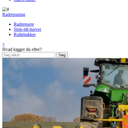
Radrensning
Radrensere
Strip-till-harver
Rullehakker
×
Hvad kigger du efter?