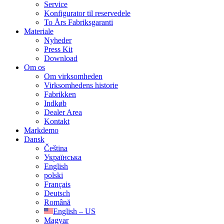
Service
Konfigurator til reservedele
To Års Fabriksgaranti
Materiale
Nyheder
Press Kit
Download
Om os
Om virksomheden
Virksomhedens historie
Fabrikken
Indkøb
Dealer Area
Kontakt
Markdemo
Dansk
Čeština
Українська
English
polski
Français
Deutsch
Română
English – US
Magyar