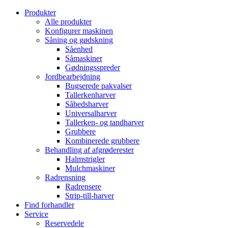
Produkter
Alle produkter
Konfigurer maskinen
Såning og gødskning
Såenhed
Såmaskiner
Gødningsspreder
Jordbearbejdning
Bugserede pakvalser
Tallerkenharver
Såbedsharver
Universalharver
Tallerken- og tandharver
Grubbere
Kombinerede grubbere
Behandling af afgrøderester
Halmstrigler
Mulchmaskiner
Radrensning
Radrensere
Strip-till-harver
Find forhandler
Service
Reservedele