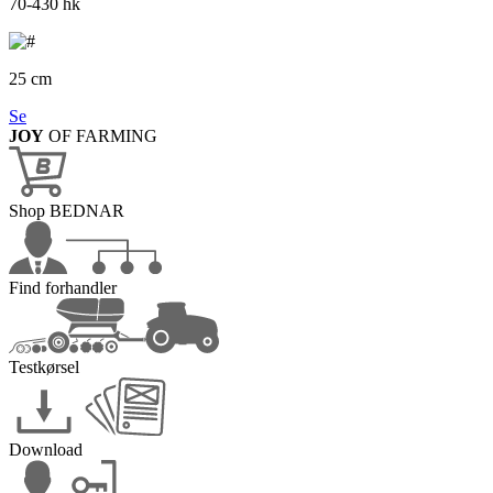
70-430 hk
25 cm
Se
JOY
OF FARMING
Shop BEDNAR
Find forhandler
Testkørsel
Download