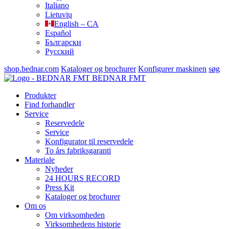
Italiano
Lietuvių
English – CA
Español
Български
Русский
shop.bednar.com
Kataloger og brochurer
Konfigurer maskinen
søg
BEDNAR FMT
Produkter
Find forhandler
Service
Reservedele
Service
Konfigurator til reservedele
To års fabriksgaranti
Materiale
Nyheder
24 HOURS RECORD
Press Kit
Kataloger og brochurer
Om os
Om virksomheden
Virksomhedens historie