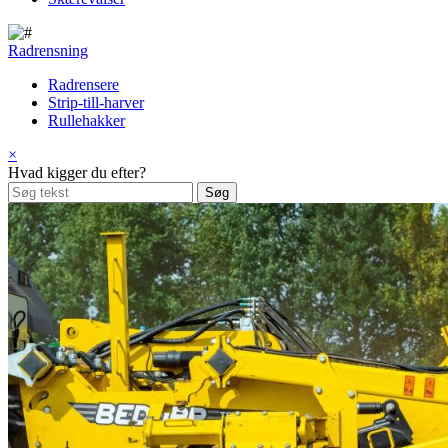
Radrensning
Radrensere
Strip-till-harver
Rullehakker
×
Hvad kigger du efter?