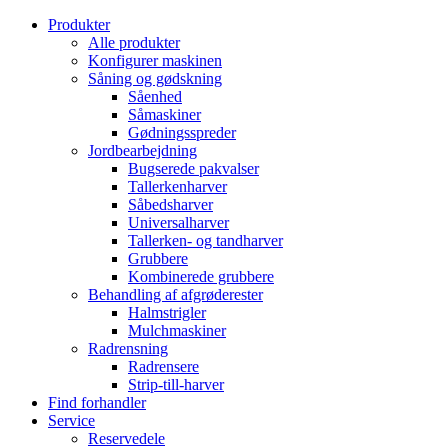
Produkter
Alle produkter
Konfigurer maskinen
Såning og gødskning
Såenhed
Såmaskiner
Gødningsspreder
Jordbearbejdning
Bugserede pakvalser
Tallerkenharver
Såbedsharver
Universalharver
Tallerken- og tandharver
Grubbere
Kombinerede grubbere
Behandling af afgrøderester
Halmstrigler
Mulchmaskiner
Radrensning
Radrensere
Strip-till-harver
Find forhandler
Service
Reservedele