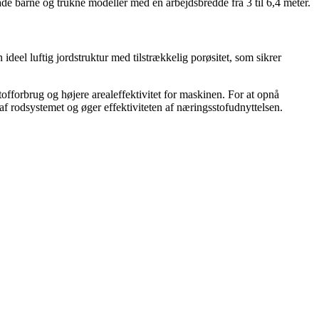
både bårne og trukne modeller med en arbejdsbredde fra 3 til 6,4 meter.
eel luftig jordstruktur med tilstrækkelig porøsitet, som sikrer
offorbrug og højere arealeffektivitet for maskinen. For at opnå
 rodsystemet og øger effektiviteten af næringsstofudnyttelsen.