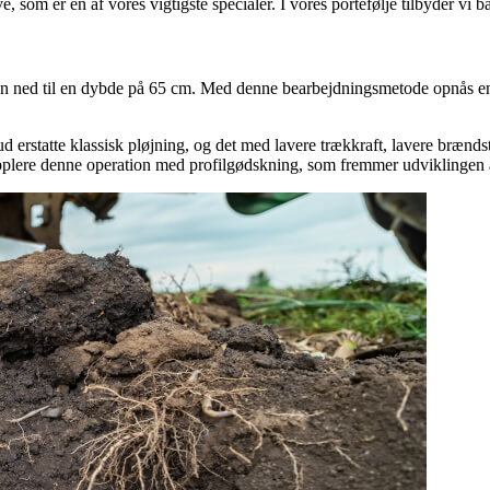
 som er en af vores vigtigste specialer. I vores portefølje tilbyder vi 
n ned til en dybde på 65 cm. Med denne bearbejdningsmetode opnås en id
 erstatte klassisk pløjning, og det med lavere trækkraft, lavere brændst
plere denne operation med profilgødskning, som fremmer udviklingen af