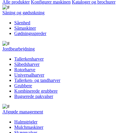
Alle produkter
Konfigurer maskinen
Kataloger og brochurer
Såning og gødsnkning
Såenhed
Såmaskiner
Gødningsspreder
Jordbearbejdning
Tallerkenharver
Såbedsharver
Rotorharve
Universalharver
Tallerken- og tandharver
Grubbere
Kombinerede grubbere
Bugserede pakvalser
Afgrøde management
Halmstrigler
Mulchmaskiner
Skærevalser