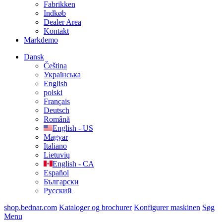
Fabrikken
Indkøb
Dealer Area
Kontakt
Markdemo
Dansk
Čeština
Українська
English
polski
Français
Deutsch
Română
English - US
Magyar
Italiano
Lietuvių
English - CA
Español
Български
Русский
shop.bednar.com
Kataloger og brochurer
Konfigurer maskinen
Søg
Menu