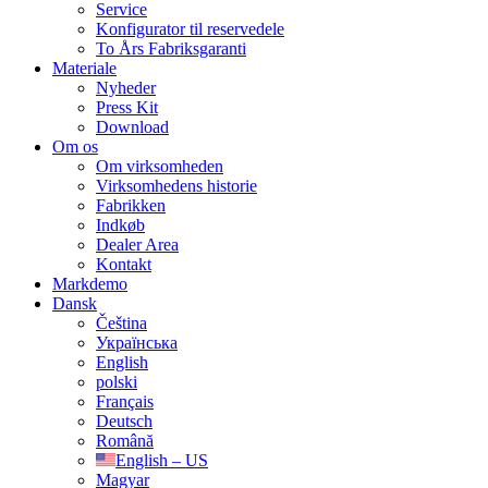
Service
Konfigurator til reservedele
To Års Fabriksgaranti
Materiale
Nyheder
Press Kit
Download
Om os
Om virksomheden
Virksomhedens historie
Fabrikken
Indkøb
Dealer Area
Kontakt
Markdemo
Dansk
Čeština
Українська
English
polski
Français
Deutsch
Română
English – US
Magyar