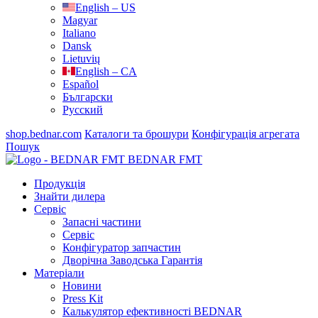
English – US
Magyar
Italiano
Dansk
Lietuvių
English – CA
Español
Български
Русский
shop.bednar.com
Каталоги та брошури
Конфігурація агрегата
Пошук
BEDNAR FMT
Продукція
Знайти дилера
Сервіс
Запасні частини
Сервіс
Конфігуратор запчастин
Дворічна Заводська Гарантія
Матеріали
Новини
Press Kit
Калькулятор ефективності BEDNAR