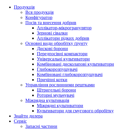
Продукція
Вся продукція
Конфігуратор
Посів та внесення добрив
Аплікатор-мікрогранулятор
Зернові сівалки
Аплікатори рідких добрив
Oсновні види обробітку ґрунту
Дискові борони
Передпосівні компактори
Універсальні культиватори
Комбіновані дисколапові культиватори
Глибокорозпушувачі
Комбіновані глибокорозпушувачі
Причіпні котки
Управління рослинними рештками
Штригельні борони
Pоторні мульчувачі
Міжрядна культивація
Міжрядні культиватори
Культиватори для смугового обробітку
Знайти дилера
Сервіс
Запасні частини