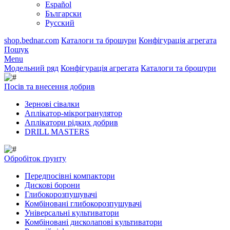
Español
Български
Русский
shop.bednar.com
Каталоги та брошури
Конфігурація агрегата
Пошук
Menu
Модельний ряд
Конфігурація агрегата
Каталоги та брошури
Посів та внесення добрив
Зернові сівалки
Аплікатор-мікрогранулятор
Аплікатори рідких добрив
DRILL MASTERS
Обробіток ґрунту
Передпосівні компактори
Дискові борони
Глибокорозпушувачі
Комбіновані глибокорозпушувачі
Універсальні культиватори
Комбіновані дисколапові культиватори