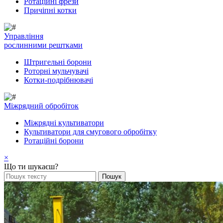
Ротаційні фрези
Причіпні котки
Управління
рослинними рештками
Штригельні борони
Pоторні мульчувачі
Котки-подрібнювачі
Mіжрядний обробіток
Міжрядні культиватори
Культиватори для смугового обробітку
Ротаційні борони
×
Що ти шукаєш?