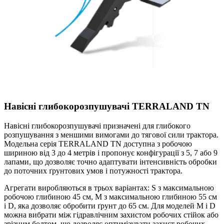
Навісні глибокорозпушувачі TERRALAND TN
Навісні глибокорозпушувачі призначені для глибокого
розпушування з меншими вимогами до тягової сили трактора.
Модельна серія TERRALAND TN доступна з робочою
шириною від 3 до 4 метрів і пропонує конфігурації з 5, 7 або 9
лапами, що дозволяє точно адаптувати інтенсивність обробки
до поточних ґрунтових умов і потужності трактора.
Агрегати виробляються в трьох варіантах: S з максимальною
робочою глибиною 45 см, M з максимальною глибиною 55 см
і D, яка дозволяє обробити ґрунт до 65 см. Для моделей M і D
можна вибрати між гідравлічним захистом робочих стійок або
зрізним болтом, що дозволяє оптимізувати захист робочих