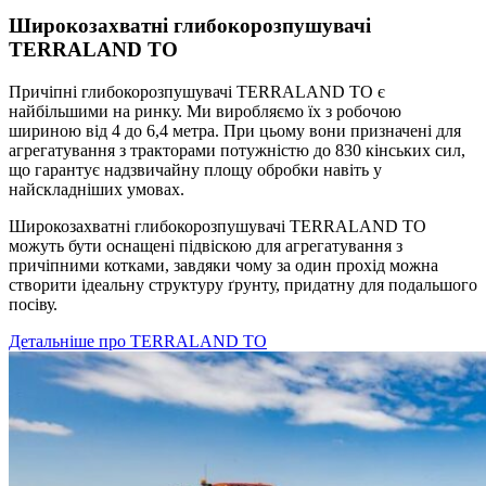
Широкозахватні глибокорозпушувачі
TERRALAND TO
Причіпні глибокорозпушувачі TERRALAND TO є
найбільшими на ринку. Ми виробляємо їх з робочою
шириною від 4 до 6,4 метра. При цьому вони призначені для
агрегатування з тракторами потужністю до 830 кінських сил,
що гарантує надзвичайну площу обробки навіть у
найскладніших умовах.
Широкозахватні глибокорозпушувачі TERRALAND TO
можуть бути оснащені підвіскою для агрегатування з
причіпними котками, завдяки чому за один прохід можна
створити ідеальну структуру ґрунту, придатну для подальшого
посіву.
Детальніше про TERRALAND TO