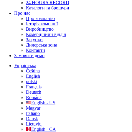
24 HOURS RECORD
Каталоги та брошури
Про нас
Про компанію
Історія компанії
Виробництво
Комерційний відділ
Закупки
Дилерська зона
Контакти
Замовити демо
Українська
Čeština
English
polski
Français
Deutsch
Română
English - US
Magyar
Italiano
Dansk
Lietuvių
English - CA