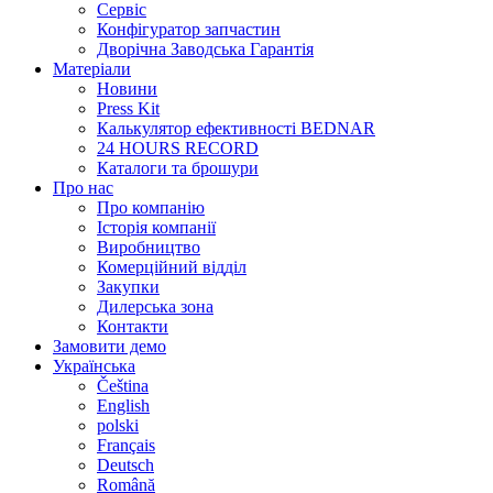
Сервіс
Конфігуратор запчастин
Дворічна Заводська Гарантія
Матеріали
Новини
Press Kit
Калькулятор ефективності BEDNAR
24 HOURS RECORD
Каталоги та брошури
Про нас
Про компанію
Історія компанії
Виробництво
Комерційний відділ
Закупки
Дилерська зона
Контакти
Замовити демо
Українська
Čeština
English
polski
Français
Deutsch
Română