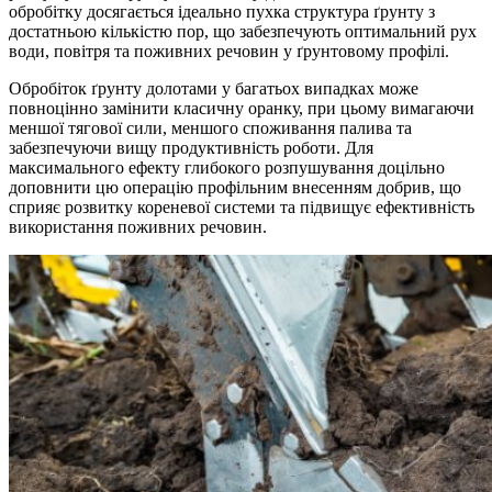
обробітку досягається ідеально пухка структура ґрунту з
достатньою кількістю пор, що забезпечують оптимальний рух
води, повітря та поживних речовин у ґрунтовому профілі.
Обробіток ґрунту долотами у багатьох випадках може
повноцінно замінити класичну оранку, при цьому вимагаючи
меншої тягової сили, меншого споживання палива та
забезпечуючи вищу продуктивність роботи. Для
максимального ефекту глибокого розпушування доцільно
доповнити цю операцію профільним внесенням добрив, що
сприяє розвитку кореневої системи та підвищує ефективність
використання поживних речовин.