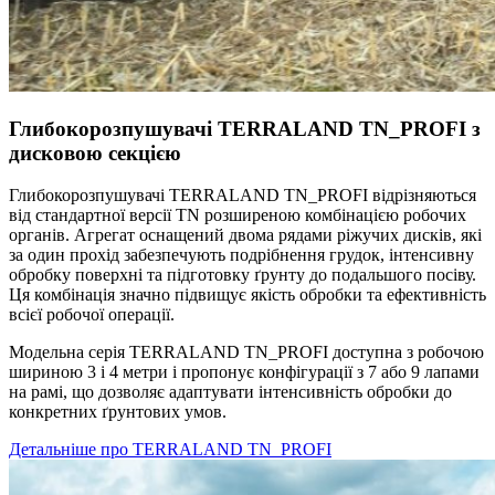
Глибокорозпушувачі TERRALAND TN_PROFI з
дисковою секцією
Глибокорозпушувачі TERRALAND TN_PROFI відрізняються
від стандартної версії TN розширеною комбінацією робочих
органів. Агрегат оснащений двома рядами ріжучих дисків, які
за один прохід забезпечують подрібнення грудок, інтенсивну
обробку поверхні та підготовку ґрунту до подальшого посіву.
Ця комбінація значно підвищує якість обробки та ефективність
всієї робочої операції.
Модельна серія TERRALAND TN_PROFI доступна з робочою
шириною 3 і 4 метри і пропонує конфігурації з 7 або 9 лапами
на рамі, що дозволяє адаптувати інтенсивність обробки до
конкретних ґрунтових умов.
Детальніше про TERRALAND TN_PROFI