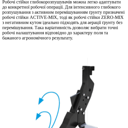
Робочі стійки глибокорозпушувачів можна легко адаптувати
до конкретної робочої операції. Для інтенсивного глибокого
розпушування з активним перемішуванням ґрунту призначені
робочі стійки ACTIVE-MIX, тоді як робочі стійки ZERO-MIX
з негативним кутом ідеально підходять для аерації ґрунту без
перемішування. Така варіативність дозволяє вибрати точні
робочі налаштування відповідно до характеру поля та
бажаного агрономічного результату.