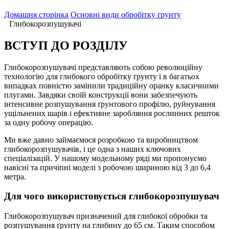
Домашня сторінка
Oсновні види обробітку ґрунту
Глибокорозпушувачі
ВСТУП ДО РОЗДІЛУ
Глибокорозпушувачі представляють собою революційну
технологію для глибокого обробітку ґрунту і в багатьох
випадках повністю замінили традиційну оранку класичними
плугами. Завдяки своїй конструкції вони забезпечують
інтенсивне розпушування ґрунтового профілю, руйнування
ущільнених шарів і ефективне заробляння рослинних решток
за одну робочу операцію.
Ми вже давно займаємося розробкою та виробництвом
глибокорозпушувачів, і це одна з наших ключових
спеціалізацій. У нашому модельному ряді ми пропонуємо
навісні та причіпні моделі з робочою шириною від 3 до 6,4
метра.
Для чого використовується глибокорозпушувач
Глибокорозпушувач призначений для глибокої обробки та
розпушування ґрунту на глибину до 65 см. Таким способом