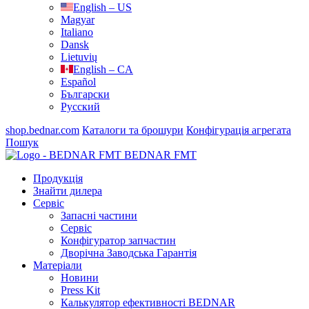
English – US
Magyar
Italiano
Dansk
Lietuvių
English – CA
Español
Български
Русский
shop.bednar.com
Каталоги та брошури
Конфігурація агрегата
Пошук
BEDNAR FMT
Продукція
Знайти дилера
Сервіс
Запасні частини
Сервіс
Конфігуратор запчастин
Дворічна Заводська Гарантія
Матеріали
Новини
Press Kit
Калькулятор ефективності BEDNAR