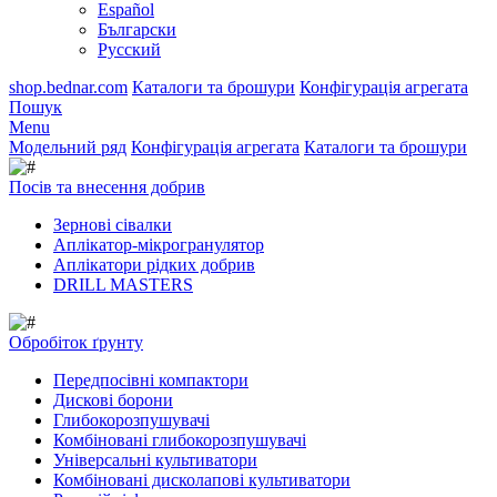
Español
Български
Русский
shop.bednar.com
Каталоги та брошури
Конфігурація агрегата
Пошук
Menu
Модельний ряд
Конфігурація агрегата
Каталоги та брошури
Посів та внесення добрив
Зернові сівалки
Аплікатор-мікрогранулятор
Аплікатори рідких добрив
DRILL MASTERS
Обробіток ґрунту
Передпосівні компактори
Дискові борони
Глибокорозпушувачі
Комбіновані глибокорозпушувачі
Універсальні культиватори
Комбіновані дисколапові культиватори