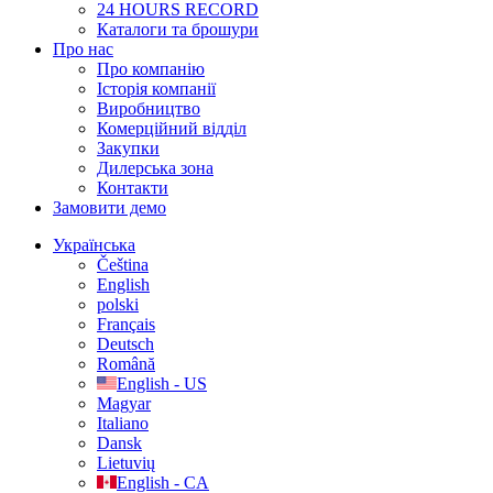
24 HOURS RECORD
Каталоги та брошури
Про нас
Про компанію
Історія компанії
Виробництво
Комерційний відділ
Закупки
Дилерська зона
Контакти
Замовити демо
Українська
Čeština
English
polski
Français
Deutsch
Română
English - US
Magyar
Italiano
Dansk
Lietuvių
English - CA