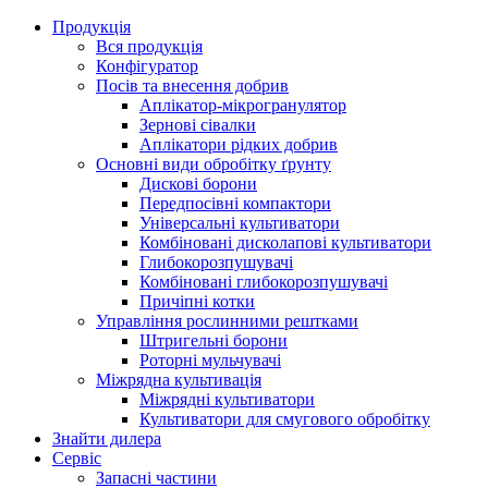
Продукція
Вся продукція
Конфігуратор
Посів та внесення добрив
Аплікатор-мікрогранулятор
Зернові сівалки
Аплікатори рідких добрив
Oсновні види обробітку ґрунту
Дискові борони
Передпосівні компактори
Універсальні культиватори
Комбіновані дисколапові культиватори
Глибокорозпушувачі
Комбіновані глибокорозпушувачі
Причіпні котки
Управління рослинними рештками
Штригельні борони
Pоторні мульчувачі
Міжрядна культивація
Міжрядні культиватори
Культиватори для смугового обробітку
Знайти дилера
Сервіс
Запасні частини