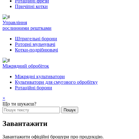
Ротаційні фрези
Причіпні котки
Управління
рослинними рештками
Штригельні борони
Pоторні мульчувачі
Котки-подрібнювачі
Mіжрядний обробіток
Міжрядні культиватори
Культиватори для смугового обробітку
Ротаційні борони
×
Що ти шукаєш?
Завантажити
Завантажити офіційні брошури про продукцію.