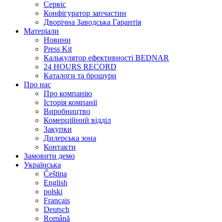
Сервіс
Конфігуратор запчастин
Дворічна Заводська Гарантія
Матеріали
Новини
Press Kit
Калькулятор ефективності BEDNAR
24 HOURS RECORD
Каталоги та брошури
Про нас
Про компанію
Історія компанії
Виробництво
Комерційний відділ
Закупки
Дилерська зона
Контакти
Замовити демо
Українська
Čeština
English
polski
Français
Deutsch
Română