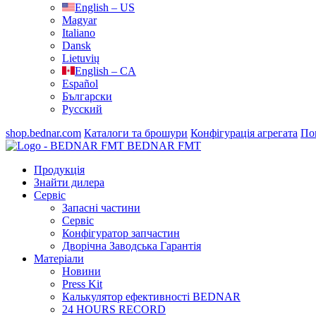
English – US
Magyar
Italiano
Dansk
Lietuvių
English – CA
Español
Български
Русский
shop.bednar.com
Каталоги та брошури
Конфігурація агрегата
По
BEDNAR FMT
Продукція
Знайти дилера
Сервіс
Запасні частини
Сервіс
Конфігуратор запчастин
Дворічна Заводська Гарантія
Матеріали
Новини
Press Kit
Калькулятор ефективності BEDNAR
24 HOURS RECORD