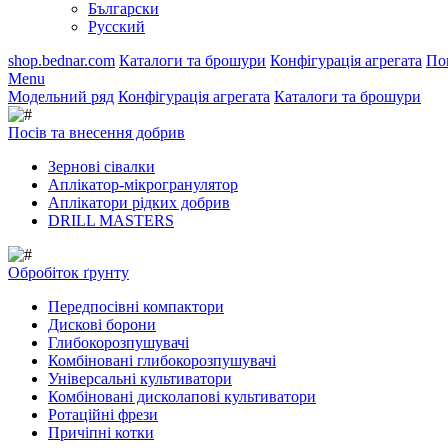
Български
Русский
shop.bednar.com
Каталоги та брошури
Конфігурація агрегата
По
Menu
Модельний ряд
Конфігурація агрегата
Каталоги та брошури
Посів та внесення добрив
Зернові сівалки
Аплікатор-мікрогранулятор
Аплікатори рідких добрив
DRILL MASTERS
Обробіток ґрунту
Передпосівні компактори
Дискові борони
Глибокорозпушувачі
Комбіновані глибокорозпушувачі
Універсальні культиватори
Комбіновані дисколапові культиватори
Ротаційні фрези
Причіпні котки