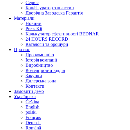
Сервіс
Конфігуратор запчастин
Дворічна Заводська Гарантія
Матеріали
Новини
Press Kit
Калькулятор ефективності BEDNAR
24 HOURS RECORD
Каталоги та брошури
Про нас
Про компанію
Історія компанії
Виробництво
Комерційний відділ
Закупки
Дилерська зона
Контакти
Замовити демо
Українська
Čeština
English
polski
Français
Deutsch
Română