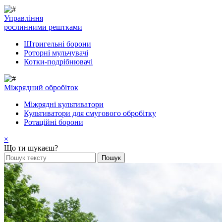
Управління
рослинними рештками
Штригельні борони
Pоторні мульчувачі
Котки-подрібнювачі
Mіжрядний обробіток
Міжрядні культиватори
Культиватори для смугового обробітку
Ротаційні борони
×
Що ти шукаєш?