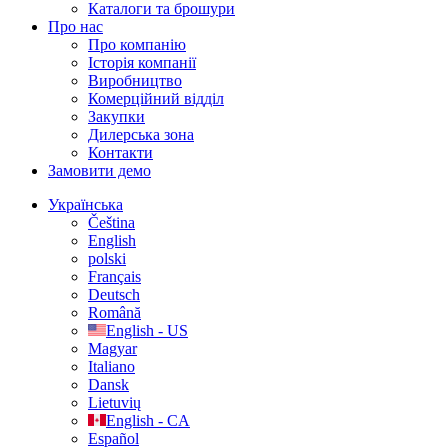
Каталоги та брошури
Про нас
Про компанію
Історія компанії
Виробництво
Комерційний відділ
Закупки
Дилерська зона
Контакти
Замовити демо
Українська
Čeština
English
polski
Français
Deutsch
Română
English - US
Magyar
Italiano
Dansk
Lietuvių
English - CA
Español