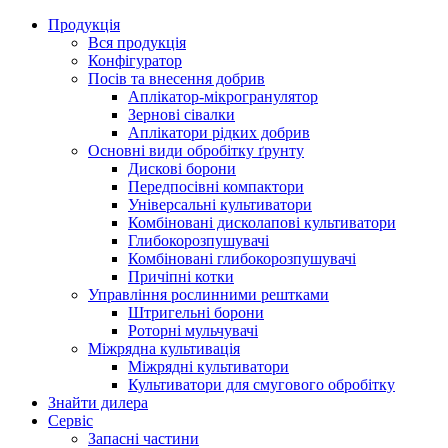
Продукція
Вся продукція
Конфігуратор
Посів та внесення добрив
Аплікатор-мікрогранулятор
Зернові сівалки
Аплікатори рідких добрив
Oсновні види обробітку ґрунту
Дискові борони
Передпосівні компактори
Універсальні культиватори
Комбіновані дисколапові культиватори
Глибокорозпушувачі
Комбіновані глибокорозпушувачі
Причіпні котки
Управління рослинними рештками
Штригельні борони
Pоторні мульчувачі
Міжрядна культивація
Міжрядні культиватори
Культиватори для смугового обробітку
Знайти дилера
Сервіс
Запасні частини