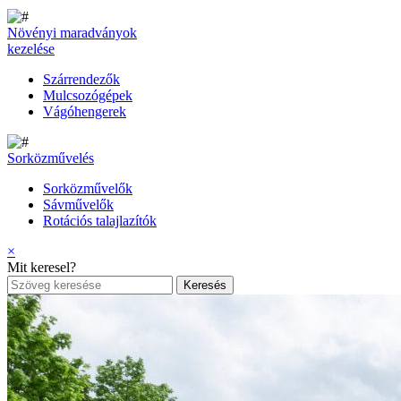
Növényi maradványok
kezelése
Szárrendezők
Mulcsozógépek
Vágóhengerek
Sorközművelés
Sorközművelők
Sávművelők
Rotációs talajlazítók
×
Mit keresel?