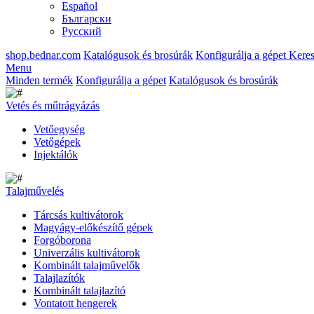
Español
Български
Русский
shop.bednar.com
Katalógusok és brosúrák
Konfigurálja a gépet
Keres
Menu
Minden termék
Konfigurálja a gépet
Katalógusok és brosúrák
Vetés és műtrágyázás
Vetőegység
Vetőgépek
Injektálók
Talajművelés
Tárcsás kultivátorok
Magyágy-előkészítő gépek
Forgóborona
Univerzális kultivátorok
Kombinált talajművelők
Talajlazítók
Kombinált talajlazító
Vontatott hengerek