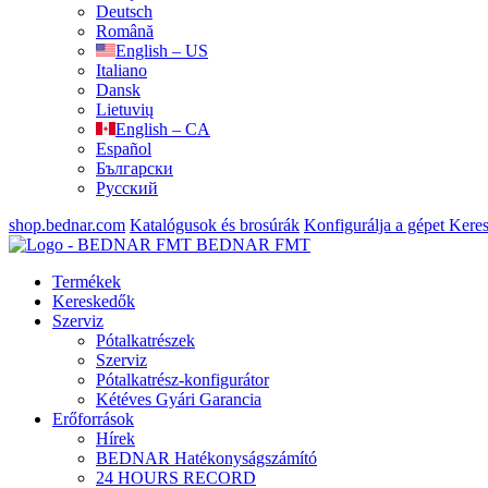
Deutsch
Română
English – US
Italiano
Dansk
Lietuvių
English – CA
Español
Български
Русский
shop.bednar.com
Katalógusok és brosúrák
Konfigurálja a gépet
Keres
BEDNAR FMT
Termékek
Kereskedők
Szerviz
Pótalkatrészek
Szerviz
Pótalkatrész-konfigurátor
Kétéves Gyári Garancia
Erőforrások
Hírek
BEDNAR Hatékonyságszámító
24 HOURS RECORD