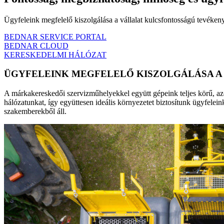
Ügyfeleink megfelelő kiszolgálása a vállalat kulcsfontosságú tevékeny
BEDNAR SERVICE PORTAL
BEDNAR CLOUD
KERESKEDELMI HÁLÓZAT
ÜGYFELEINK MEGFELELŐ KISZOLGÁLÁSA A
A márkakereskedői szervizműhelyekkel együtt gépeink teljes körű, azo
hálózatunkat, így együttesen ideális környezetet biztosítunk ügyfele
szakemberekből áll.