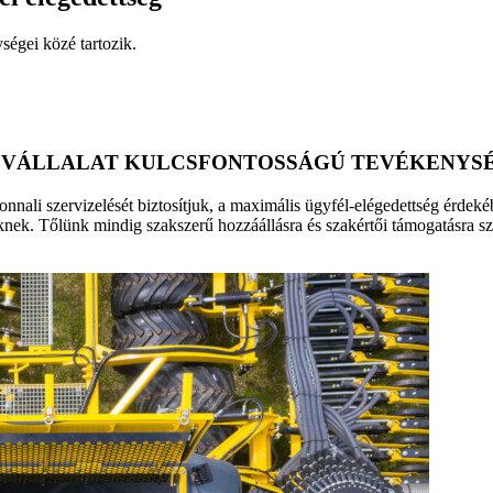
ségei közé tartozik.
 VÁLLALAT KULCSFONTOSSÁGÚ TEVÉKENYSÉ
nnali szervizelését biztosítjuk, a maximális ügyfél-elégedettség érdek
inknek. Tőlünk mindig szakszerű hozzáállásra és szakértői támogatásra 