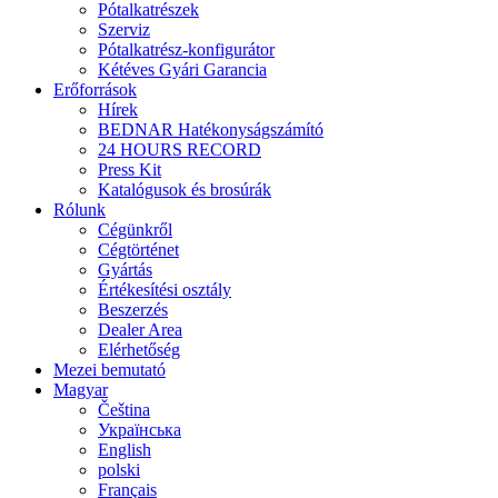
Pótalkatrészek
Szerviz
Pótalkatrész-konfigurátor
Kétéves Gyári Garancia
Erőforrások
Hírek
BEDNAR Hatékonyságszámító
24 HOURS RECORD
Press Kit
Katalógusok és brosúrák
Rólunk
Cégünkről
Cégtörténet
Gyártás
Értékesítési osztály
Beszerzés
Dealer Area
Elérhetőség
Mezei bemutató
Magyar
Čeština
Українська
English
polski
Français