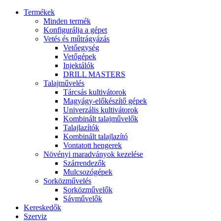
Termékek
Minden termék
Konfigurálja a gépet
Vetés és műtrágyázás
Vetőegység
Vetőgépek
Injektálók
DRILL MASTERS
Talajművelés
Tárcsás kultivátorok
Magyágy-előkészítő gépek
Univerzális kultivátorok
Kombinált talajművelők
Talajlazítók
Kombinált talajlazító
Vontatott hengerek
Növényi maradványok kezelése
Szárrendezők
Mulcsozógépek
Sorközművelés
Sorközművelők
Sávművelők
Kereskedők
Szerviz