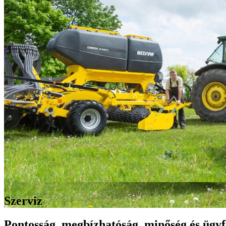
Szerviz
Pontosság, megbízhatóság, minőség és ügyf