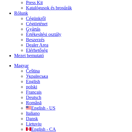
Press Kit
Katalógusok és brosúrák
Rólunk
Cégünkről
Cégtörténet
Gyártás
Értékesítési osztály
Beszerzés
Dealer Area
Elérhetőség
Mezei bemutató
Magyar
Čeština
Українська
English
polski
Français
Deutsch
Română
English - US
Italiano
Dansk
Lietuvių
English - CA