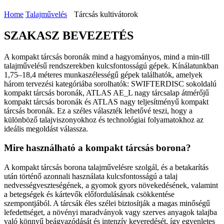
Home
Talajművelés
Tárcsás kultivátorok
SZAKASZ BEVEZETÉS
A kompakt tárcsás boronák mind a hagyományos, mind a min-till
talajművelésű rendszerekben kulcsfontosságú gépek. Kínálatunkban
1,75–18,4 méteres munkaszélességű gépek találhatók, amelyek
három tervezési kategóriába sorolhatók: SWIFTERDISC sokoldalú
kompakt tárcsás boronák, ATLAS AE_L nagy tárcsalap átmérőjű
kompakt tárcsás boronák és ATLAS nagy teljesítményű kompakt
tárcsás boronák. Ez a széles választék lehetővé teszi, hogy a
különböző talajviszonyokhoz és technológiai folyamatokhoz az
ideális megoldást válassza.
Mire használható a kompakt tárcsás borona?
A kompakt tárcsás borona talajművelésre szolgál, és a betakarítás
után történő azonnali használata kulcsfontosságú a talaj
nedvességveszteségének, a gyomok gyors növekedésének, valamint
a betegségek és kártevők előfordulásának csökkentése
szempontjából. A tárcsák éles szélei biztosítják a magas minőségű
lefedettséget, a növényi maradványok vagy szerves anyagok talajba
való könnyű beágyazódását és intenzív keveredését, így egyenletes