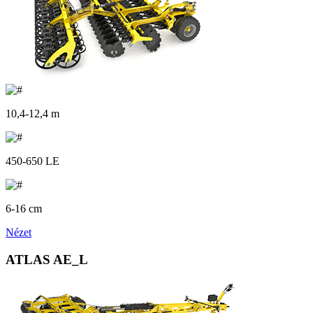
10,4-12,4 m
450-650 LE
6-16 cm
Nézet
ATLAS AE_L