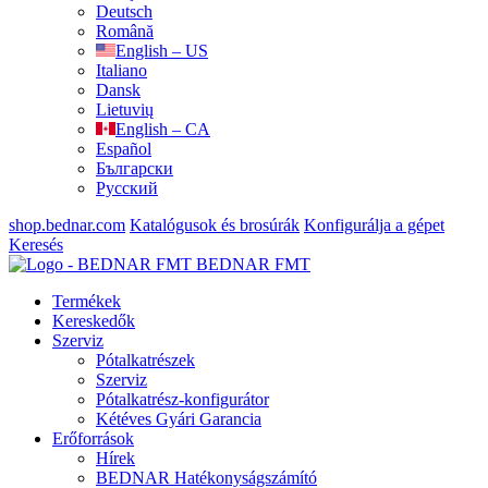
Deutsch
Română
English – US
Italiano
Dansk
Lietuvių
English – CA
Español
Български
Русский
shop.bednar.com
Katalógusok és brosúrák
Konfigurálja a gépet
Keresés
BEDNAR FMT
Termékek
Kereskedők
Szerviz
Pótalkatrészek
Szerviz
Pótalkatrész-konfigurátor
Kétéves Gyári Garancia
Erőforrások
Hírek
BEDNAR Hatékonyságszámító