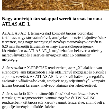
Nagy átmérőjű tárcsalappal szerelt tárcsás borona
ATLAS AE_L
Az ATLAS AE_L termékcsalád kompakt tárcsás boronákat
tartalmaz, nagy tárcsaátmérővel, amelyeket intenzív talajműveléshez
terveztek, még nagy mennyiségű növényi maradványok esetén is.
620 mm átmérőjű tárcsáinak és nagy áteresztőképességének
köszönhetően az ATLAS AE_L megbízhatóan bekeveri a növényi
maradványokat és a szerves anyagokat akár 16 centiméter
mélységig.
A tárcsaszakasz X-PRECISE rendszerben, azaz „X” alakban van
elrendezve, ami kiküszöböli a gép oldalirányú mozgását és biztosítja
a pontos vezetést. Az ATLAS AE_L rendkívül hatékony megoldás
azoknak a vállalkozásoknak, amelyek nagy teljesítményű, kompakt
tárcsás boronát keresnek, mélyebb talajművelés lehetőségével.
A tárcsaszekció 620 mm átmérőjű tárcsákkal van felszerelve. A
tárcsák gumiszegmensekkel vannak rögzítve és TWIN-DISC
rendszerben (két tárcsa egy karon) vannak felszerelve, ami növeli a
gép teljesítményét működés közben.