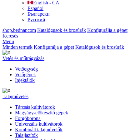
English - CA
Español
Български
Русский
shop.bednar.com
Katalógusok és brosúrák
Konfigurálja a gépet
Keresés
Menu
Minden termék
Konfigurálja a gépet
Katalógusok és brosúrák
Vetés és műtrágyázás
Vetőegység
Vetőgépek
Injektálók
Talajművelés
Tárcsás kultivátorok
Magyágy-előkészítő gépek
Forgóborona
Univerzális kultivátorok
Kombinált talajművelők
Talajlazítók