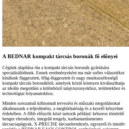
A BEDNAR kompakt tárcsás boronák fő előnyei
Cégünk alapítása óta a kompakt tárcsás boronák gyártására
specializálódtunk. Ennek eredményeként ma már széles választékot
kínálunk függesztett, félig-függesztett és nagy munkaszélességű
kompakt tárcsás boronákból, amelyek közül könnyen kiválaszthatja
az ideális megoldást a különböző talajviszonyokhoz, területekhez és
technológiai folyamatokhoz.
Minden sorozatnál kifinomult tervezési és műszaki megoldásokat
alkalmazunk a teljesítmény, a megbízhatóság és a kezelő kényelme
érdekében. A főbb előnyök közé tartozik például: kétsoros tömörítő
henger elrendezés, integrált tengely, karbantartásmentes
tárcsacsapágyak, X-PRECISE tárcsaelrendezés, egyszerű és intuitív