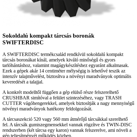
Sokoldalú kompakt tárcsás boronák
SWIFTERDISC
A SWIFTERDISC termékcsalád rendkívül sokoldalú kompakt
tárcsás boronákat kínál, amelyek kiváló minőségű és gyors
tarlóhántáshoz, valamint magágykészítéshez egyaránt alkalmasak.
Ezek a gépek akár 14 centiméter mélységig is lehetővé teszik az
intenzív talajművelést, biztosítva a növényi maradványok optimális
keveredését a talajjal.
A konkrét modelltől függően a gép elülső része felszerelhető
CRUSHBAR simítóval a felület szintezéséhez, vagy TRASH
CUTTER vágóhengerekkel, amelyek biztosítják a nagy mennyiségű
növényi maradványok hatékony feldolgozását.
A tárcsaszekció 520 vagy 560 mm átmérőjű tárcsákkal szerelhető
fel. A tárcsák gumiszegmensekkel vannak rögzítve és TWIN-DISC
rendszerben (két tárcsa egy karon) vannak felszerelve, ami növeli a
gép teljesítményét működés közben.