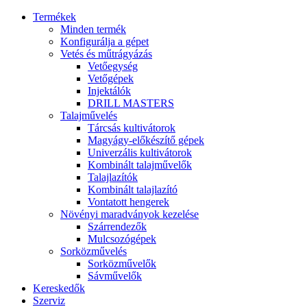
Termékek
Minden termék
Konfigurálja a gépet
Vetés és műtrágyázás
Vetőegység
Vetőgépek
Injektálók
DRILL MASTERS
Talajművelés
Tárcsás kultivátorok
Magyágy-előkészítő gépek
Univerzális kultivátorok
Kombinált talajművelők
Talajlazítók
Kombinált talajlazító
Vontatott hengerek
Növényi maradványok kezelése
Szárrendezők
Mulcsozógépek
Sorközművelés
Sorközművelők
Sávművelők
Kereskedők
Szerviz