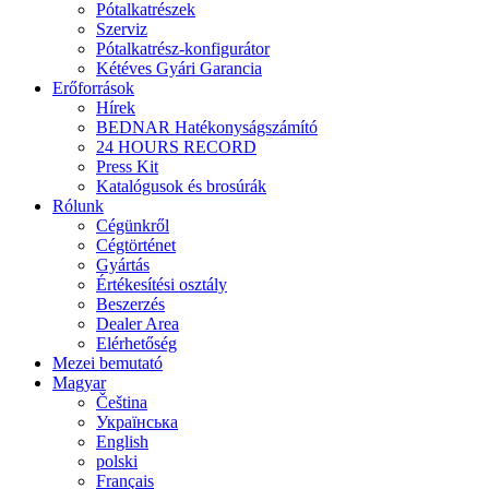
Pótalkatrészek
Szerviz
Pótalkatrész-konfigurátor
Kétéves Gyári Garancia
Erőforrások
Hírek
BEDNAR Hatékonyságszámító
24 HOURS RECORD
Press Kit
Katalógusok és brosúrák
Rólunk
Cégünkről
Cégtörténet
Gyártás
Értékesítési osztály
Beszerzés
Dealer Area
Elérhetőség
Mezei bemutató
Magyar
Čeština
Українська
English
polski
Français