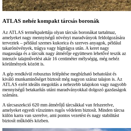
ATLAS nehéz kompakt tárcsás boronák
Az ATLAS termékpalettája olyan tárcsás boronákat tartalmaz,
amelyeket nagy mennyiségű növényi maradványok feldolgozására
terveztek – például szemes kukorica és szerves anyagok, például
takarónövények, trágya vagy hígtrágya után. A keret nagy
magassága és a tárcsák nagy átmérője együttesen lehetővé teszik az
intenzív talajművelést akár 16 centiméter mélységig, még nehéz
körülmények között is.
A gép rendkívül robusztus felépítése megbízható behatolást és
kiváló munkaminőséget biztosít még nagyon száraz talajon is. Az
ATLAS ezért ideális megoldás a nehezebb talajokon vagy nagyobb
mennyiségű betakarítás utáni maradványokkal dolgozó gazdaságok
számára.
A tárcsaszekció 620 mm átmérőjű tárcsákkal van felszerelve,
amelyeket egyedi vízszintes rugós védelem biztosít. Minden tárcsa
külön karra van szerelve, ami pontos vezetést és nagy stabilitást
biztosít működés közben.