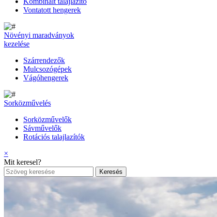
Kombinált talajlazító
Vontatott hengerek
Növényi maradványok
kezelése
Szárrendezők
Mulcsozógépek
Vágóhengerek
Sorközművelés
Sorközművelők
Sávművelők
Rotációs talajlazítók
×
Mit keresel?