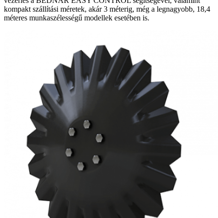
vezérlés a BEDNAR EASY CONTROL segítségével, valamint
kompakt szállítási méretek, akár 3 méterig, még a legnagyobb, 18,4
méteres munkaszélességű modellek esetében is.