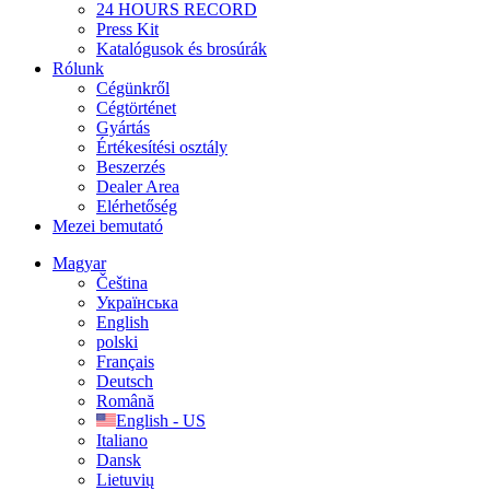
24 HOURS RECORD
Press Kit
Katalógusok és brosúrák
Rólunk
Cégünkről
Cégtörténet
Gyártás
Értékesítési osztály
Beszerzés
Dealer Area
Elérhetőség
Mezei bemutató
Magyar
Čeština
Українська
English
polski
Français
Deutsch
Română
English - US
Italiano
Dansk
Lietuvių