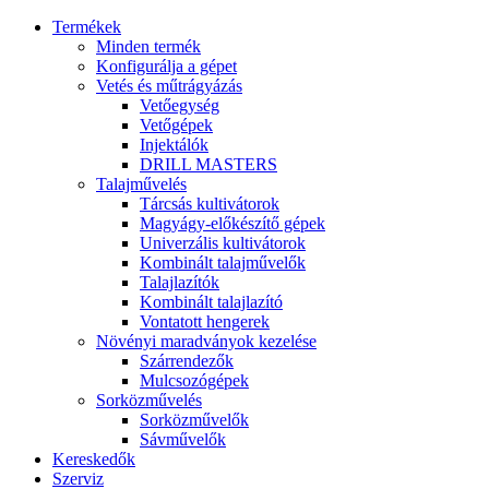
Termékek
Minden termék
Konfigurálja a gépet
Vetés és műtrágyázás
Vetőegység
Vetőgépek
Injektálók
DRILL MASTERS
Talajművelés
Tárcsás kultivátorok
Magyágy-előkészítő gépek
Univerzális kultivátorok
Kombinált talajművelők
Talajlazítók
Kombinált talajlazító
Vontatott hengerek
Növényi maradványok kezelése
Szárrendezők
Mulcsozógépek
Sorközművelés
Sorközművelők
Sávművelők
Kereskedők
Szerviz