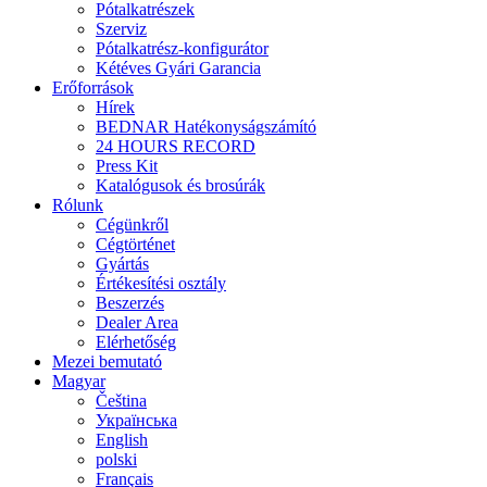
Pótalkatrészek
Szerviz
Pótalkatrész-konfigurátor
Kétéves Gyári Garancia
Erőforrások
Hírek
BEDNAR Hatékonyságszámító
24 HOURS RECORD
Press Kit
Katalógusok és brosúrák
Rólunk
Cégünkről
Cégtörténet
Gyártás
Értékesítési osztály
Beszerzés
Dealer Area
Elérhetőség
Mezei bemutató
Magyar
Čeština
Українська
English
polski
Français