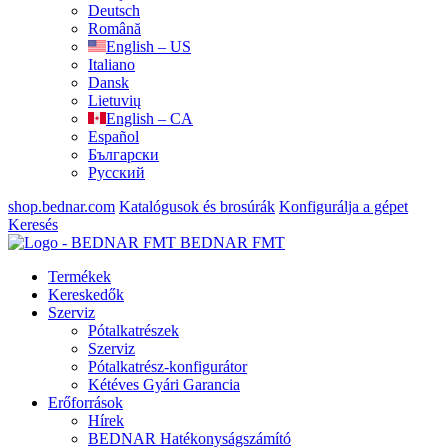
Deutsch
Română
English – US
Italiano
Dansk
Lietuvių
English – CA
Español
Български
Русский
shop.bednar.com
Katalógusok és brosúrák
Konfigurálja a gépet
Keresés
BEDNAR FMT
Termékek
Kereskedők
Szerviz
Pótalkatrészek
Szerviz
Pótalkatrész-konfigurátor
Kétéves Gyári Garancia
Erőforrások
Hírek
BEDNAR Hatékonyságszámító