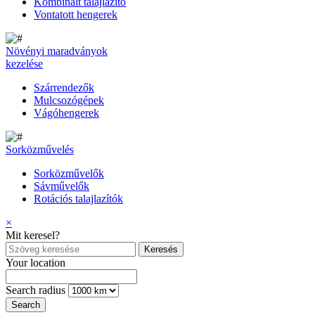
Kombinált talajlazító
Vontatott hengerek
Növényi maradványok
kezelése
Szárrendezők
Mulcsozógépek
Vágóhengerek
Sorközművelés
Sorközművelők
Sávművelők
Rotációs talajlazítók
×
Mit keresel?
Your location
Search radius