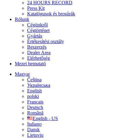
24 HOURS RECORD
Press Kit
Katalógusok és brosúrák
Rólunk
Cégünkről
Cégtörténet
Gyártás
Értékesítési osztály
Beszerzés
Dealer Area
Elérhetőség
Mezei bemutató
Magyar
Čeština
Українська
English
polski
Français
Deutsch
Română
English - US
Italiano
Dansk
Lietuvių