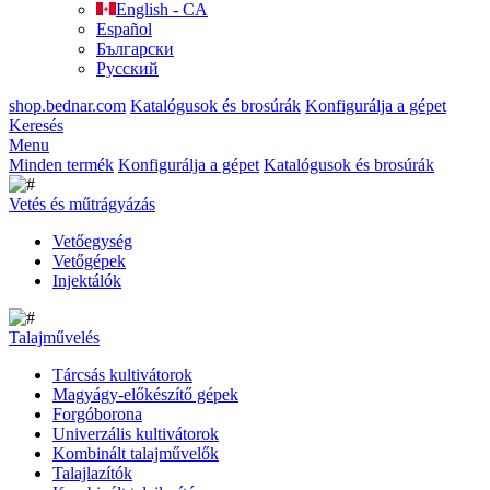
English - CA
Español
Български
Русский
shop.bednar.com
Katalógusok és brosúrák
Konfigurálja a gépet
Keresés
Menu
Minden termék
Konfigurálja a gépet
Katalógusok és brosúrák
Vetés és műtrágyázás
Vetőegység
Vetőgépek
Injektálók
Talajművelés
Tárcsás kultivátorok
Magyágy-előkészítő gépek
Forgóborona
Univerzális kultivátorok
Kombinált talajművelők
Talajlazítók