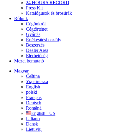
24 HOURS RECORD
Press Kit
Katalógusok és brosúrák
Rólunk
Cégünkről
Cégtörténet
Gyártás
Értékesítési osztály
Beszerzés
Dealer Area
Elérhetőség
Mezei bemutató
Magyar
Čeština
Українська
English
polski
Français
Deutsch
Română
English - US
Italiano
Dansk
Lietuvių