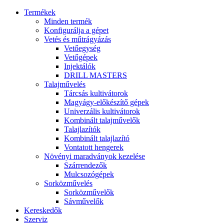
Termékek
Minden termék
Konfigurálja a gépet
Vetés és műtrágyázás
Vetőegység
Vetőgépek
Injektálók
DRILL MASTERS
Talajművelés
Tárcsás kultivátorok
Magyágy-előkészítő gépek
Univerzális kultivátorok
Kombinált talajművelők
Talajlazítók
Kombinált talajlazító
Vontatott hengerek
Növényi maradványok kezelése
Szárrendezők
Mulcsozógépek
Sorközművelés
Sorközművelők
Sávművelők
Kereskedők
Szerviz