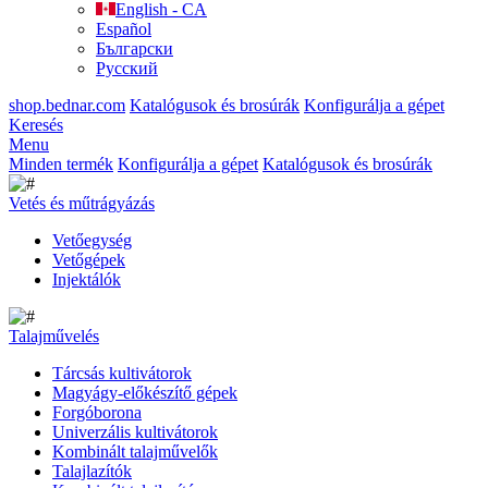
English - CA
Español
Български
Русский
shop.bednar.com
Katalógusok és brosúrák
Konfigurálja a gépet
Keresés
Menu
Minden termék
Konfigurálja a gépet
Katalógusok és brosúrák
Vetés és műtrágyázás
Vetőegység
Vetőgépek
Injektálók
Talajművelés
Tárcsás kultivátorok
Magyágy-előkészítő gépek
Forgóborona
Univerzális kultivátorok
Kombinált talajművelők
Talajlazítók