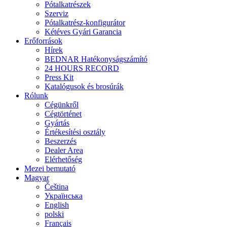
Pótalkatrészek
Szerviz
Pótalkatrész-konfigurátor
Kétéves Gyári Garancia
Erőforrások
Hírek
BEDNAR Hatékonyságszámító
24 HOURS RECORD
Press Kit
Katalógusok és brosúrák
Rólunk
Cégünkről
Cégtörténet
Gyártás
Értékesítési osztály
Beszerzés
Dealer Area
Elérhetőség
Mezei bemutató
Magyar
Čeština
Українська
English
polski
Français