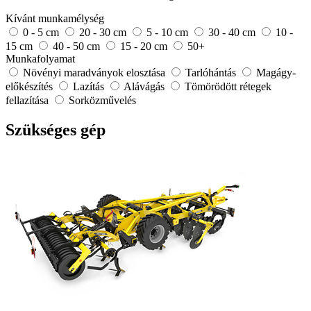
Kívánt munkamélység
0 - 5 cm
20 - 30 cm
5 - 10 cm
30 - 40 cm
10 -
15 cm
40 - 50 cm
15 - 20 cm
50+
Munkafolyamat
Növényi maradványok elosztása
Tarlóhántás
Magágy-
előkészítés
Lazítás
Alávágás
Tömörödött rétegek
fellazítása
Sorközművelés
Szükséges gép