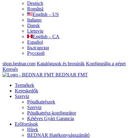
Deutsch
Română
English – US
Italiano
Dansk
Lietuvių
English – CA
Español
Български
Русский
shop.bednar.com
Katalógusok és brosúrák
Konfigurálja a gépet
Keresés
BEDNAR FMT
Termékek
Kereskedők
Szerviz
Pótalkatrészek
Szerviz
Pótalkatrész-konfigurátor
Kétéves Gyári Garancia
Erőforrások
Hírek
BEDNAR Hatékonyságszámító