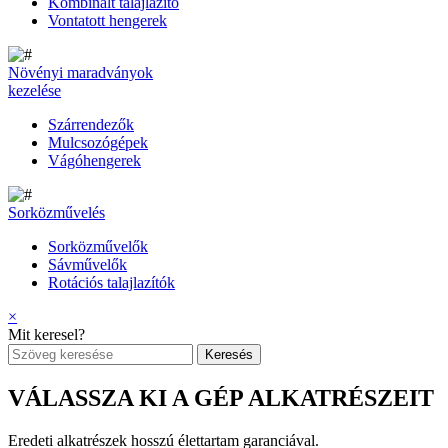
Kombinált talajlazító
Vontatott hengerek
Növényi maradványok
kezelése
Szárrendezők
Mulcsozógépek
Vágóhengerek
Sorközművelés
Sorközművelők
Sávművelők
Rotációs talajlazítók
×
Mit keresel?
VÁLASSZA KI A GÉP ALKATRÉSZEIT
Eredeti alkatrészek hosszú élettartam garanciával.