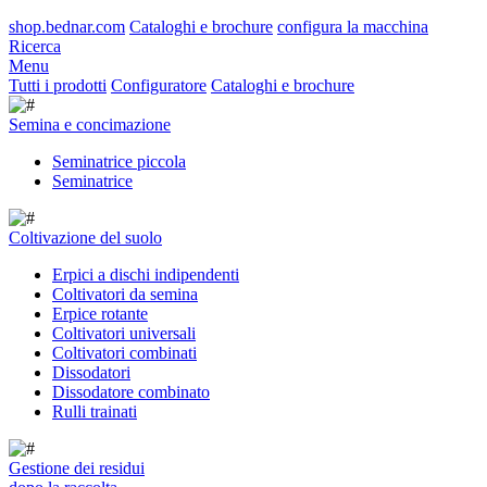
shop.bednar.com
Cataloghi e brochure
configura la macchina
Ricerca
Menu
Tutti i prodotti
Configuratore
Cataloghi e brochure
Semina e concimazione
Seminatrice piccola
Seminatrice
Coltivazione del suolo
Erpici a dischi indipendenti
Coltivatori da semina
Erpice rotante
Coltivatori universali
Coltivatori combinati
Dissodatori
Dissodatore combinato
Rulli trainati
Gestione dei residui