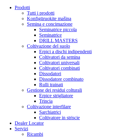
Prodotti
Tutti i prodotti
Konfigūruokite mašiną
Semina e concimazione
Seminatrice piccola
Seminatrice
DRILL MASTERS
Coltivazione del suolo
Erpici a dischi indipendenti
Coltivatori da semina
Coltivatori universali
Coltivatori combinati
Dissodatori
Dissodatore combinato
Rulli trainati
Gestione dei residui colturali
Erpice strigliatore
Trincia
Coltivazione interfilare
Sarchiatrici
Coltivatore in striscie
Dealer Locator
Servizi
Ricambi