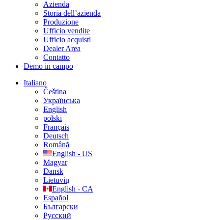
Azienda
Storia dell’azienda
Produzione
Ufficio vendite
Ufficio acquisti
Dealer Area
Contatto
Demo in campo
Italiano
Čeština
Українська
English
polski
Français
Deutsch
Română
English - US
Magyar
Dansk
Lietuvių
English - CA
Español
Български
Русский