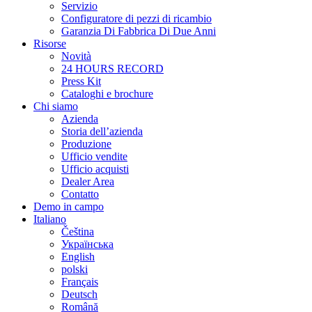
Servizio
Configuratore di pezzi di ricambio
Garanzia Di Fabbrica Di Due Anni
Risorse
Novità
24 HOURS RECORD
Press Kit
Cataloghi e brochure
Chi siamo
Azienda
Storia dell’azienda
Produzione
Ufficio vendite
Ufficio acquisti
Dealer Area
Contatto
Demo in campo
Italiano
Čeština
Українська
English
polski
Français
Deutsch
Română