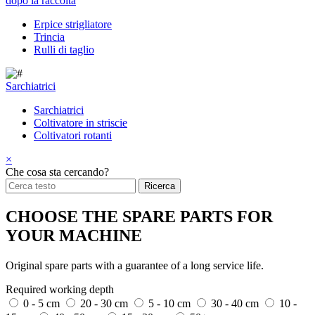
dopo la raccolta
Erpice strigliatore
Trincia
Rulli di taglio
Sarchiatrici
Sarchiatrici
Coltivatore in striscie
Coltivatori rotanti
×
Che cosa sta cercando?
CHOOSE THE SPARE PARTS FOR
YOUR MACHINE
Original spare parts with a guarantee of a long service life.
Required working depth
0 - 5 cm
20 - 30 cm
5 - 10 cm
30 - 40 cm
10 -