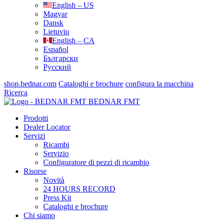
English – US
Magyar
Dansk
Lietuvių
English – CA
Español
Български
Русский
shop.bednar.com
Cataloghi e brochure
configura la macchina
Ricerca
BEDNAR FMT
Prodotti
Dealer Locator
Servizi
Ricambi
Servizio
Configuratore di pezzi di ricambio
Risorse
Novità
24 HOURS RECORD
Press Kit
Cataloghi e brochure
Chi siamo