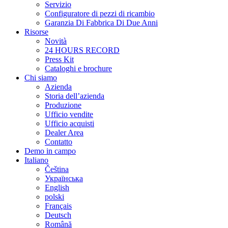
Servizio
Configuratore di pezzi di ricambio
Garanzia Di Fabbrica Di Due Anni
Risorse
Novità
24 HOURS RECORD
Press Kit
Cataloghi e brochure
Chi siamo
Azienda
Storia dell’azienda
Produzione
Ufficio vendite
Ufficio acquisti
Dealer Area
Contatto
Demo in campo
Italiano
Čeština
Українська
English
polski
Français
Deutsch
Română