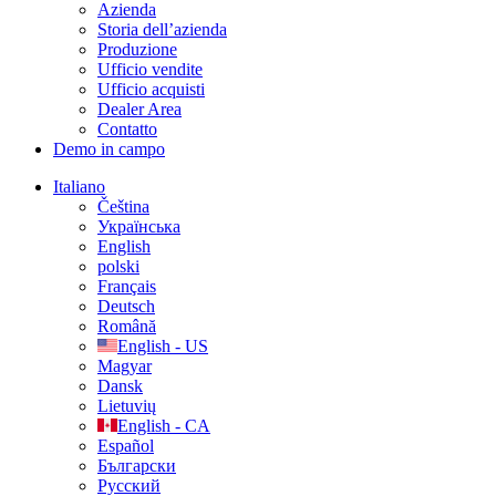
Azienda
Storia dell’azienda
Produzione
Ufficio vendite
Ufficio acquisti
Dealer Area
Contatto
Demo in campo
Italiano
Čeština
Українська
English
polski
Français
Deutsch
Română
English - US
Magyar
Dansk
Lietuvių
English - CA
Español
Български
Русский