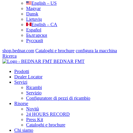
English – US
Magyar
Dansk
Lietuvių
English – CA
Español
Български
Русский
shop.bednar.com
Cataloghi e brochure
configura la macchina
Ricerca
BEDNAR FMT
Prodotti
Dealer Locator
Servizi
Ricambi
Servizio
Configuratore di pezzi di ricambio
Risorse
Novità
24 HOURS RECORD
Press Kit
Cataloghi e brochure
Chi siamo