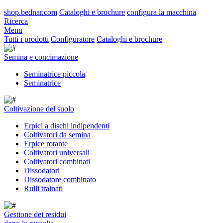
shop.bednar.com
Cataloghi e brochure
configura la macchina
Ricerca
Menu
Tutti i prodotti
Configuratore
Cataloghi e brochure
Semina e concimazione
Seminatrice piccola
Seminatrice
Coltivazione del suolo
Erpici a dischi indipendenti
Coltivatori da semina
Erpice rotante
Coltivatori universali
Coltivatori combinati
Dissodatori
Dissodatore combinato
Rulli trainati
Gestione dei residui