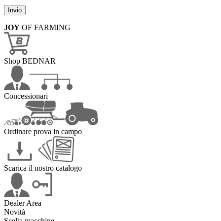
JOY
OF FARMING
Shop BEDNAR
Concessionari
Ordinare prova in campo
Scarica il nostro catalogo
Dealer Area
Novità
Scelta macchine