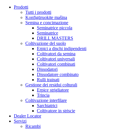
Prodotti
Tutti i prodotti
Konfigūruokite mašiną
Semina e concimazione
Seminatrice piccola
Seminatrice
DRILL MASTERS
Coltivazione del suolo
Erpici a dischi indipendenti
Coltivatori da semina
Coltivatori universali
Coltivatori combinati
Dissodatori
Dissodatore combinato
Rulli trainati
Gestione dei residui colturali
Erpice strigliatore
Trincia
Coltivazione interfilare
Sarchiatrici
Coltivatore in striscie
Dealer Locator
Servizi
Ricambi