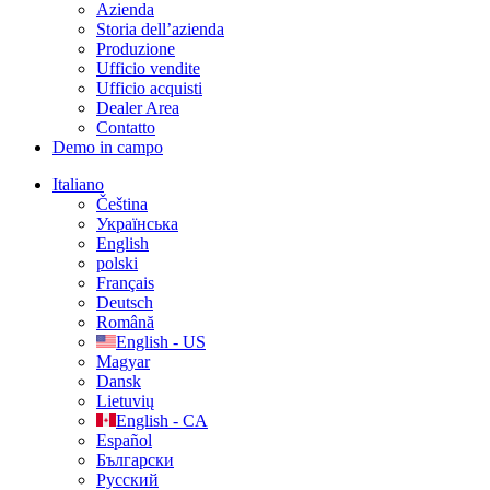
Azienda
Storia dell’azienda
Produzione
Ufficio vendite
Ufficio acquisti
Dealer Area
Contatto
Demo in campo
Italiano
Čeština
Українська
English
polski
Français
Deutsch
Română
English - US
Magyar
Dansk
Lietuvių
English - CA
Español
Български
Русский