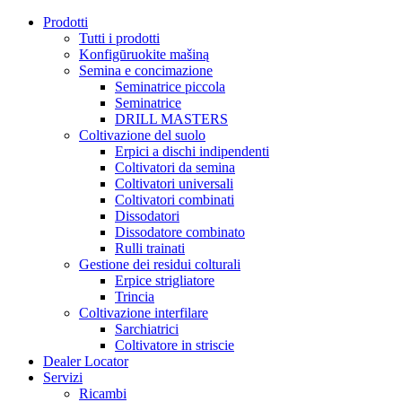
Prodotti
Tutti i prodotti
Konfigūruokite mašiną
Semina e concimazione
Seminatrice piccola
Seminatrice
DRILL MASTERS
Coltivazione del suolo
Erpici a dischi indipendenti
Coltivatori da semina
Coltivatori universali
Coltivatori combinati
Dissodatori
Dissodatore combinato
Rulli trainati
Gestione dei residui colturali
Erpice strigliatore
Trincia
Coltivazione interfilare
Sarchiatrici
Coltivatore in striscie
Dealer Locator
Servizi
Ricambi