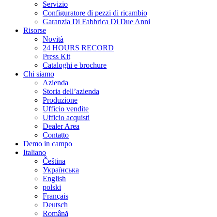
Servizio
Configuratore di pezzi di ricambio
Garanzia Di Fabbrica Di Due Anni
Risorse
Novità
24 HOURS RECORD
Press Kit
Cataloghi e brochure
Chi siamo
Azienda
Storia dell’azienda
Produzione
Ufficio vendite
Ufficio acquisti
Dealer Area
Contatto
Demo in campo
Italiano
Čeština
Українська
English
polski
Français
Deutsch
Română