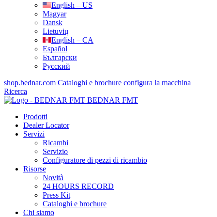
English – US
Magyar
Dansk
Lietuvių
English – CA
Español
Български
Русский
shop.bednar.com
Cataloghi e brochure
configura la macchina
Ricerca
BEDNAR FMT
Prodotti
Dealer Locator
Servizi
Ricambi
Servizio
Configuratore di pezzi di ricambio
Risorse
Novità
24 HOURS RECORD
Press Kit
Cataloghi e brochure
Chi siamo