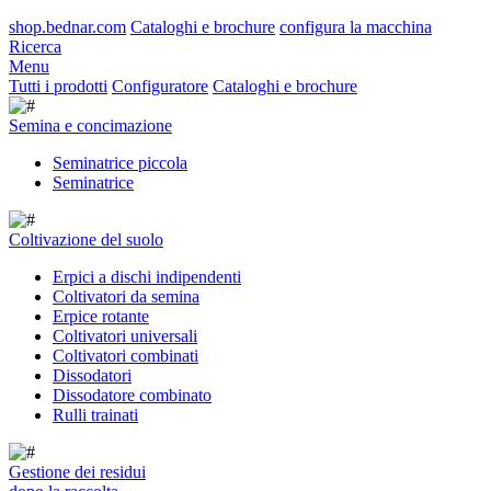
shop.bednar.com
Cataloghi e brochure
configura la macchina
Ricerca
Menu
Tutti i prodotti
Configuratore
Cataloghi e brochure
Semina e concimazione
Seminatrice piccola
Seminatrice
Coltivazione del suolo
Erpici a dischi indipendenti
Coltivatori da semina
Erpice rotante
Coltivatori universali
Coltivatori combinati
Dissodatori
Dissodatore combinato
Rulli trainati
Gestione dei residui