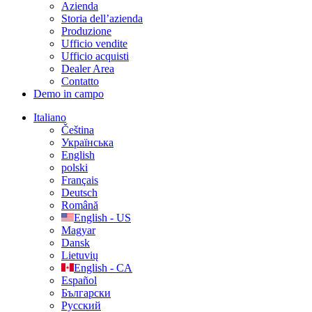
Azienda
Storia dell’azienda
Produzione
Ufficio vendite
Ufficio acquisti
Dealer Area
Contatto
Demo in campo
Italiano
Čeština
Українська
English
polski
Français
Deutsch
Română
English - US
Magyar
Dansk
Lietuvių
English - CA
Español
Български
Русский