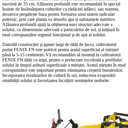
maximă de 35 cm. Afânarea profundă este recomandată în special
înainte de însămânțarea culturilor cu rădăcini adânci, sau toamna,
deoarece pregătește baza pentru formarea unui sistem radicular
puternic, prin care planta va absorbi apa și substanțele nutritive.
Afânarea profundă ajută la obținerea unei structuri adecvate a
solului, cu dimensiune adecvată a particulelor de sol, și inițiază în
mod corespunzător regimul funcțional și de apă al solului.
Datorită construcției și gamei largi de dălți de lucru, cultivatorul
purtat FENIX FN este potrivit pentru aratul superficial al miriștei
până la 5-15 centimetri. Vă recomandăm să montați la cultivatorul
FENIX FN dălți cu aripi, pentru o prelucrare excelentă a profilului
solului în timpul arăturii superficiale a miriștei. Aratul miriștei în mod
corespunzător este important pentru eliminarea creșterii buruienilor,
încorporarea reziduurilor de cultură în sol, reducerea evaporării
umidității solului și favorizarea încolțirii semințelor nedorite.