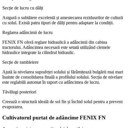
Secție de lucru cu dălți
Asigură o subtăiere excelentă și amestecarea reziduurilor de cultură
cu solul. Există patru tipuri de dălți pentru adaptare la condiții.
Reglarea adâncimii de lucru
FENIX FN oferă reglare hidraulică a adâncimii din cabina
tractorului. Adâncimea necesară este setată utilizând clemele
hidraulice integrate la cilindrul hidraulic.
Secție de rambleiere
Ajută la nivelarea suprafeței solului și fărâmițează bulgării mai mari
înainte de consolidarea finală a profilului solului. Secția de nivelare
este reglabilă automat în raport cu adâncimea de lucru.
Tăvălugi posteriori
Creează o structură ideală de sol fin și închid solul pentru a preveni
evaporarea.
Cultivatorul purtat de adâncime FENIX FN