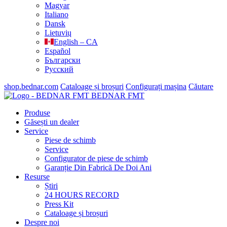
Magyar
Italiano
Dansk
Lietuvių
English – CA
Español
Български
Русский
shop.bednar.com
Cataloage și broșuri
Configurați mașina
Căutare
BEDNAR FMT
Produse
Găsești un dealer
Service
Piese de schimb
Service
Configurator de piese de schimb
Garanție Din Fabrică De Doi Ani
Resurse
Știri
24 HOURS RECORD
Press Kit
Cataloage și broșuri
Despre noi