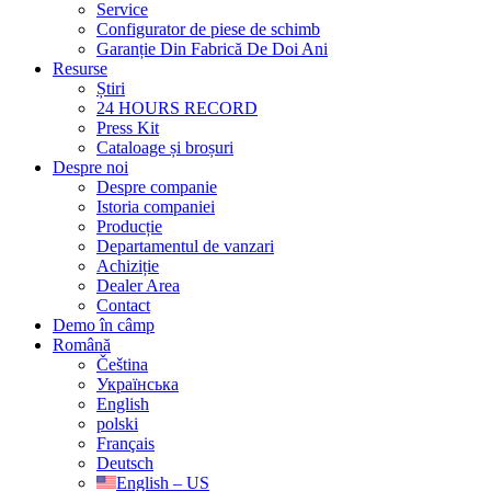
Service
Configurator de piese de schimb
Garanție Din Fabrică De Doi Ani
Resurse
Știri
24 HOURS RECORD
Press Kit
Cataloage și broșuri
Despre noi
Despre companie
Istoria companiei
Producție
Departamentul de vanzari
Achiziție
Dealer Area
Contact
Demo în câmp
Română
Čeština
Українська
English
polski
Français
Deutsch
English – US