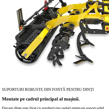
SUPORTURI ROBUSTE DIN FONTĂ PENTRU DINȚI
Montate pe cadrul principal al mașinii.
Fiecare dinte este fixat cu șuruburi (nu sudat) printr-un suport solid