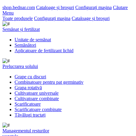
shop.bednar.com
Cataloage și broșuri
Configurați mașina
Căutare
Menu
Toate produsele
Configurați mașina
Cataloage și broșuri
Semănat și fertilizat
Unitate de semănat
Semănători
Aplicatoare de fertilizant lichid
Prelucrarea solului
Grape cu discuri
Combinatoare pentru pat germinativ
Grapa rotativă
Cultivatoare universale
Cultivatoare combinate
Scarificatoare
Scarificatoare combinate
Tăvălugi tractați
Managementul resturilor