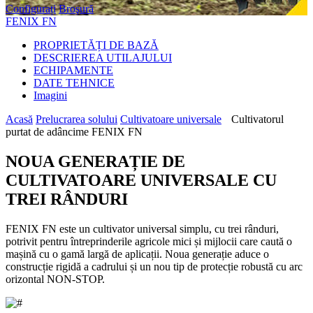
Configurați
Broşură
FENIX FN
PROPRIETĂȚI DE BAZĂ
DESCRIEREA UTILAJULUI
ECHIPAMENTE
DATE TEHNICE
Imagini
Acasă
Prelucrarea solului
Cultivatoare universale
Cultivatorul
purtat de adâncime FENIX FN
NOUA GENERAȚIE DE
CULTIVATOARE UNIVERSALE CU
TREI RÂNDURI
FENIX FN este un cultivator universal simplu, cu trei rânduri,
potrivit pentru întreprinderile agricole mici și mijlocii care caută o
mașină cu o gamă largă de aplicații. Noua generație aduce o
construcție rigidă a cadrului și un nou tip de protecție robustă cu arc
orizontal NON-STOP.