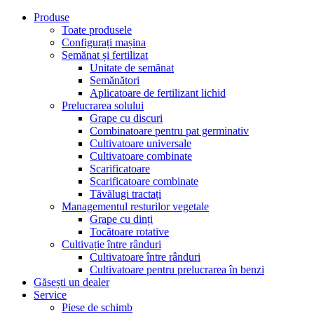
Produse
Toate produsele
Configurați mașina
Semănat și fertilizat
Unitate de semănat
Semănători
Aplicatoare de fertilizant lichid
Prelucrarea solului
Grape cu discuri
Combinatoare pentru pat germinativ
Cultivatoare universale
Cultivatoare combinate
Scarificatoare
Scarificatoare combinate
Tăvălugi tractați
Managementul resturilor vegetale
Grape cu dinți
Tocătoare rotative
Cultivație între rânduri
Cultivatoare între rânduri
Cultivatoare pentru prelucrarea în benzi
Găsești un dealer
Service
Piese de schimb