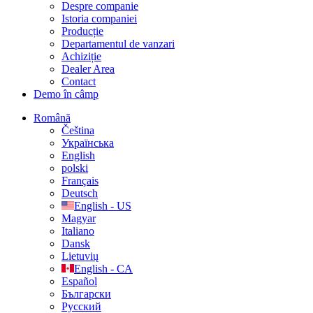
Despre companie
Istoria companiei
Producție
Departamentul de vanzari
Achiziție
Dealer Area
Contact
Demo în câmp
Română
Čeština
Українська
English
polski
Français
Deutsch
English - US
Magyar
Italiano
Dansk
Lietuvių
English - CA
Español
Български
Русский