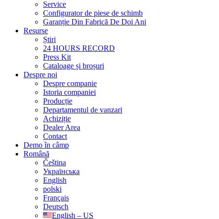
Service
Configurator de piese de schimb
Garanție Din Fabrică De Doi Ani
Resurse
Știri
24 HOURS RECORD
Press Kit
Cataloage și broșuri
Despre noi
Despre companie
Istoria companiei
Producție
Departamentul de vanzari
Achiziție
Dealer Area
Contact
Demo în câmp
Română
Čeština
Українська
English
polski
Français
Deutsch
English – US