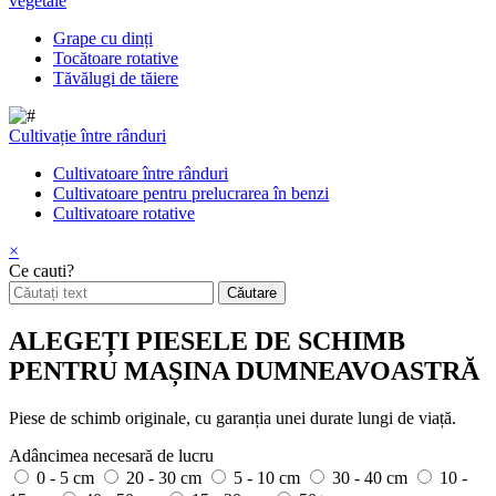
vegetale
Grape cu dinți
Tocătoare rotative
Tăvălugi de tăiere
Cultivație între rânduri
Cultivatoare între rânduri
Cultivatoare pentru prelucrarea în benzi
Cultivatoare rotative
×
Ce cauti?
ALEGEȚI PIESELE DE SCHIMB
PENTRU MAȘINA DUMNEAVOASTRĂ
Piese de schimb originale, cu garanția unei durate lungi de viață.
Adâncimea necesară de lucru
0 - 5 cm
20 - 30 cm
5 - 10 cm
30 - 40 cm
10 -