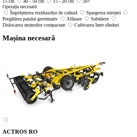
15 cm
40 - 50 cm
15 - 20 cm
50+
Operația necesară
Împrăștierea reziduurilor de cultură
Spargerea miriștei
Pregătirea patului germinativ
Afânare
Subtăiere
Dislocarea straturilor compactate
Cultivarea între rânduri
Mașina necesară
ACTROS RO