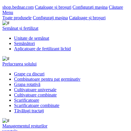
shop.bednar.com
Cataloage și broșuri
Configurați mașina
Căutare
Menu
Toate produsele
Configurați mașina
Cataloage și broșuri
Semănat și fertilizat
Unitate de semănat
Semănători
Aplicatoare de fertilizant lichid
Prelucrarea solului
Grape cu discuri
Combinatoare pentru pat germinativ
Grapa rotativă
Cultivatoare universale
Cultivatoare combinate
Scarificatoare
Scarificatoare combinate
Tăvălugi tractați
Managementul resturilor