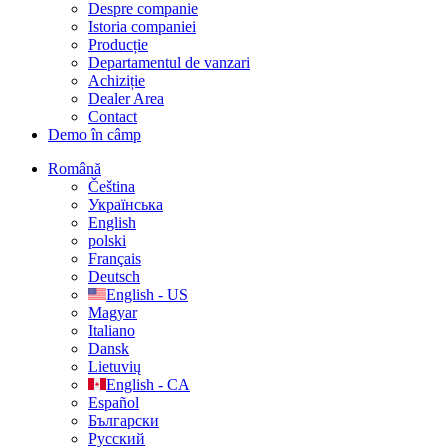
Despre companie
Istoria companiei
Producție
Departamentul de vanzari
Achiziție
Dealer Area
Contact
Demo în câmp
Română
Čeština
Українська
English
polski
Français
Deutsch
English - US
Magyar
Italiano
Dansk
Lietuvių
English - CA
Español
Български
Русский