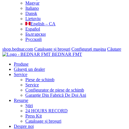
Magyar
Italiano
Dansk
Lietuvių
English – CA
Español
Български
Русский
shop.bednar.com
Cataloage și broșuri
Configurați mașina
Căutare
BEDNAR FMT
Produse
Găsești un dealer
Service
Piese de schimb
Service
Configurator de piese de schimb
Garanție Din Fabrică De Doi Ani
Resurse
Știri
24 HOURS RECORD
Press Kit
Cataloage și broșuri
Despre noi