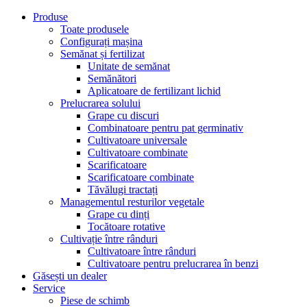
Produse
Toate produsele
Configurați mașina
Semănat și fertilizat
Unitate de semănat
Semănători
Aplicatoare de fertilizant lichid
Prelucrarea solului
Grape cu discuri
Combinatoare pentru pat germinativ
Cultivatoare universale
Cultivatoare combinate
Scarificatoare
Scarificatoare combinate
Tăvălugi tractați
Managementul resturilor vegetale
Grape cu dinți
Tocătoare rotative
Cultivație între rânduri
Cultivatoare între rânduri
Cultivatoare pentru prelucrarea în benzi
Găsești un dealer
Service
Piese de schimb