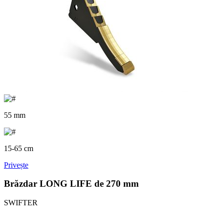
55 mm
15-65 cm
Privește
Brăzdar LONG LIFE de 270 mm
SWIFTER