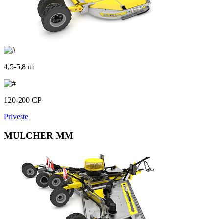
4,5-5,8 m
120-200 CP
Privește
MULCHER MM