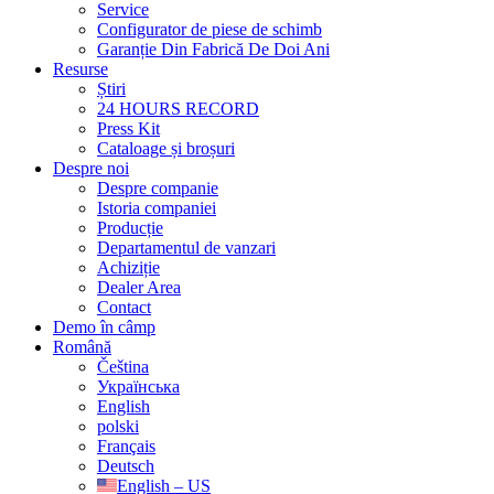
Service
Configurator de piese de schimb
Garanție Din Fabrică De Doi Ani
Resurse
Știri
24 HOURS RECORD
Press Kit
Cataloage și broșuri
Despre noi
Despre companie
Istoria companiei
Producție
Departamentul de vanzari
Achiziție
Dealer Area
Contact
Demo în câmp
Română
Čeština
Українська
English
polski
Français
Deutsch
English – US