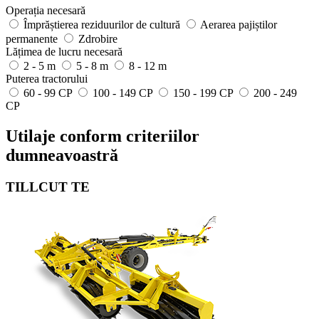
Operația necesară
Împrăștierea reziduurilor de cultură
Aerarea pajiștilor
permanente
Zdrobire
Lățimea de lucru necesară
2 - 5 m
5 - 8 m
8 - 12 m
Puterea tractorului
60 - 99 CP
100 - 149 CP
150 - 199 CP
200 - 249
CP
Utilaje conform criteriilor
dumneavoastră
TILLCUT TE