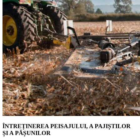
ÎNTREȚINEREA PEISAJULUI, A PAJIȘTILOR
ȘI A PĂȘUNILOR