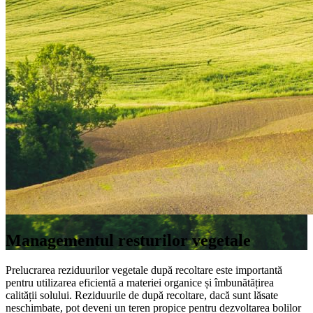
Managementul resturilor vegetale
Prelucrarea reziduurilor vegetale după recoltare este importantă
pentru utilizarea eficientă a materiei organice și îmbunătățirea
calității solului. Reziduurile de după recoltare, dacă sunt lăsate
neschimbate, pot deveni un teren propice pentru dezvoltarea bolilor