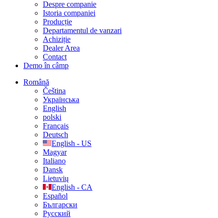
Despre companie
Istoria companiei
Producție
Departamentul de vanzari
Achiziție
Dealer Area
Contact
Demo în câmp
Română
Čeština
Українська
English
polski
Français
Deutsch
English - US
Magyar
Italiano
Dansk
Lietuvių
English - CA
Español
Български
Русский