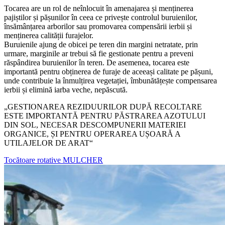
Tocarea are un rol de neînlocuit în amenajarea și menținerea
pajiștilor și pășunilor în ceea ce privește controlul buruienilor,
însămânțarea arborilor sau promovarea compensării ierbii și
menținerea calității furajelor.
Buruienile ajung de obicei pe teren din margini netratate, prin
urmare, marginile ar trebui să fie gestionate pentru a preveni
răspândirea buruienilor în teren. De asemenea, tocarea este
importantă pentru obținerea de furaje de aceeași calitate pe pășuni,
unde contribuie la înmulțirea vegetației, îmbunătățește compensarea
ierbii și elimină iarba veche, nepăscută.
„GESTIONAREA REZIDUURILOR DUPĂ RECOLTARE
ESTE IMPORTANTĂ PENTRU PĂSTRAREA AZOTULUI
DIN SOL, NECESAR DESCOMPUNERII MATERIEI
ORGANICE, ȘI PENTRU OPERAREA UȘOARĂ A
UTILAJELOR DE ARAT“
Tocătoare rotative MULCHER