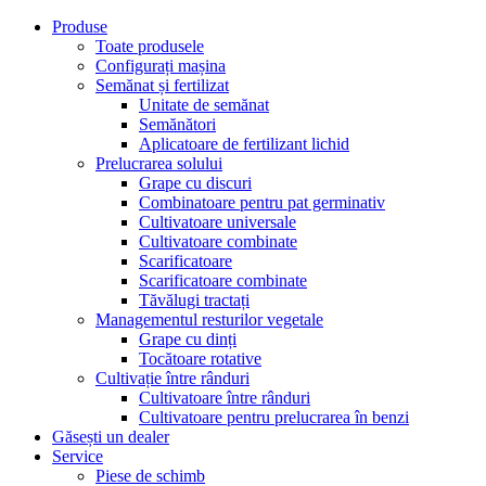
Produse
Toate produsele
Configurați mașina
Semănat și fertilizat
Unitate de semănat
Semănători
Aplicatoare de fertilizant lichid
Prelucrarea solului
Grape cu discuri
Combinatoare pentru pat germinativ
Cultivatoare universale
Cultivatoare combinate
Scarificatoare
Scarificatoare combinate
Tăvălugi tractați
Managementul resturilor vegetale
Grape cu dinți
Tocătoare rotative
Cultivație între rânduri
Cultivatoare între rânduri
Cultivatoare pentru prelucrarea în benzi
Găsești un dealer
Service
Piese de schimb