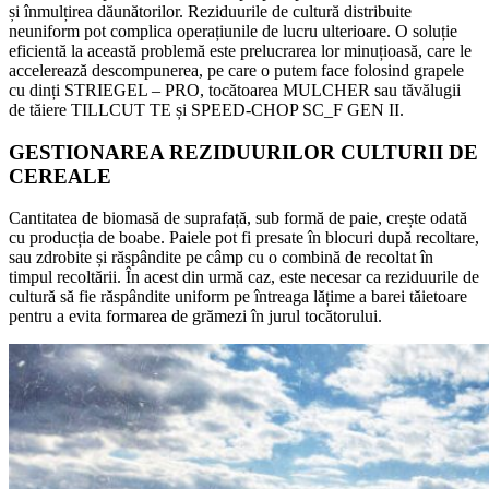
și înmulțirea dăunătorilor. Reziduurile de cultură distribuite
neuniform pot complica operațiunile de lucru ulterioare. O soluție
eficientă la această problemă este prelucrarea lor minuțioasă, care le
accelerează descompunerea, pe care o putem face folosind grapele
cu dinți STRIEGEL – PRO, tocătoarea MULCHER sau tăvălugii
de tăiere TILLCUT TE și SPEED-CHOP SC_F GEN II.
GESTIONAREA REZIDUURILOR CULTURII DE
CEREALE
Cantitatea de biomasă de suprafață, sub formă de paie, crește odată
cu producția de boabe. Paiele pot fi presate în blocuri după recoltare,
sau zdrobite și răspândite pe câmp cu o combină de recoltat în
timpul recoltării. În acest din urmă caz, este necesar ca reziduurile de
cultură să fie răspândite uniform pe întreaga lățime a barei tăietoare
pentru a evita formarea de grămezi în jurul tocătorului.