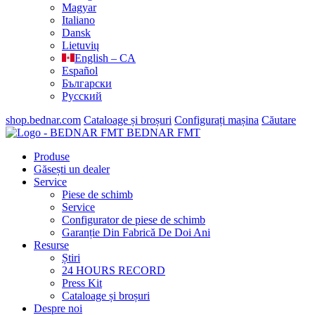
Magyar
Italiano
Dansk
Lietuvių
English – CA
Español
Български
Русский
shop.bednar.com
Cataloage și broșuri
Configurați mașina
Căutare
BEDNAR FMT
Produse
Găsești un dealer
Service
Piese de schimb
Service
Configurator de piese de schimb
Garanție Din Fabrică De Doi Ani
Resurse
Știri
24 HOURS RECORD
Press Kit
Cataloage și broșuri
Despre noi