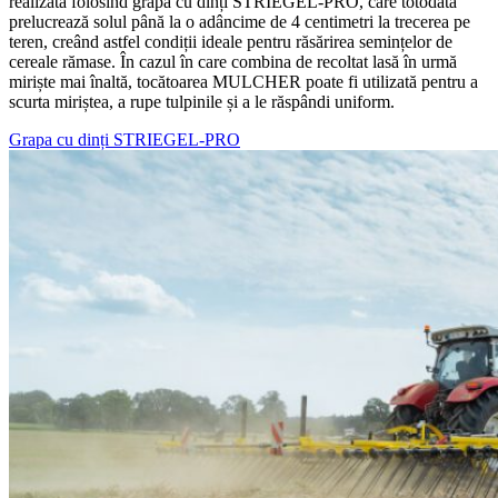
realizată folosind grapa cu dinți STRIEGEL-PRO, care totodată
prelucrează solul până la o adâncime de 4 centimetri la trecerea pe
teren, creând astfel condiții ideale pentru răsărirea semințelor de
cereale rămase. În cazul în care combina de recoltat lasă în urmă
miriște mai înaltă, tocătoarea MULCHER poate fi utilizată pentru a
scurta miriștea, a rupe tulpinile și a le răspândi uniform.
Grapa cu dinți STRIEGEL-PRO