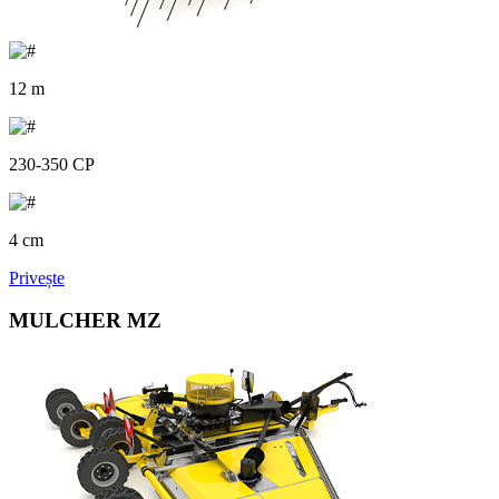
12 m
230-350 CP
4 cm
Privește
MULCHER MZ