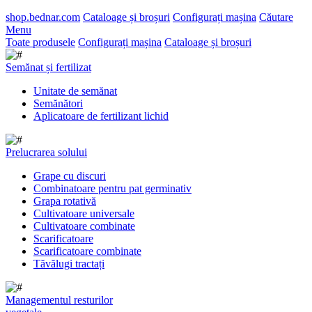
shop.bednar.com
Cataloage și broșuri
Configurați mașina
Căutare
Menu
Toate produsele
Configurați mașina
Cataloage și broșuri
Semănat și fertilizat
Unitate de semănat
Semănători
Aplicatoare de fertilizant lichid
Prelucrarea solului
Grape cu discuri
Combinatoare pentru pat germinativ
Grapa rotativă
Cultivatoare universale
Cultivatoare combinate
Scarificatoare
Scarificatoare combinate
Tăvălugi tractați
Managementul resturilor