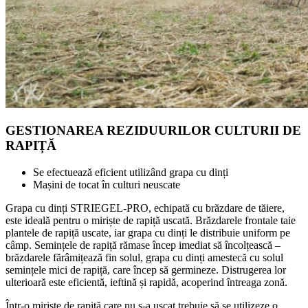
GESTIONAREA REZIDUURILOR CULTURII DE
RAPIȚĂ
Se efectuează eficient utilizând grapa cu dinți
Mașini de tocat în culturi neuscate
Grapa cu dinți STRIEGEL-PRO, echipată cu brăzdare de tăiere,
este ideală pentru o miriște de rapiță uscată. Brăzdarele frontale taie
plantele de rapiță uscate, iar grapa cu dinți le distribuie uniform pe
câmp. Semințele de rapiță rămase încep imediat să încolțească –
brăzdarele fărâmițează fin solul, grapa cu dinți amestecă cu solul
semințele mici de rapiță, care încep să germineze. Distrugerea lor
ulterioară este eficientă, ieftină și rapidă, acoperind întreaga zonă.
Într-o miriște de rapiță care nu s-a uscat trebuie să se utilizeze o