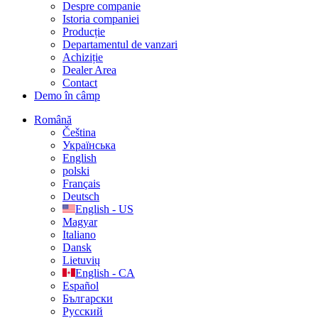
Despre companie
Istoria companiei
Producție
Departamentul de vanzari
Achiziție
Dealer Area
Contact
Demo în câmp
Română
Čeština
Українська
English
polski
Français
Deutsch
English - US
Magyar
Italiano
Dansk
Lietuvių
English - CA
Español
Български
Русский