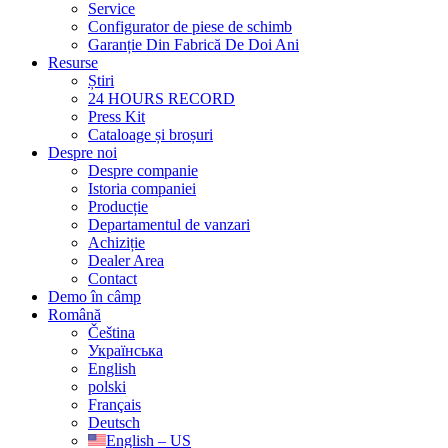
Service
Configurator de piese de schimb
Garanție Din Fabrică De Doi Ani
Resurse
Știri
24 HOURS RECORD
Press Kit
Cataloage și broșuri
Despre noi
Despre companie
Istoria companiei
Producție
Departamentul de vanzari
Achiziție
Dealer Area
Contact
Demo în câmp
Română
Čeština
Українська
English
polski
Français
Deutsch
English – US