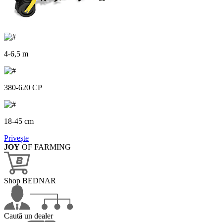
4-6,5 m
380-620 CP
18-45 cm
Privește
JOY
OF FARMING
Shop BEDNAR
Caută un dealer