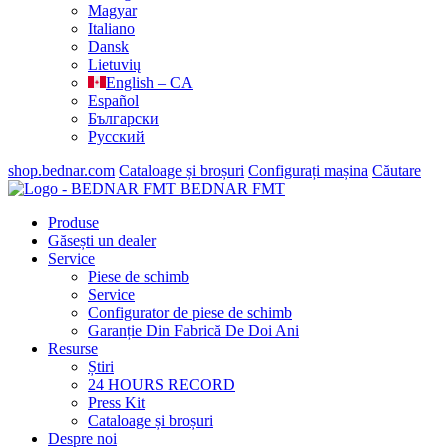
Magyar
Italiano
Dansk
Lietuvių
English – CA
Español
Български
Русский
shop.bednar.com
Cataloage și broșuri
Configurați mașina
Căutare
BEDNAR FMT
Produse
Găsești un dealer
Service
Piese de schimb
Service
Configurator de piese de schimb
Garanție Din Fabrică De Doi Ani
Resurse
Știri
24 HOURS RECORD
Press Kit
Cataloage și broșuri
Despre noi