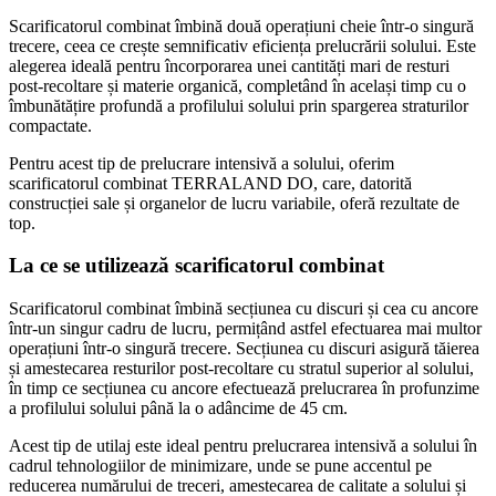
Scarificatorul combinat îmbină două operațiuni cheie într-o singură
trecere, ceea ce crește semnificativ eficiența prelucrării solului. Este
alegerea ideală pentru încorporarea unei cantități mari de resturi
post-recoltare și materie organică, completând în același timp cu o
îmbunătățire profundă a profilului solului prin spargerea straturilor
compactate.
Pentru acest tip de prelucrare intensivă a solului, oferim
scarificatorul combinat TERRALAND DO, care, datorită
construcției sale și organelor de lucru variabile, oferă rezultate de
top.
La ce se utilizează scarificatorul combinat
Scarificatorul combinat îmbină secțiunea cu discuri și cea cu ancore
într-un singur cadru de lucru, permițând astfel efectuarea mai multor
operațiuni într-o singură trecere. Secțiunea cu discuri asigură tăierea
și amestecarea resturilor post-recoltare cu stratul superior al solului,
în timp ce secțiunea cu ancore efectuează prelucrarea în profunzime
a profilului solului până la o adâncime de 45 cm.
Acest tip de utilaj este ideal pentru prelucrarea intensivă a solului în
cadrul tehnologiilor de minimizare, unde se pune accentul pe
reducerea numărului de treceri, amestecarea de calitate a solului și