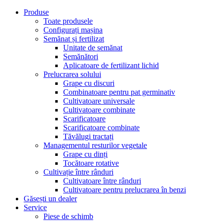
Produse
Toate produsele
Configurați mașina
Semănat și fertilizat
Unitate de semănat
Semănători
Aplicatoare de fertilizant lichid
Prelucrarea solului
Grape cu discuri
Combinatoare pentru pat germinativ
Cultivatoare universale
Cultivatoare combinate
Scarificatoare
Scarificatoare combinate
Tăvălugi tractați
Managementul resturilor vegetale
Grape cu dinți
Tocătoare rotative
Cultivație între rânduri
Cultivatoare între rânduri
Cultivatoare pentru prelucrarea în benzi
Găsești un dealer
Service
Piese de schimb