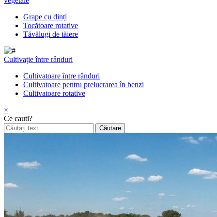
vegetale
Grape cu dinți
Tocătoare rotative
Tăvălugi de tăiere
Cultivație între rânduri
Cultivatoare între rânduri
Cultivatoare pentru prelucrarea în benzi
Cultivatoare rotative
×
Ce cauti?