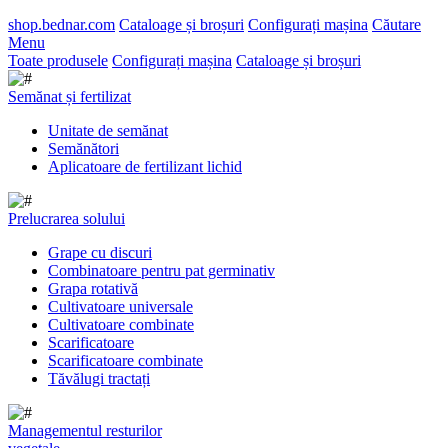
shop.bednar.com
Cataloage și broșuri
Configurați mașina
Căutare
Menu
Toate produsele
Configurați mașina
Cataloage și broșuri
Semănat și fertilizat
Unitate de semănat
Semănători
Aplicatoare de fertilizant lichid
Prelucrarea solului
Grape cu discuri
Combinatoare pentru pat germinativ
Grapa rotativă
Cultivatoare universale
Cultivatoare combinate
Scarificatoare
Scarificatoare combinate
Tăvălugi tractați
Managementul resturilor