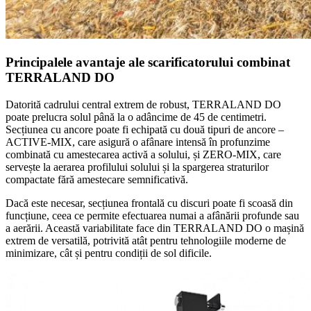
Principalele avantaje ale scarificatorului combinat
TERRALAND DO
Datorită cadrului central extrem de robust, TERRALAND DO
poate prelucra solul până la o adâncime de 45 de centimetri.
Secțiunea cu ancore poate fi echipată cu două tipuri de ancore –
ACTIVE-MIX, care asigură o afânare intensă în profunzime
combinată cu amestecarea activă a solului, și ZERO-MIX, care
servește la aerarea profilului solului și la spargerea straturilor
compactate fără amestecare semnificativă.
Dacă este necesar, secțiunea frontală cu discuri poate fi scoasă din
funcțiune, ceea ce permite efectuarea numai a afânării profunde sau
a aerării. Această variabilitate face din TERRALAND DO o mașină
extrem de versatilă, potrivită atât pentru tehnologiile moderne de
minimizare, cât și pentru condiții de sol dificile.