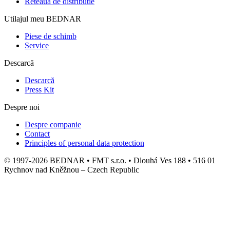
Reteaua de distributie
Utilajul meu BEDNAR
Piese de schimb
Service
Descarcă
Descarcă
Press Kit
Despre noi
Despre companie
Contact
Principles of personal data protection
© 1997-2026 BEDNAR • FMT s.r.o. • Dlouhá Ves 188 • 516 01
Rychnov nad Kněžnou – Czech Republic