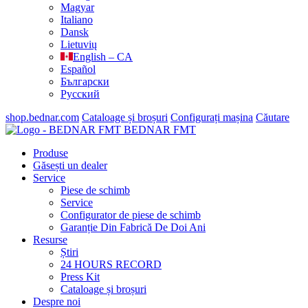
Magyar
Italiano
Dansk
Lietuvių
English – CA
Español
Български
Русский
shop.bednar.com
Cataloage și broșuri
Configurați mașina
Căutare
BEDNAR FMT
Produse
Găsești un dealer
Service
Piese de schimb
Service
Configurator de piese de schimb
Garanție Din Fabrică De Doi Ani
Resurse
Știri
24 HOURS RECORD
Press Kit
Cataloage și broșuri
Despre noi