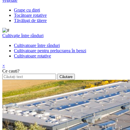
vegetale
Grape cu dinți
Tocătoare rotative
Tăvălugi de tăiere
Cultivație între rânduri
Cultivatoare între rânduri
Cultivatoare pentru prelucrarea în benzi
Cultivatoare rotative
×
Ce cauti?