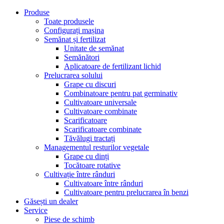
Produse
Toate produsele
Configurați mașina
Semănat și fertilizat
Unitate de semănat
Semănători
Aplicatoare de fertilizant lichid
Prelucrarea solului
Grape cu discuri
Combinatoare pentru pat germinativ
Cultivatoare universale
Cultivatoare combinate
Scarificatoare
Scarificatoare combinate
Tăvălugi tractați
Managementul resturilor vegetale
Grape cu dinți
Tocătoare rotative
Cultivație între rânduri
Cultivatoare între rânduri
Cultivatoare pentru prelucrarea în benzi
Găsești un dealer
Service
Piese de schimb