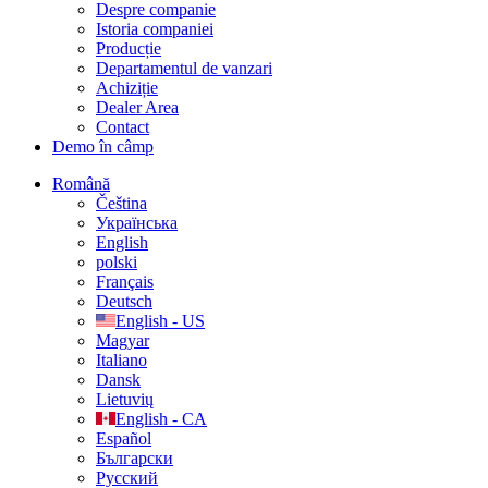
Despre companie
Istoria companiei
Producție
Departamentul de vanzari
Achiziție
Dealer Area
Contact
Demo în câmp
Română
Čeština
Українська
English
polski
Français
Deutsch
English - US
Magyar
Italiano
Dansk
Lietuvių
English - CA
Español
Български
Русский