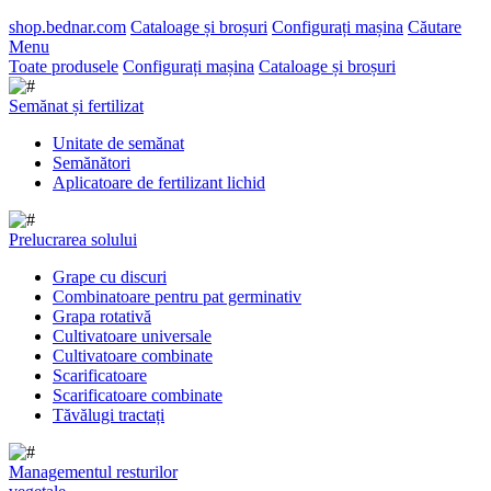
shop.bednar.com
Cataloage și broșuri
Configurați mașina
Căutare
Menu
Toate produsele
Configurați mașina
Cataloage și broșuri
Semănat și fertilizat
Unitate de semănat
Semănători
Aplicatoare de fertilizant lichid
Prelucrarea solului
Grape cu discuri
Combinatoare pentru pat germinativ
Grapa rotativă
Cultivatoare universale
Cultivatoare combinate
Scarificatoare
Scarificatoare combinate
Tăvălugi tractați
Managementul resturilor