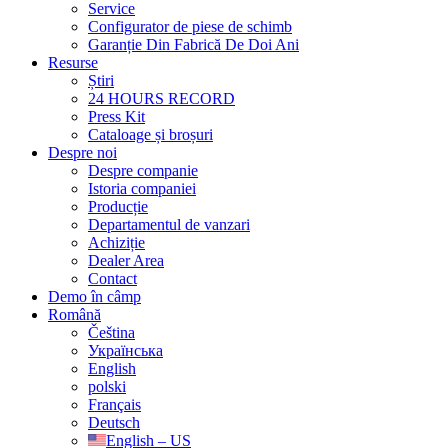
Service
Configurator de piese de schimb
Garanție Din Fabrică De Doi Ani
Resurse
Știri
24 HOURS RECORD
Press Kit
Cataloage și broșuri
Despre noi
Despre companie
Istoria companiei
Producție
Departamentul de vanzari
Achiziție
Dealer Area
Contact
Demo în câmp
Română
Čeština
Українська
English
polski
Français
Deutsch
English – US