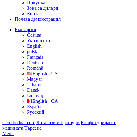
Покупка
Зона за дилъри
Контакт
Полева демонстрация
Български
Čeština
Українська
English
polski
Français
Deutsch
Română
English - US
Magyar
Italiano
Dansk
Lietuvių
English - CA
Español
Русский
shop.bednar.com
Каталози и брошури
Конфигурирайте
машината
Търсене
Menu