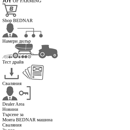
JOY
OF FARMING
Shop BEDNAR
Намери дилър
Тест драйв
Сваляния
Dealer Area
Новини
Търсене за
Моята BEDNAR машина
Сваляния