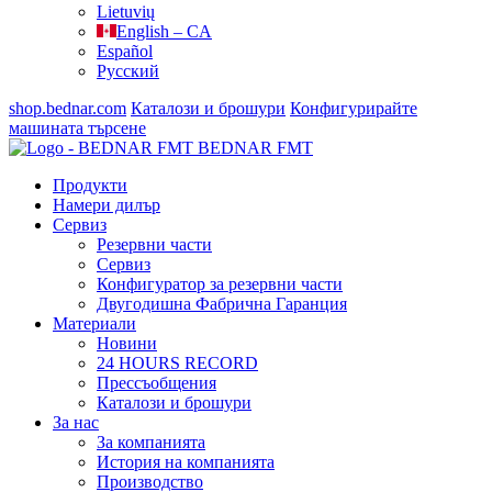
Lietuvių
English – CA
Español
Русский
shop.bednar.com
Каталози и брошури
Конфигурирайте
машината
търсене
BEDNAR FMT
Продукти
Намери дилър
Сервиз
Резервни части
Сервиз
Конфигуратор за резервни части
Двугодишна Фабрична Гаранция
Материали
Новини
24 HOURS RECORD
Прессъобщения
Каталози и брошури
За нас
За компанията
История на компанията
Производство