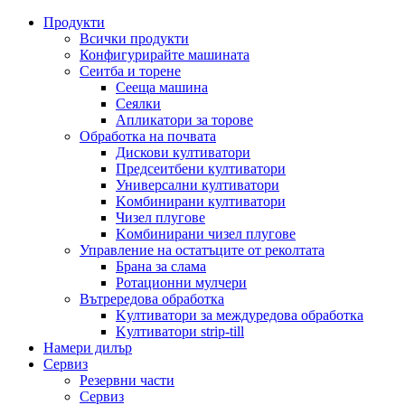
Продукти
Всички продукти
Конфигурирайте машината
Сеитба и торене
Cееща машина
Cеялки
Апликатори за торове
Обработка на почвата
Дискови култиватори
Предсеитбени култиватори
Универсални култиватори
Kомбинирани култиватори
Чизел плугове
Kомбинирани чизел плугове
Управление на остатъците от реколтата
Брана за слама
Pотационни мулчери
Вътрередова обработка
Kултиватори за междуредова обработка
Kултиватори strip-till
Намери дилър
Сервиз
Резервни части
Сервиз