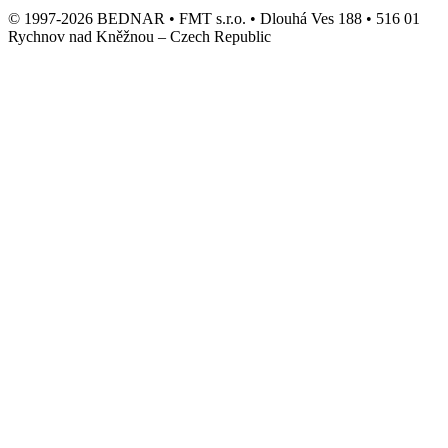
© 1997-2026 BEDNAR • FMT s.r.o. • Dlouhá Ves 188 • 516 01
Rychnov nad Kněžnou – Czech Republic