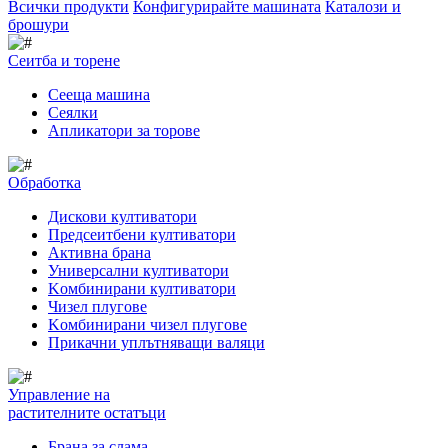
Всички продукти
Конфигурирайте машината
Каталози и
брошури
Сеитба и торене
Cееща машина
Cеялки
Апликатори за торове
Обработка
Дискови култиватори
Предсеитбени култиватори
Активна брана
Универсални култиватори
Kомбинирани култиватори
Чизел плугове
Kомбинирани чизел плугове
Прикачни уплътняващи валяци
Управление на
растителните остатъци
Брана за слама