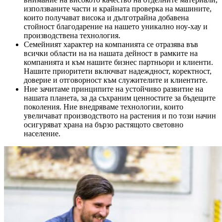
използваните части и крайната проверка на машините,
които получават висока и дълготрайна добавена
стойност благодарение на нашето уникално ноу-хау и
производствена технология.
Семейният характер на компанията се отразява във
всички области на на нашата дейност в рамките на
компанията и към нашите бизнес партньори и клиенти.
Нашите приоритети включват надеждност, коректност,
доверие и отговорност към служителите и клиентите.
Ние зачитаме принципите на устойчиво развитие на
нашата планета, за да съхраним ценностите за бъдещите
поколения. Ние внедряваме технологии, които
увеличават производството на растения и по този начин
осигуряват храна на бързо растящото световно
население.