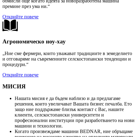
обмисли още когато идеята за новоразработена машина
премине през ума ни.“
Открийте повече
Агрономическо ноу-хау
„Ние сме фермери, които уважават традициите в земеделието
и отговаряме на съвременните селскостопански тенденции и
процедури.“
Открийте повече
МИСИЯ
Нашата мисия е да бъдем наблизо и да предлагаме
решения, които увеличават Вашата бизнес печалба. Ето
защо ние поддържаме близък контакт с Вас, нашите
клиенти, селскостопански университети и
професионални институции при разработването на нови
машини и технологии.
Когато произвеждаме машини BEDNAR, ние обръщаме
внимание на високото качество на отделните материали,