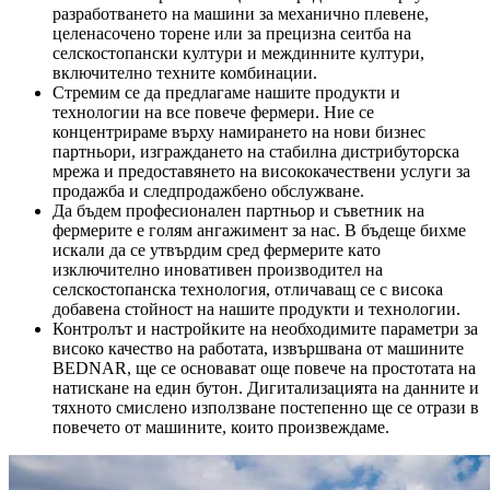
разработването на машини за механично плевене,
целенасочено торене или за прецизна сеитба на
селскостопански култури и междинните култури,
включително техните комбинации.
Стремим се да предлагаме нашите продукти и
технологии на все повече фермери. Ние се
концентрираме върху намирането на нови бизнес
партньори, изграждането на стабилна дистрибуторска
мрежа и предоставянето на висококачествени услуги за
продажба и следпродажбено обслужване.
Да бъдем професионален партньор и съветник на
фермерите е голям ангажимент за нас. В бъдеще бихме
искали да се утвърдим сред фермерите като
изключително иновативен производител на
селскостопанска технология, отличаващ се с висока
добавена стойност на нашите продукти и технологии.
Контролът и настройките на необходимите параметри за
високо качество на работата, извършвана от машините
BEDNAR, ще се основават още повече на простотата на
натискане на един бутон. Дигитализацията на данните и
тяхното смислено използване постепенно ще се отрази в
повечето от машините, които произвеждаме.