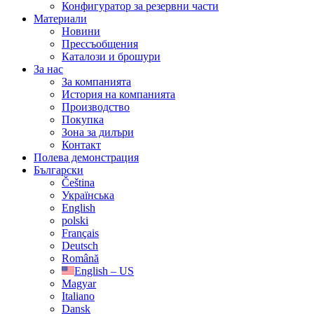
Конфигуратор за резервни части
Материали
Новини
Прессъобщения
Каталози и брошури
За нас
За компанията
История на компанията
Производство
Покупка
Зона за дилъри
Контакт
Полева демонстрация
Български
Čeština
Українська
English
polski
Français
Deutsch
Română
English – US
Magyar
Italiano
Dansk