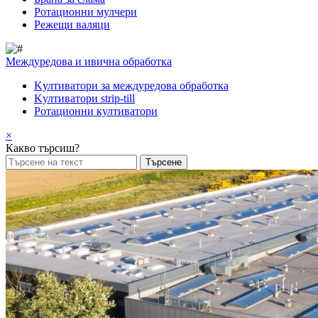
Pотационни мулчери
Режещи валяци
Междуредова и ивична обработка
Kултиватори за междуредова обработка
Kултиватори strip-till
Ротационни култиватори
×
Какво търсиш?