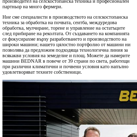
производител на селскостопанска техника и професионален
партньор на много фермери.
Ние сме специалисти в производството на селскостопанска
техника за обработка на почвата, сеитба, междуредова
обработка, мулчиране, торене и управление на остатъците
след прибиране на реколтата. От създаването на компанията
се фокусирахме върху разработването и производството на
широки машини; нашето цялостно портфолио от машини ни
позволява да предложим подходяща технологична линия за
всякакви условия на земеделие и площ. Можете да намерите
машини BEDNAR в повече от 39 страни по света, работещи
при различни климатични и почвени условия като напълно
удовлетворяват техните собственици.