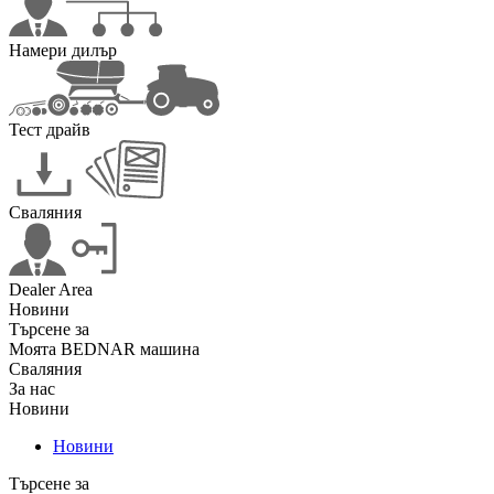
Намери дилър
Тест драйв
Сваляния
Dealer Area
Новини
Търсене за
Моята BEDNAR машина
Сваляния
За нас
Новини
Новини
Търсене за