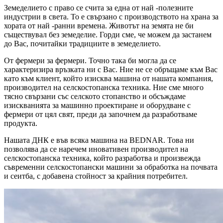
Земеделието с право се счита за една от най -полезните
индустрии в света. То е свързано с производството на храна за
хората от най -ранни времена. Животът на земята не би
съществувал без земеделие. Горди сме, че можем да застанем
до Вас, почитайки традициите в земеделието.
От фермери за фермери. Точно така би могла да се
характеризира връзката ни с Вас. Ние не се обръщаме към Вас
като към клиент, който изисква машина от нашата компания,
производител на селскостопанска техника. Ние сме много
тясно свързани със селското стопанство и обсъждаме
изискванията за машинно проектиране и оборудване с
фермери от цял свят, преди да започнем да разработваме
продукта.
Нашата ДНК е във всяка машина на BEDNAR. Това ни
позволява да се наречем иновативен производител на
селскостопанска техника, който разработва и произвежда
съвременни селскостопански машини за обработка на почвата
и сеитба, с добавена стойност за крайния потребител.