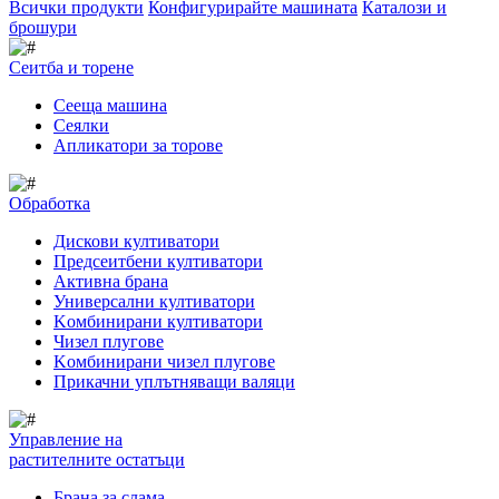
Всички продукти
Конфигурирайте машината
Каталози и
брошури
Сеитба и торене
Cееща машина
Cеялки
Апликатори за торове
Обработка
Дискови култиватори
Предсеитбени култиватори
Активна брана
Универсални култиватори
Kомбинирани култиватори
Чизел плугове
Kомбинирани чизел плугове
Прикачни уплътняващи валяци
Управление на
растителните остатъци
Брана за слама