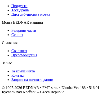
Продукти
Тест драйв
Дистрибуционна мрежа
Моята BEDNAR машина
Резервни части
Сервиз
Сваляния
Сваляния
Прессъобщения
За нас
За компанията
Контакт
Защита на личните данни
© 1997-2026 BEDNAR • FMT s.r.o. • Dlouhá Ves 188 • 516 01
Rychnov nad Kněžnou – Czech Republic