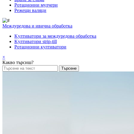
Pотационни мулчери
Режещи валяци
Междуредова и ивична обработка
Kултиватори за междуредова обработка
Kултиватори strip-till
Ротационни култиватори
×
Какво търсиш?