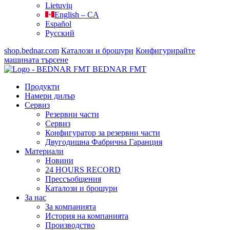
Lietuvių
English – CA
Español
Русский
shop.bednar.com
Каталози и брошури
Конфигурирайте
машината
търсене
BEDNAR FMT
Продукти
Намери дилър
Сервиз
Резервни части
Сервиз
Конфигуратор за резервни части
Двугодишна Фабрична Гаранция
Материали
Новини
24 HOURS RECORD
Прессъобщения
Каталози и брошури
За нас
За компанията
История на компанията
Производство