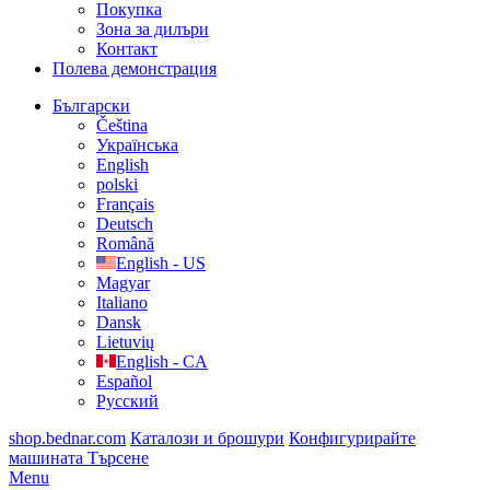
Покупка
Зона за дилъри
Контакт
Полева демонстрация
Български
Čeština
Українська
English
polski
Français
Deutsch
Română
English - US
Magyar
Italiano
Dansk
Lietuvių
English - CA
Español
Русский
shop.bednar.com
Каталози и брошури
Конфигурирайте
машината
Търсене
Menu