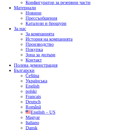
Конфигуратор за резервни части
Материали
Новини
Прессъобщения
Каталози и брошури
За нас
За компанията
История на компанията
Производство
Покупка
Зона за дилъри
Контакт
Полева демонстрация
Български
Čeština
Українська
English
polski
Français
Deutsch
Română
English – US
Magyar
Italiano
Dansk