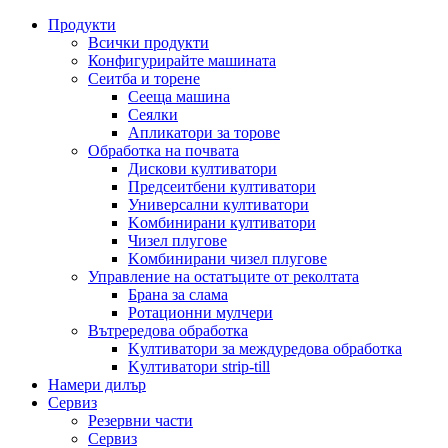
Продукти
Всички продукти
Конфигурирайте машината
Сеитба и торене
Cееща машина
Cеялки
Апликатори за торове
Обработка на почвата
Дискови култиватори
Предсеитбени култиватори
Универсални култиватори
Kомбинирани култиватори
Чизел плугове
Kомбинирани чизел плугове
Управление на остатъците от реколтата
Брана за слама
Pотационни мулчери
Вътрередова обработка
Kултиватори за междуредова обработка
Kултиватори strip-till
Намери дилър
Сервиз
Резервни части
Сервиз