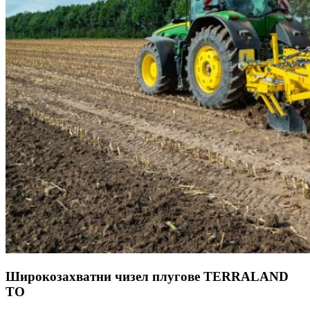
Широкозахватни чизел плугове TERRALAND
TO