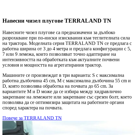
Навесни чизел плугове TERRALAND TN
Навесните чизел плугове са предназначени за дълбоко
разрохкване при по-ниски изисквания към теглителната сила
на трактора. Моделната серия TERRALAND TN се предлага с
работна ширина от 3 до 4 метра и предлага конфигурации с 5,
7 или 9 лемежа, които позволяват точно адаптиране на
интензивността на обработката към актуалните почвени
условия и мощността на агрегатирания трактор.
Машините се произвеждат в три варианта: S с максимална
работна дълбочина 45 cm, M с максимална дълбочина 55 cm и
D, която позволява обработка на почвата до 65 cm. За
вариантите M и D може да се избира между хидравлично
закрепване на лемежите или закрепване със срезен болт, което
позволява да се оптимизира защитата на работните органи
според характера на почвата.
Повече за TERRALAND TN