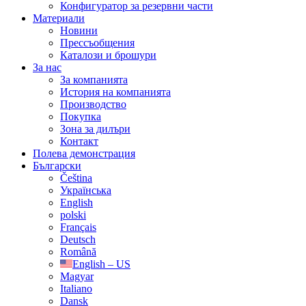
Конфигуратор за резервни части
Материали
Новини
Прессъобщения
Каталози и брошури
За нас
За компанията
История на компанията
Производство
Покупка
Зона за дилъри
Контакт
Полева демонстрация
Български
Čeština
Українська
English
polski
Français
Deutsch
Română
English – US
Magyar
Italiano
Dansk