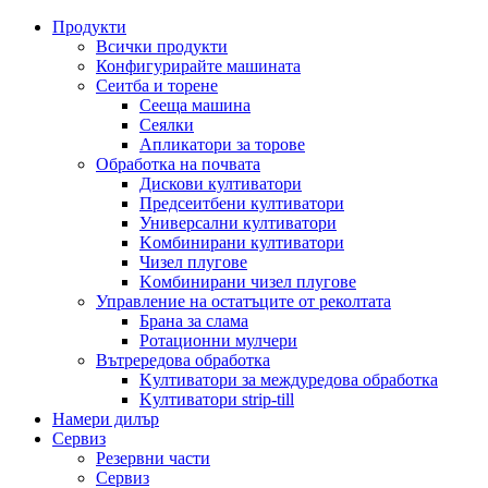
Продукти
Всички продукти
Конфигурирайте машината
Сеитба и торене
Cееща машина
Cеялки
Апликатори за торове
Обработка на почвата
Дискови култиватори
Предсеитбени култиватори
Универсални култиватори
Kомбинирани култиватори
Чизел плугове
Kомбинирани чизел плугове
Управление на остатъците от реколтата
Брана за слама
Pотационни мулчери
Вътрередова обработка
Kултиватори за междуредова обработка
Kултиватори strip-till
Намери дилър
Сервиз
Резервни части
Сервиз