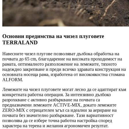
Основни предимства на чизел плуговете
TERRALAND
Навесните чизел плугове позволяват дълбока обработка на
почвата до 65 cm, благодарение на високата проходимост на
рамата, оптималното разположение на лемежите, тяхното
надеждно закрепване и преди всичко здравата конструкция на
основната носеща рама, изработена от високоякостна стомана
ALFORM.
Лемежите на чизел плуговете могат лесно да се адаптират към
конкретната работна операция. За интензивно дълбоко
разрохкване с активно разбъркване на почвата са
предназначени лемежите ACTIVE-MIX, докато лемежите
ZERO-MIX с отрицателен ъгъл са идеални за аериране на
почвата без значително разбъркване. Тази вариативност
позволява да се избере точна работна настройка според
характера на терена и желания агрономичен резултат.