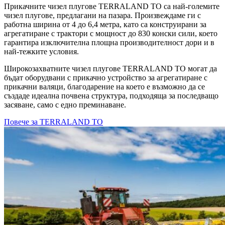
Прикачните чизел плугове TERRALAND TO са най-големите
чизел плугове, предлагани на пазара. Произвеждаме ги с
работна ширина от 4 до 6,4 метра, като са конструирани за
агрегатиране с трактори с мощност до 830 конски сили, което
гарантира изключителна площна производителност дори и в
най-тежките условия.
Широкозахватните чизел плугове TERRALAND TO могат да
бъдат оборудвани с прикачно устройство за агрегатиране с
прикачни валяци, благодарение на което е възможно да се
създаде идеална почвена структура, подходяща за последващо
засяване, само с едно преминаване.
Повече за TERRALAND TO