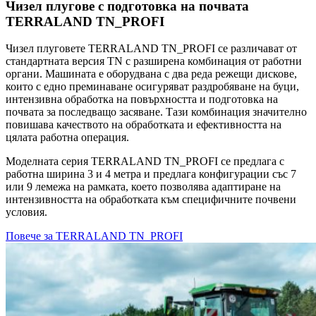
Чизел плугове с подготовка на почвата
TERRALAND TN_PROFI
Чизел плуговете TERRALAND TN_PROFI се различават от
стандартната версия TN с разширена комбинация от работни
органи. Машината е оборудвана с два реда режещи дискове,
които с едно преминаване осигуряват раздробяване на буци,
интензивна обработка на повърхността и подготовка на
почвата за последващо засяване. Тази комбинация значително
повишава качеството на обработката и ефективността на
цялата работна операция.
Моделната серия TERRALAND TN_PROFI се предлага с
работна ширина 3 и 4 метра и предлага конфигурации със 7
или 9 лемежа на рамката, което позволява адаптиране на
интензивността на обработката към специфичните почвени
условия.
Повече за TERRALAND TN_PROFI