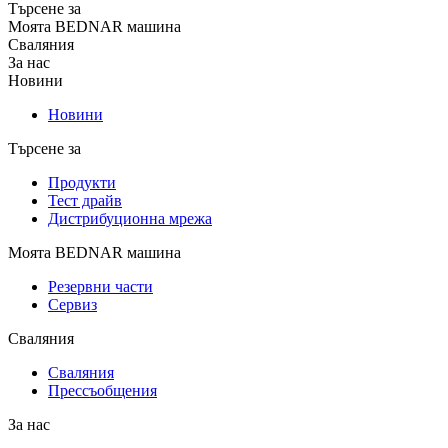
Търсене за
Моята BEDNAR машина
Сваляния
За нас
Новини
Новини
Търсене за
Продукти
Тест драйв
Дистрибуционна мрежа
Моята BEDNAR машина
Резервни части
Сервиз
Сваляния
Сваляния
Прессъобщения
За нас