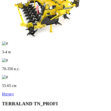
3-4 м
70-350 к.с.
55-65 см
Изглед
TERRALAND TN_PROFI