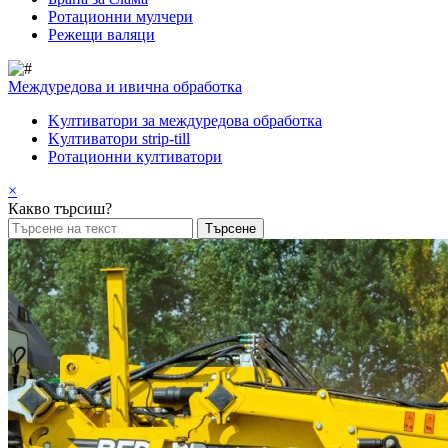
Pотационни мулчери
Режещи валяци
Междуредова и ивична обработка
Kултиватори за междуредова обработка
Kултиватори strip-till
Ротационни култиватори
×
Какво търсиш?