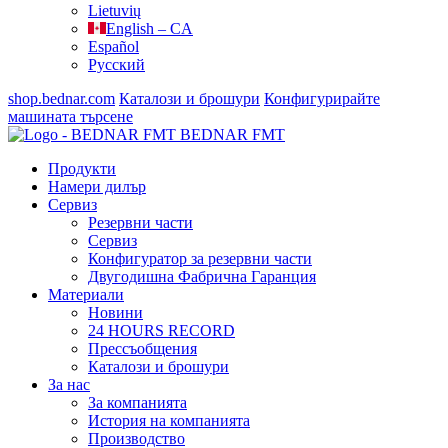
Lietuvių
English – CA
Español
Русский
shop.bednar.com
Каталози и брошури
Конфигурирайте
машината
търсене
BEDNAR FMT
Продукти
Намери дилър
Сервиз
Резервни части
Сервиз
Конфигуратор за резервни части
Двугодишна Фабрична Гаранция
Материали
Новини
24 HOURS RECORD
Прессъобщения
Каталози и брошури
За нас
За компанията
История на компанията
Производство