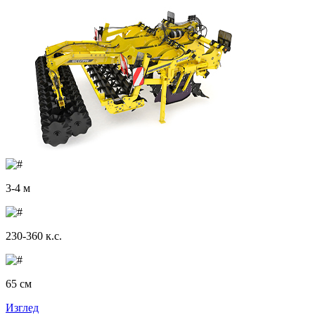
3-4 м
230-360 к.с.
65 см
Изглед