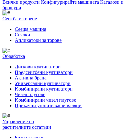
Всички продукти
Конфигурирайте машината
Каталози и
брошури
Сеитба и торене
Cееща машина
Cеялки
Апликатори за торове
Обработка
Дискови култиватори
Предсеитбени култиватори
Активна брана
Универсални култиватори
Kомбинирани култиватори
Чизел плугове
Kомбинирани чизел плугове
Прикачни уплътняващи валяци
Управление на
растителните остатъци
Брана за слама