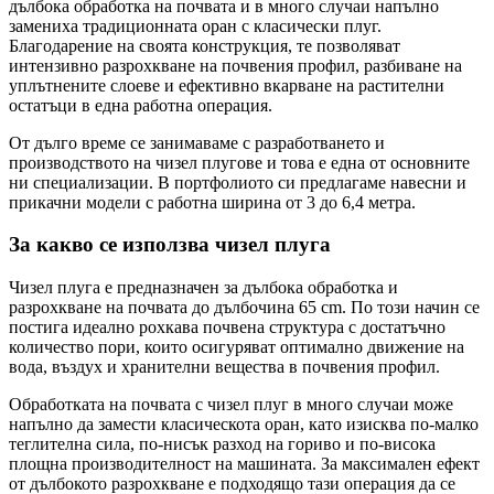
дълбока обработка на почвата и в много случаи напълно
замениха традиционната оран с класически плуг.
Благодарение на своята конструкция, те позволяват
интензивно разрохкване на почвения профил, разбиване на
уплътнените слоеве и ефективно вкарване на растителни
остатъци в една работна операция.
От дълго време се занимаваме с разработването и
производството на чизел плугове и това е една от основните
ни специализации. В портфолиото си предлагаме навесни и
прикачни модели с работна ширина от 3 до 6,4 метра.
За какво се използва чизел плуга
Чизел плуга е предназначен за дълбока обработка и
разрохкване на почвата до дълбочина 65 cm. По този начин се
постига идеално рохкава почвена структура с достатъчно
количество пори, които осигуряват оптимално движение на
вода, въздух и хранителни вещества в почвения профил.
Обработката на почвата с чизел плуг в много случаи може
напълно да замести класическота оран, като изисква по-малко
теглителна сила, по-нисък разход на гориво и по-висока
площна производителност на машината. За максимален ефект
от дълбокото разрохкване е подходящо тази операция да се