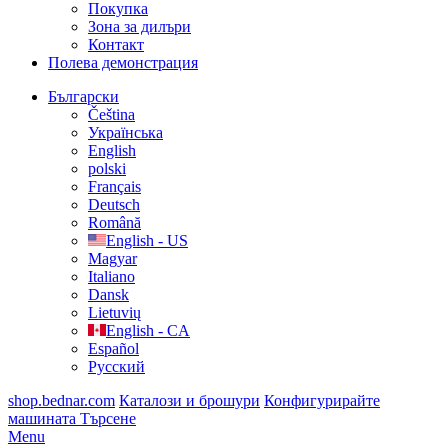
Покупка
Зона за дилъри
Контакт
Полева демонстрация
Български
Čeština
Українська
English
polski
Français
Deutsch
Română
English - US
Magyar
Italiano
Dansk
Lietuvių
English - CA
Español
Русский
shop.bednar.com
Каталози и брошури
Конфигурирайте
машината
Търсене
Menu