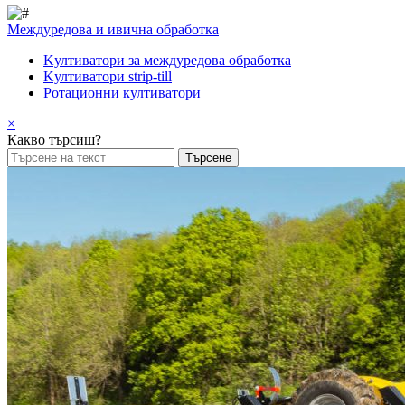
Междуредова и ивична обработка
Kултиватори за междуредова обработка
Kултиватори strip-till
Ротационни култиватори
×
Какво търсиш?