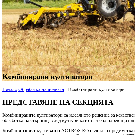
Kомбинирани култиватори
Начало
Обработка на почвата
Kомбинирани култиватори
ПРЕДСТАВЯНЕ НА СЕКЦИЯТА
Комбинираните култиватори са идеалното решение за качествена
обработка на стърнища след култури като зърнена царевица или
Комбинираният култиватор ACTROS RO съчетава предимствата н