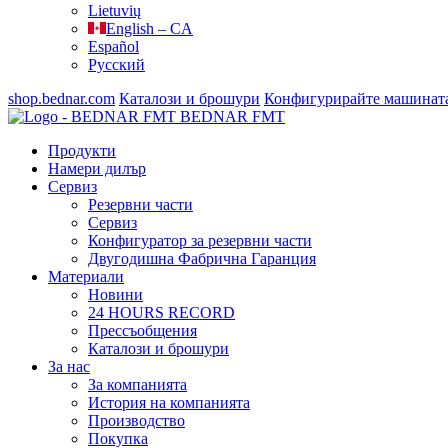
Lietuvių
English – CA
Español
Русский
shop.bednar.com
Каталози и брошури
Конфигурирайте машинат
BEDNAR FMT
Продукти
Намери дилър
Сервиз
Резервни части
Сервиз
Конфигуратор за резервни части
Двугодишна Фабрична Гаранция
Материали
Новини
24 HOURS RECORD
Прессъобщения
Каталози и брошури
За нас
За компанията
История на компанията
Производство
Покупка