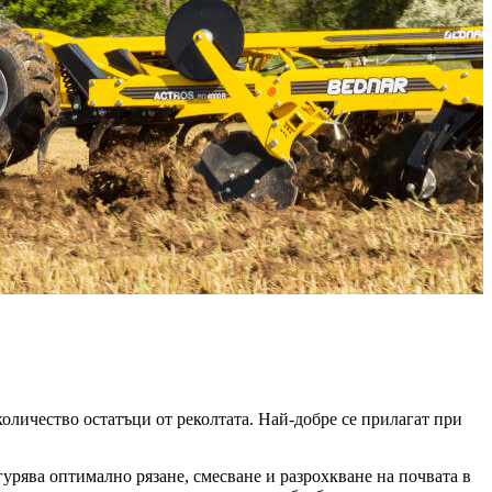
оличество остатъци от реколтата. Най-добре се прилагат при
рява оптимално рязане, смесване и разрохкване на почвата в