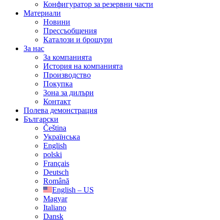
Конфигуратор за резервни части
Материали
Новини
Прессъобщения
Каталози и брошури
За нас
За компанията
История на компанията
Производство
Покупка
Зона за дилъри
Контакт
Полева демонстрация
Български
Čeština
Українська
English
polski
Français
Deutsch
Română
English – US
Magyar
Italiano
Dansk