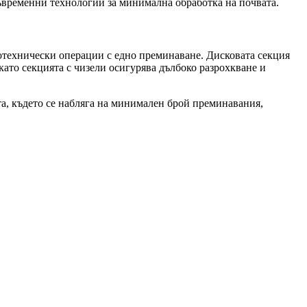
ъвременни технологии за минимална обработка на почвата.
ротехнически операции с едно преминаване. Дисковата секция
като секцията с чизели осигурява дълбоко разрохкване и
, където се набляга на минимален брой преминавания,