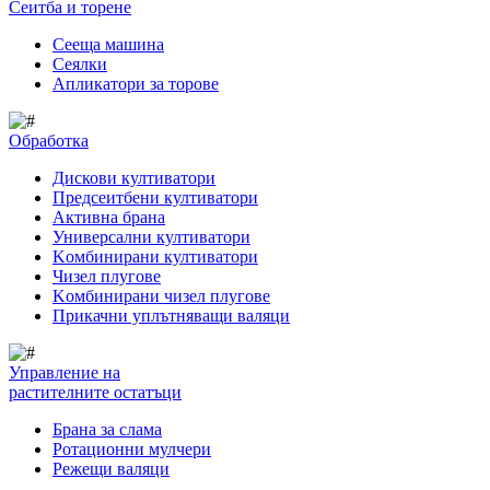
Сеитба и торене
Cееща машина
Cеялки
Апликатори за торове
Обработка
Дискови култиватори
Предсеитбени култиватори
Активна брана
Универсални култиватори
Kомбинирани култиватори
Чизел плугове
Kомбинирани чизел плугове
Прикачни уплътняващи валяци
Управление на
растителните остатъци
Брана за слама
Pотационни мулчери
Режещи валяци