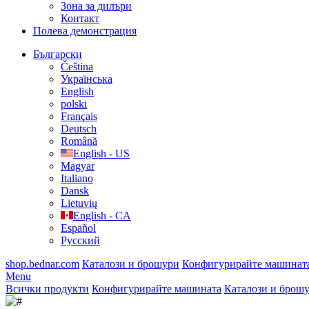
Зона за дилъри
Контакт
Полева демонстрация
Български
Čeština
Українська
English
polski
Français
Deutsch
Română
English - US
Magyar
Italiano
Dansk
Lietuvių
English - CA
Español
Русский
shop.bednar.com
Каталози и брошури
Конфигурирайте машинат
Menu
Всички продукти
Конфигурирайте машината
Каталози и брош