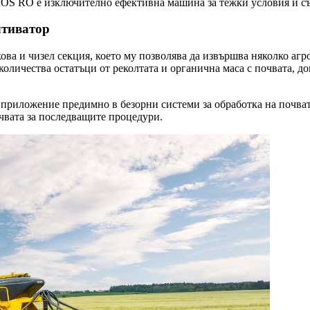
ROS RO е изключително ефективна машина за тежки условия и с
лтиватор
ова и чизел секция, което му позволява да извършва няколко аг
оличества остатъци от реколтата и органична маса с почвата, до
иложение предимно в безорни системи за обработка на почвата
очвата за последващите процедури.