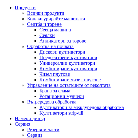
Продукти
Всички продукти
Конфигурирайте машината
Сеитба и торене
Cееща машина
Cеялки
Апликатори за торове
Обработка на почвата
Дискови култиватори
Предсеитбени култиватори
Универсални култиватори
Kомбинирани култиватори
Чизел плугове
Kомбинирани чизел плугове
Управление на остатъците от реколтата
Брана за слама
Pотационни мулчери
Вътрередова обработка
Kултиватори за междуредова обработка
Kултиватори strip-till
Намери дилър
Сервиз
Резервни части
Сервиз