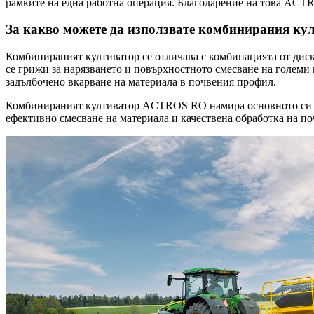
рамките на една работна операция. Благодарение на това ACT
За какво можете да използвате комбинирания ку
Комбинираният култиватор се отличава с комбинацията от диск
се грижи за нарязването и повърхностното смесване на големи к
задълбочено вкарване на материала в почвения профил.
Комбинираният култиватор ACTROS RO намира основното си пр
ефективно смесване на материала и качествена обработка на п