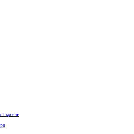
а
Търсене
ури